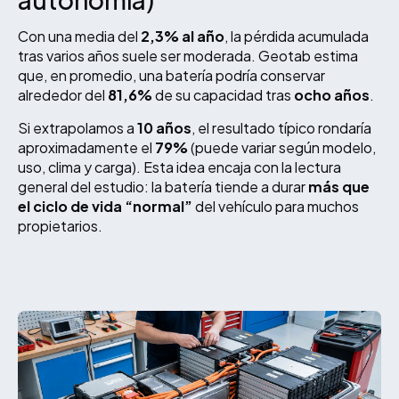
Con una media del
2,3% al año
, la pérdida acumulada
tras varios años suele ser moderada. Geotab estima
que, en promedio, una batería podría conservar
alrededor del
81,6%
de su capacidad tras
ocho años
.
Si extrapolamos a
10 años
, el resultado típico rondaría
aproximadamente el
79%
(puede variar según modelo,
uso, clima y carga). Esta idea encaja con la lectura
general del estudio: la batería tiende a durar
más que
el ciclo de vida “normal”
del vehículo para muchos
propietarios.