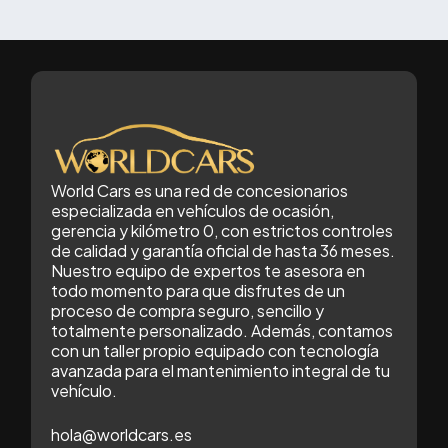
equilibrado en fiabilidad, consumo y
mantenimiento.En esta guía analizamos
e
modelos populares en el mercado de
un
ocasión y te ayudamos a identificar cuál
encaja mejor según tu perfil.👉 Puedes
consultar el stock actual de coches de
o
ocasión en Alicante aquí:Cómo hemos
co
World Cars es una red de concesionarios
elegido (criterios: fiabilidad, consumo,
es
especializada en vehículos de ocasión,
mantenimiento, reventa)Para
gerencia y kilómetro 0, con estrictos controles
de calidad y garantía oficial de hasta 36 meses.
seleccionar estos modelos hemos
ún
Nuestro equipo de expertos te asesora en
tenido en cuenta criterios generales del
P
todo momento para que disfrutes de un
mercado de ocasión:Reputación de
proceso de compra seguro, sencillo y
totalmente personalizado. Además, contamos
fiabilidad a largo plazo.Consumo
con un taller propio equipado con tecnología
equilibrado según tipo de uso.Costes
se
avanzada para el mantenimiento integral de tu
de mantenimiento habituales en su
vehículo.
segmento.Buena aceptación en
e
hola@worldcars.es
reventa.Disponibilidad frecuente en el