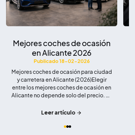
Mejores coches de ocasión
en Alicante 2026
o
e
Publicado 18-02-2026
Mejores coches de ocasión para ciudad
y carretera en Alicante (2026)Elegir
entre los mejores coches de ocasión en
i
Alicante no depende solo del precio. En
una provincia como Alicante, donde
mo
muchos conductores combinan
nu
Leer artículo
trayectos urbanos en Elche con
desplazamientos por autovía, es
importante seleccionar un modelo