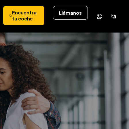
Encuentra
Llámanos
Powere
tu coche
by
Tran