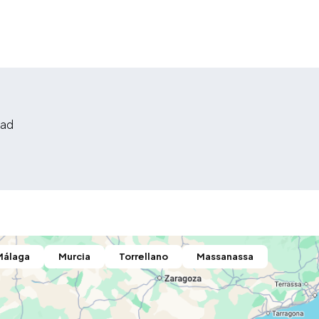
dad
Málaga
Murcia
Torrellano
Massanassa