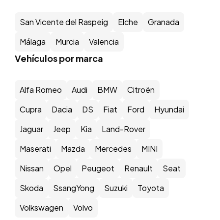
San Vicente del Raspeig
Elche
Granada
Málaga
Murcia
Valencia
Vehículos por marca
Alfa Romeo
Audi
BMW
Citroën
Cupra
Dacia
DS
Fiat
Ford
Hyundai
Jaguar
Jeep
Kia
Land-Rover
Maserati
Mazda
Mercedes
MINI
Nissan
Opel
Peugeot
Renault
Seat
Skoda
SsangYong
Suzuki
Toyota
Volkswagen
Volvo