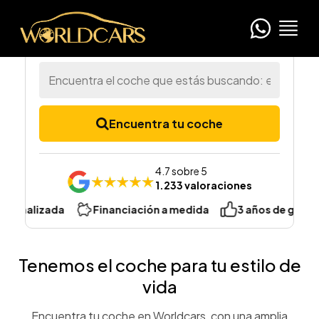
Encuentra tu coche
4.7 sobre 5
1.233 valoraciones
zada
Financiación a medida
3 años de garantía
Tenemos el coche para tu estilo de
vida
Encuentra tu coche en Worldcars, con una amplia