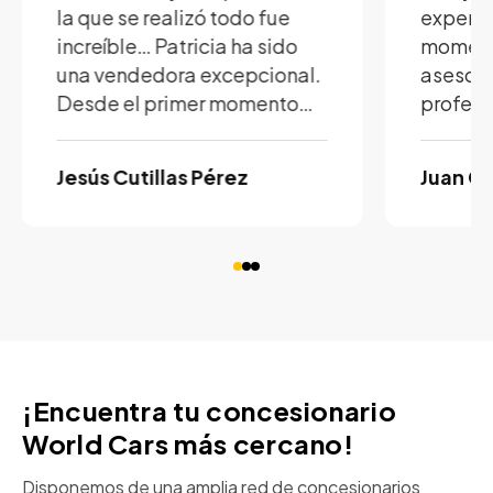
la que se realizó todo fue
experie
increíble… Patricia ha sido
moment
una vendedora excepcional.
asesor 
Desde el primer momento
profesi
nos atendió con una
explico
amabilidad y cercanía que
claridad
Jesús Cutillas Pérez
Juan Cr
se agradece muchísimo. Nos
dudas y
explicó todo con claridad,
acompa
resolvió nuestras dudas sin
proceso
prisas y nos hizo sentir
totalmente seguros durante
El trámi
todo el proceso de compra.
transpa
Además, se nota que le
complic
encanta su trabajo y que
valoro 
¡Encuentra tu concesionario
realmente se preocupa por
su gesti
World Cars más cercano!
las personas. Gracias a ella
puedo c
conseguimos el coche
¡estren
Disponemos de una amplia red de concesionarios