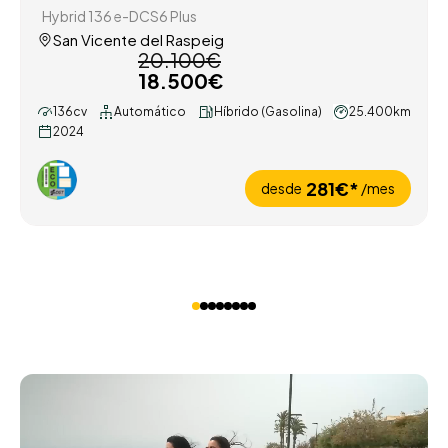
Hybrid 136 e-DCS6 Plus
San Vicente del Raspeig
20.100€
18.500€
136cv
Automático
Híbrido (Gasolina)
25.400km
2024
281€*
desde
/mes