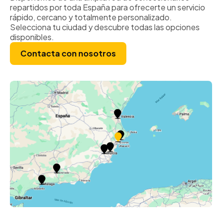
perfecto. ¡Es un amor de
repartidos por toda España para ofrecerte un servicio
rápido, cercano y totalmente personalizado.
persona y lo recomendamos
Recomi
Selecciona tu ciudad y descubre todas las opciones
al 100%!
concesi
disponibles.
su exce
Contacta con nosotros
profesi
comprom