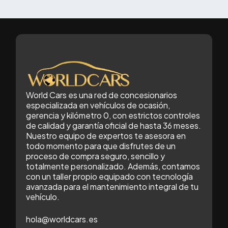
equilibrado en fiabilidad, consumo y
mantenimiento.En esta guía analizamos
e
modelos populares en el mercado de
un
ocasión y te ayudamos a identificar cuál
encaja mejor según tu perfil.👉 Puedes
consultar el stock actual de coches de
o
ocasión en Alicante aquí:Cómo hemos
co
World Cars es una red de concesionarios
elegido (criterios: fiabilidad, consumo,
es
especializada en vehículos de ocasión,
mantenimiento, reventa)Para
gerencia y kilómetro 0, con estrictos controles
de calidad y garantía oficial de hasta 36 meses.
seleccionar estos modelos hemos
ún
Nuestro equipo de expertos te asesora en
tenido en cuenta criterios generales del
P
todo momento para que disfrutes de un
mercado de ocasión:Reputación de
proceso de compra seguro, sencillo y
totalmente personalizado. Además, contamos
fiabilidad a largo plazo.Consumo
con un taller propio equipado con tecnología
equilibrado según tipo de uso.Costes
se
avanzada para el mantenimiento integral de tu
de mantenimiento habituales en su
vehículo.
segmento.Buena aceptación en
e
hola@worldcars.es
reventa.Disponibilidad frecuente en el