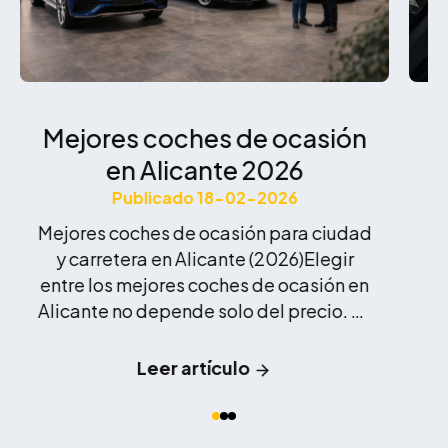
Mejores coches de ocasión
en Alicante 2026
o
e
Publicado 18-02-2026
Mejores coches de ocasión para ciudad
y carretera en Alicante (2026)Elegir
entre los mejores coches de ocasión en
i
Alicante no depende solo del precio. En
una provincia como Alicante, donde
mo
muchos conductores combinan
nu
Leer artículo
trayectos urbanos en Elche con
desplazamientos por autovía, es
importante seleccionar un modelo