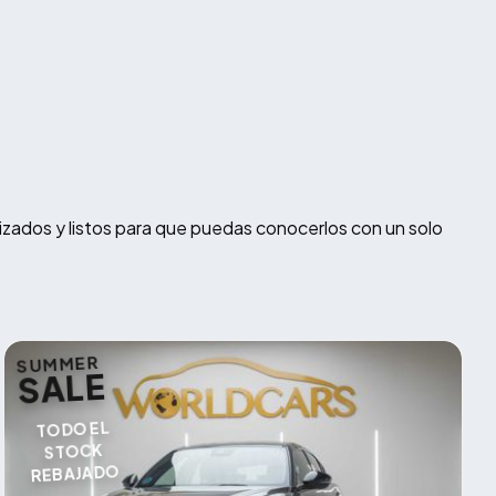
izados y listos para que puedas conocerlos con un solo
SUMMER
SALE
TODO EL
STOCK
REBAJADO