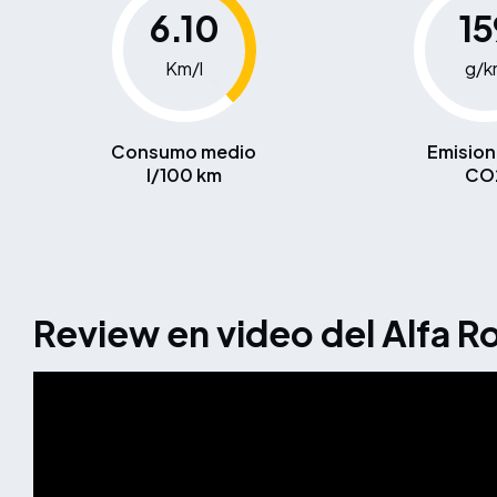
6.10
15
Km/l
g/k
Consumo medio
Emision
l/100 km
CO
Review en video del Alfa R