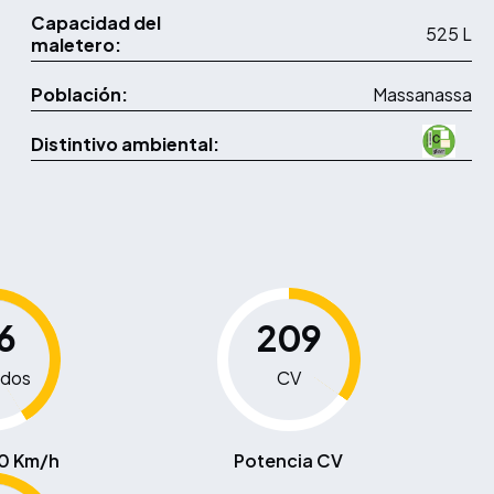
Capacidad del
525 L
maletero:
Población:
Massanassa
Distintivo ambiental:
6
209
dos
CV
00 Km/h
Potencia CV