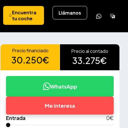
Encuentra
Llámanos
Powere
tu coche
by
Tran
Precio financiado
Precio al contado
30.250€
33.275€
WhatsApp
Me interesa
Entrada
0
€