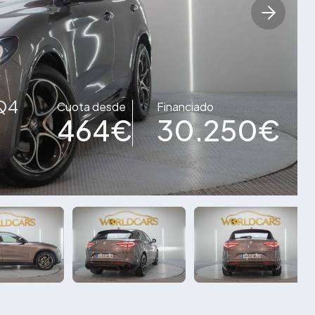
 Q4
Cuota desde
Financiado
464€
30.250€