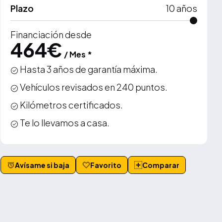
Plazo
10
años
Financiación desde
464
€
/ Mes *
Hasta 3 años de garantía máxima.
Vehículos revisados en 240 puntos.
Kilómetros certificados.
Te lo llevamos a casa.
Avísame si baja
Favorito
Comparar
VER MÁS +