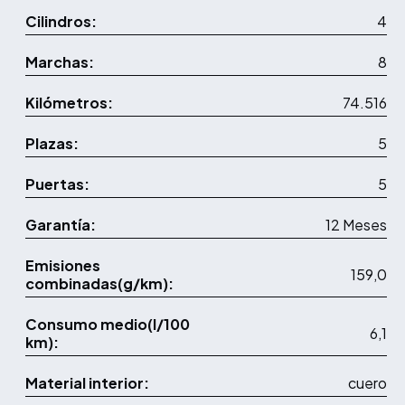
Cilindros:
4
Marchas:
8
Kilómetros:
74.516
Plazas:
5
Puertas:
5
Garantía:
12 Meses
Emisiones
159,0
combinadas(g/km):
Consumo medio(l/100
6,1
km):
Material interior:
cuero