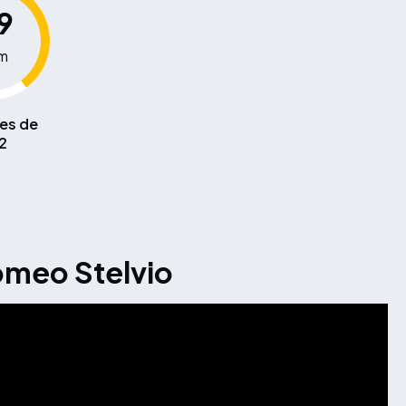
9
m
es de
2
omeo Stelvio