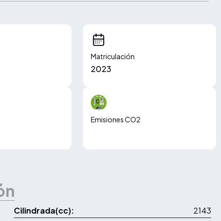
Matriculación
2023
Emisiones CO2
159.00 g/km
ón
Cilindrada(cc):
2143