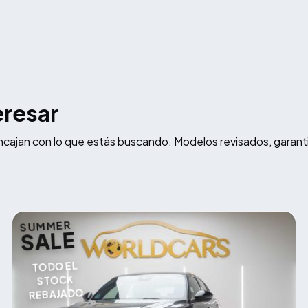
eresar
ncajan con lo que estás buscando. Modelos revisados, garant
SUMMER
SALE
TODO EL
STOCK
REBAJADO