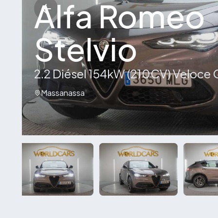
Alfa Romeo
Stelvio
2.2 Diésel 154kW (210CV) Veloce
Massanassa