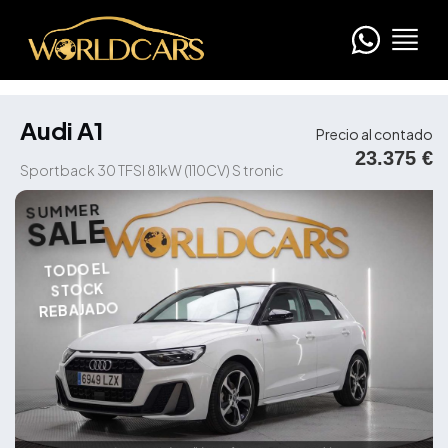
Audi A1
Precio al contado
23.375 €
Sportback 30 TFSI 81kW (110CV) S tronic
SUMMER
SALE
TODO EL
STOCK
REBAJADO