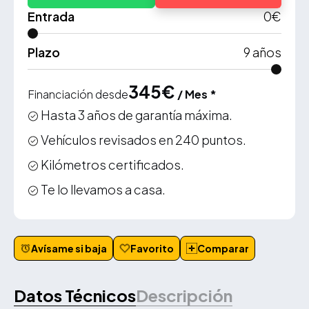
Entrada
0
€
Plazo
9
años
345
€
Financiación desde
/ Mes *
Hasta 3 años de garantía máxima.
Vehículos revisados en 240 puntos.
Kilómetros certificados.
Te lo llevamos a casa.
Avísame si baja
Favorito
Comparar
Datos Técnicos
Descripción