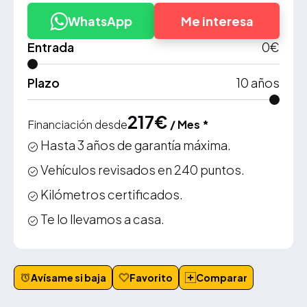
WhatsApp
Me interesa
Entrada
0
€
Plazo
10
años
217
€
Financiación desde
/ Mes *
Hasta 3 años de garantía máxima.
Vehículos revisados en 240 puntos.
Kilómetros certificados.
Te lo llevamos a casa.
Avísame si baja
Favorito
Comparar