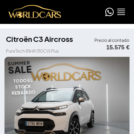
Citroën C3 Aircross
Precio al contado
15.575 €
PureTech 81kW (110CV) Plus
SUMMER
SALE
TODO EL
STOCK
REBAJADO