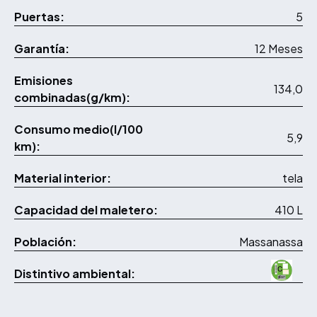
Puertas:
5
Garantía:
12 Meses
Emisiones
134,0
combinadas(g/km):
Consumo medio(l/100
5,9
km):
Material interior:
tela
Capacidad del maletero:
410 L
Población:
Massanassa
Distintivo ambiental: