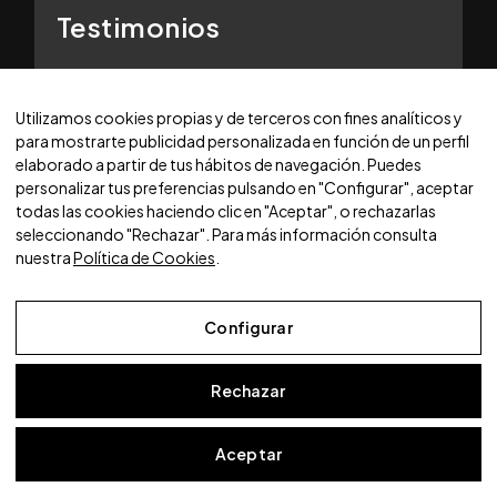
Testimonios
Proyecto de autoconsumo
Utilizamos cookies propias y de terceros con fines analíticos y
para mostrarte publicidad personalizada en función de un perfil
elaborado a partir de tus hábitos de navegación. Puedes
personalizar tus preferencias pulsando en "Configurar", aceptar
Aviso legal
todas las cookies haciendo clic en "Aceptar", o rechazarlas
Política de privacidad
seleccionando "Rechazar". Para más información consulta
Política de cookies
nuestra
Política de Cookies
.
© 2025 WORLDCARS - Con la tecnología de:
Configurar
Rechazar
Aceptar