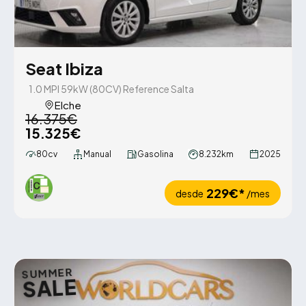
Seat Ibiza
1.0 MPI 59kW (80CV) Reference Salta
Elche
16.375€
15.325€
80cv
Manual
Gasolina
8.232km
2025
229€*
desde
/mes
SUMMER
SALE