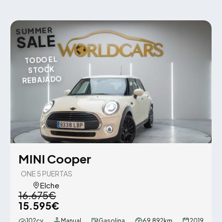
SUMMER
SALE
TODO EL
STOCK
REBAJADO
MINI Cooper
ONE 5 PUERTAS
Elche
16.675€
15.595€
102cv
Manual
Gasolina
69.892km
2019