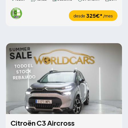
325€*
desde
/mes
SUMMER
SALE
TODO EL
STOCK
REBAJADO
Citroën C3 Aircross