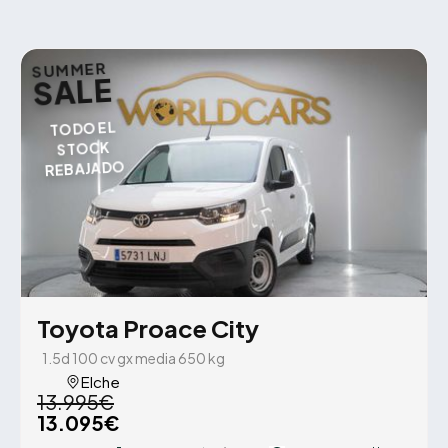
SUMMER
SALE
TODO EL
STOCK
REBAJADO
Toyota Proace City
1.5d 100 cv gx media 650 kg
Elche
13.995€
13.095€