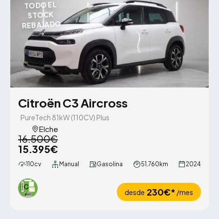
TODO EL
STOCK
REBAJADO
Citroën C3 Aircross
PureTech 81kW (110CV) Plus
Elche
16.500€
15.395€
110cv
Manual
Gasolina
51.760km
2024
230€*
desde
/mes