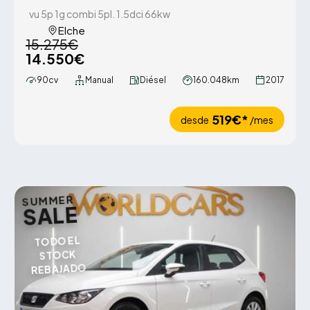
vu 5p 1g combi 5pl. 1.5dci 66kw
Elche
15.275€
14.550€
90cv
Manual
Diésel
160.048km
2017
519€*
desde
/mes
SUMMER
SALE
TODO EL
STOCK
REBAJADO