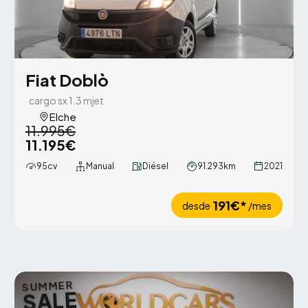
Fiat Doblò
cargo sx 1.3 mjet
Elche
11.995€
11.195€
95cv
Manual
Diésel
91.293km
2021
191€*
desde
/mes
SUMMER
SALE