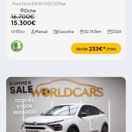
PureTech 81kW (110CV) Max
Elche
16.700€
15.300€
110cv
Manual
Gasolina
32.743km
2024
233€*
desde
/mes
SUMMER
SALE
TODO EL
STOCK
REBAJADO