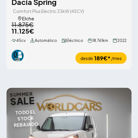
Dacia Spring
Comfort Plus Electric 33kW (45CV)
Elche
11.875€
11.125€
45cv
Automático
Eléctrico
18.761km
2022
189€*
desde
/mes
SUMMER
SALE
TODO EL
STOCK
REBAJADO