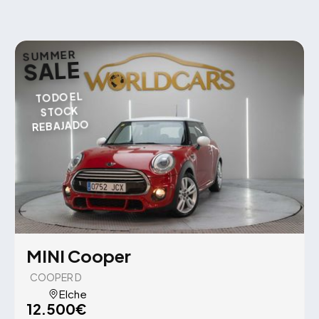
SUMMER
SALE
TODO EL
STOCK
REBAJADO
MINI Cooper
COOPER D
Elche
12.500€