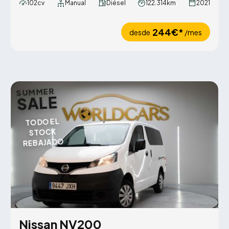
102cv
Manual
Diésel
122.314km
2021
244€*
desde
/mes
SUMMER
SALE
TODO EL
STOCK
REBAJADO
Nissan NV200