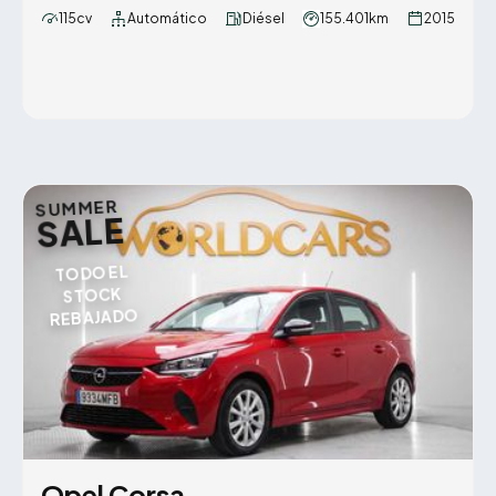
115cv
Automático
Diésel
155.401km
2015
SUMMER
SALE
TODO EL
STOCK
REBAJADO
Opel Corsa