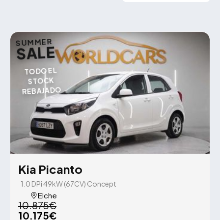
SUMMER
SALE
TODO EL
STOCK
REBAJADO
Kia Picanto
1.0 DPi 49kW (67CV) Concept
Elche
10.875€
10.175€