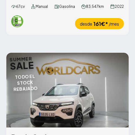
67cv
Manual
Gasolina
83.547km
2022
161€*
desde
/mes
SUMMER
SALE
TODO EL
STOCK
REBAJADO