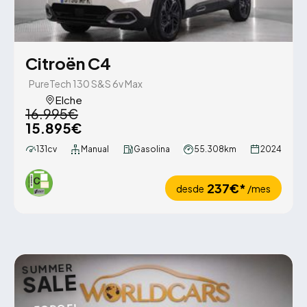
Citroën C4
PureTech 130 S&S 6v Max
Elche
16.995€
15.895€
131cv
Manual
Gasolina
55.308km
2024
237€*
desde
/mes
SUMMER
SALE