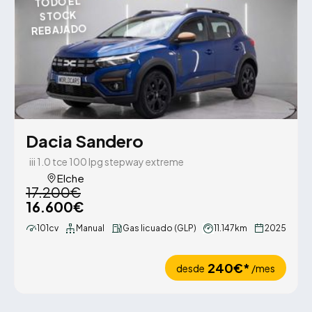
TODO EL
STOCK
REBAJADO
Dacia Sandero
iii 1.0 tce 100 lpg stepway extreme
Elche
17.200€
16.600€
101cv
Manual
Gas licuado (GLP)
11.147km
2025
240€*
desde
/mes