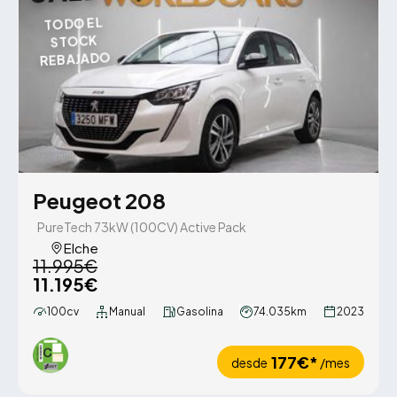
TODO EL
STOCK
REBAJADO
Peugeot 208
PureTech 73kW (100CV) Active Pack
Elche
11.995€
11.195€
100cv
Manual
Gasolina
74.035km
2023
177€*
desde
/mes