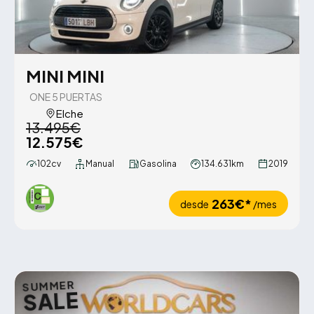
MINI MINI
ONE 5 PUERTAS
Elche
13.495€
12.575€
102cv
Manual
Gasolina
134.631km
2019
263€*
desde
/mes
SUMMER
SALE