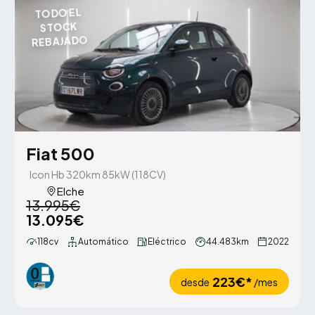
TODO EL
STOCK
REBAJADO
Fiat 500
Icon Hb 320km 85kW (118CV)
Elche
13.995€
13.095€
118cv
Automático
Eléctrico
44.483km
2022
223€*
desde
/mes