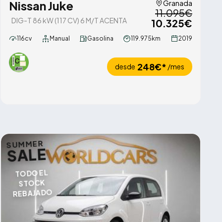
Nissan Juke
Granada
11.095€
DIG-T 86 kW (117 CV) 6 M/T ACENTA
10.325€
116cv
Manual
Gasolina
119.975km
2019
248€*
desde
/mes
SUMMER
SALE
TODO EL
STOCK
REBAJADO