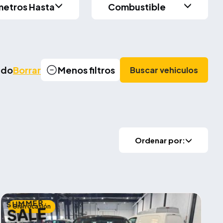
metros Hasta
Combustible
cado
Borrar
Menos filtros
Buscar vehiculos
Ordenar por:
SUMMER
Gran ocasión
SALE