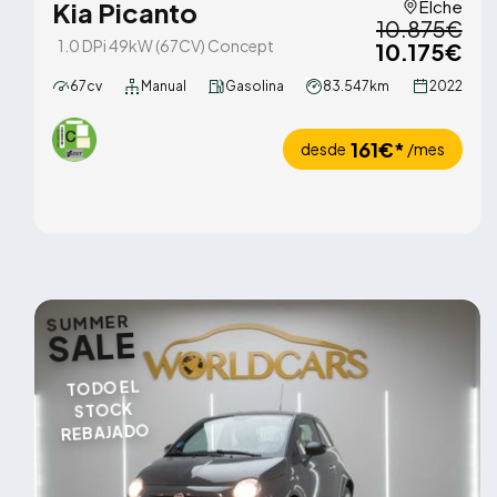
Kia Picanto
Elche
10.875€
1.0 DPi 49kW (67CV) Concept
10.175€
67cv
Manual
Gasolina
83.547km
2022
161€*
desde
/mes
SUMMER
SALE
TODO EL
STOCK
REBAJADO