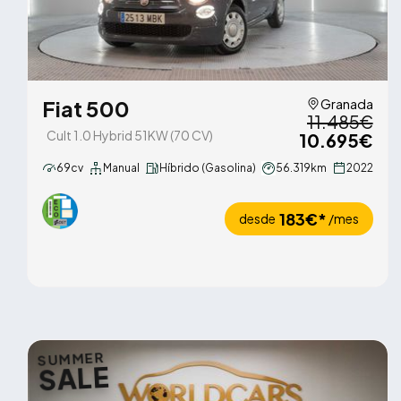
Fiat 500
Granada
11.485€
Cult 1.0 Hybrid 51KW (70 CV)
10.695€
69cv
Manual
Híbrido (Gasolina)
56.319km
2022
183€*
desde
/mes
SUMMER
SALE