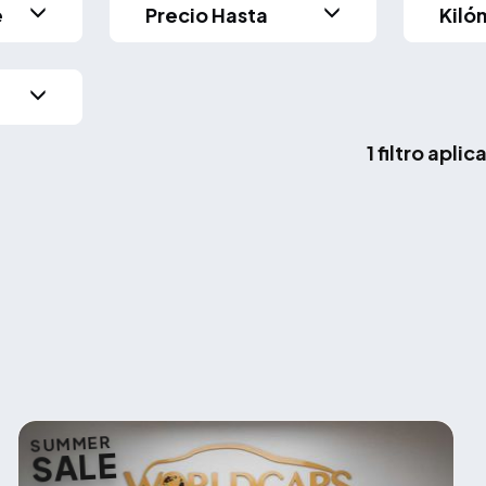
e
Precio Hasta
Kiló
1 filtro apli
SUMMER
SALE