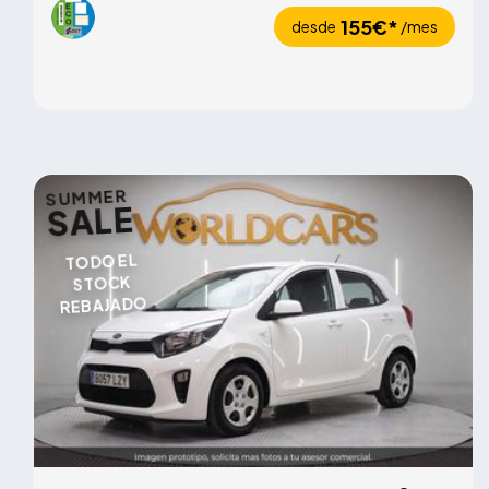
155€*
desde
/mes
SUMMER
SALE
TODO EL
STOCK
REBAJADO