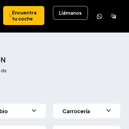
Encuentra
Llámanos
Powere
tu coche
by
Tran
ÓN
 de
bio
Carrocería