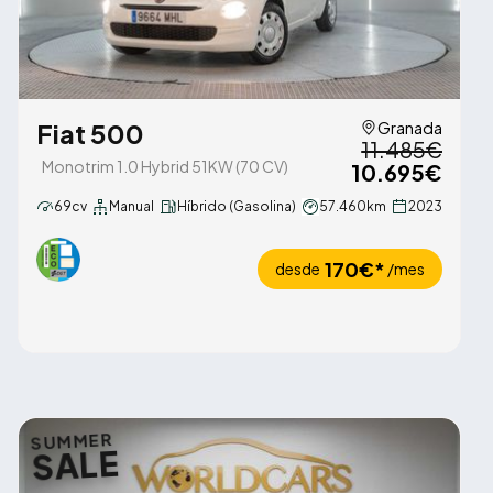
Fiat 500
Granada
11.485€
Monotrim 1.0 Hybrid 51KW (70 CV)
10.695€
69cv
Manual
Híbrido (Gasolina)
57.460km
2023
170€*
desde
/mes
SUMMER
SALE