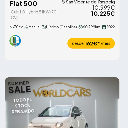
Fiat 500
San Vicente del Raspeig
10.999€
Cult 1.0 Hybrid 51KW (70
10.225€
CV)
70cv
Manual
Híbrido (Gasolina)
60.799km
2022
162€*
desde
/mes
SUMMER
SALE
TODO EL
STOCK
REBAJADO