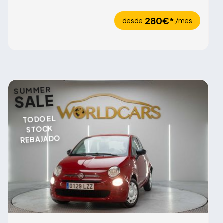
280€*
desde
/mes
SUMMER
SALE
TODO EL
STOCK
REBAJADO