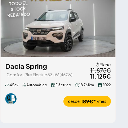
TODO EL
STOCK
REBAJADO
Dacia Spring
Elche
11.875€
Comfort Plus Electric 33kW (45CV)
11.125€
45cv
Automático
Eléctrico
18.761km
2022
189€*
desde
/mes