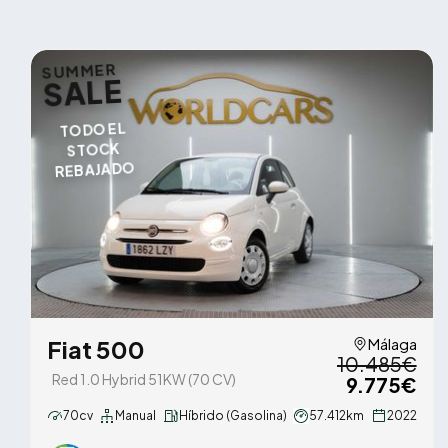
SUMMER
SALE
TODO EL
STOCK
REBAJADO
Fiat 500
Málaga
10.485€
Red 1.0 Hybrid 51KW (70 CV)
9.775€
70cv
Manual
Híbrido (Gasolina)
57.412km
2022