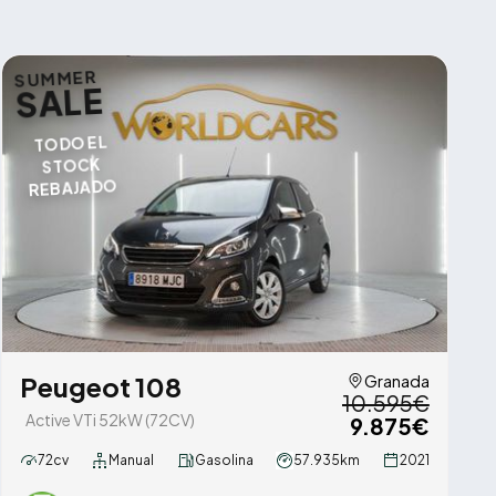
SUMMER
SALE
TODO EL
STOCK
REBAJADO
Peugeot 108
Granada
10.595€
Active VTi 52kW (72CV)
9.875€
72cv
Manual
Gasolina
57.935km
2021