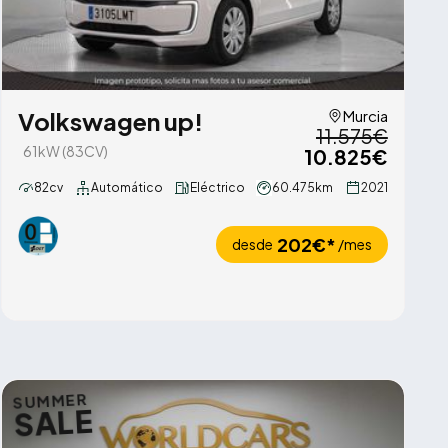
Volkswagen up!
Murcia
11.575€
61kW (83CV)
10.825€
82cv
Automático
Eléctrico
60.475km
2021
202€*
desde
/mes
SUMMER
SALE