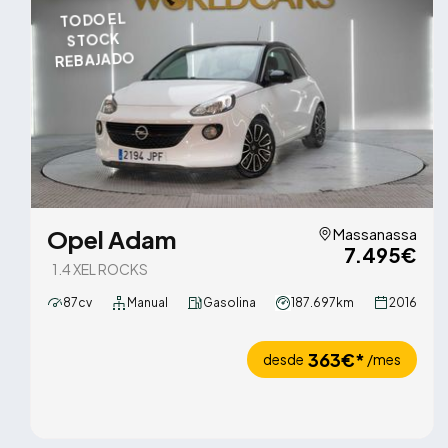
TODO EL
STOCK
REBAJADO
Opel Adam
Massanassa
7.495€
1.4 XEL ROCKS
87cv
Manual
Gasolina
187.697km
2016
363€*
desde
/mes