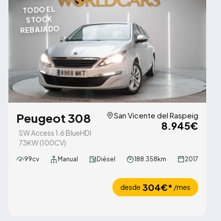
TODO EL
STOCK
REBAJADO
Peugeot 308
San Vicente del Raspeig
8.945€
SW Access 1.6 BlueHDI
73KW (100CV)
99cv
Manual
Diésel
188.358km
2017
304€*
desde
/mes