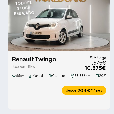
TODO EL
STOCK
REBAJADO
Renault Twingo
Málaga
11.675€
tce zen 48kw
10.875€
65cv
Manual
Gasolina
58.386km
2021
204€*
desde
/mes