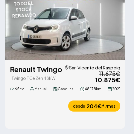
TODO EL
STOCK
REBAJADO
Renault Twingo
San Vicente del Raspeig
11.675€
Twingo TCe Zen 48kW
10.875€
65cv
Manual
Gasolina
48.178km
2021
204€*
desde
/mes