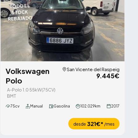
TODO EL
STOCK
REBAJADO
Volkswagen
San Vicente del Raspeig
9.445€
Polo
A-Polo 1.0 55kW(75CV)
BMT
75cv
Manual
Gasolina
102.029km
2017
321€*
desde
/mes