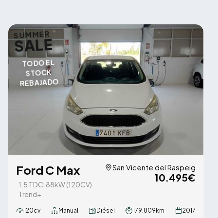
SUMMER
SALE
TODO EL
STOCK
REBAJADO
Ford C Max
San Vicente del Raspeig
10.495€
1.5 TDCi 88kW (120CV)
Trend+
120cv
Manual
Diésel
179.809km
2017