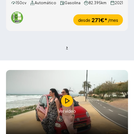
150cv
Automático
Gasolina
82.395km
2021
271€*
desde
/mes
Ver vídeo