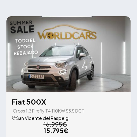
SUMMER
SALE
TODO EL
STOCK
REBAJADO
Fiat 500X
Cross 1.3 Firefly T4 110KW S&S DCT
San Vicente del Raspeig
16.995€
15.795€