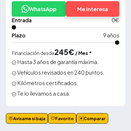
WhatsApp
Me interesa
Entrada
0
€
Plazo
9
años
245
€
Financiación desde
/ Mes *
Hasta 3 años de garantía máxima.
Vehículos revisados en 240 puntos.
Kilómetros certificados.
Te lo llevamos a casa.
Avísame si baja
Favorito
Comparar