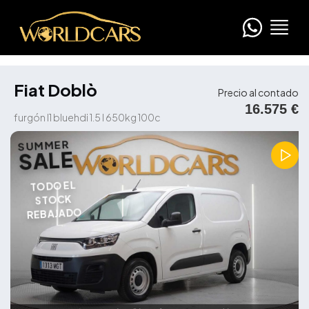
Fiat Doblò
Precio al contado
16.575 €
furgón l1 bluehdi 1.5 l 650kg 100c
SUMMER
SALE
TODO EL
STOCK
REBAJADO