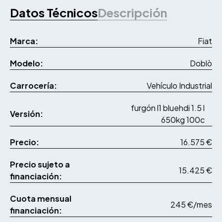
Datos Técnicos
Descripción
Marca:
Fiat
Modelo:
Doblò
Carrocería:
Vehículo Industrial
furgón l1 bluehdi 1.5 l
Versión:
650kg 100c
Precio:
16.575 €
Precio sujeto a
15.425 €
financiación:
Cuota mensual
245 €/mes
financiación: