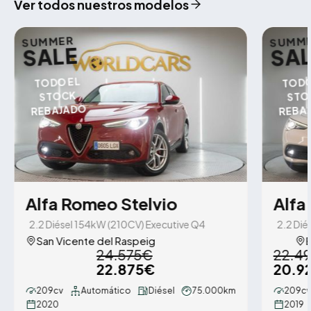
Ver todos nuestros modelos
SUMMER
SUMM
SALE
SA
TODO EL
TODO
STOCK
STO
REBAJADO
REBA
Alfa Romeo Stelvio
Alfa
2.2 Diésel 154kW (210CV) Executive Q4
2.2 Dié
San Vicente del Raspeig
24.575€
22.4
22.875€
20.9
209cv
Automático
Diésel
75.000km
209cv
2020
2019