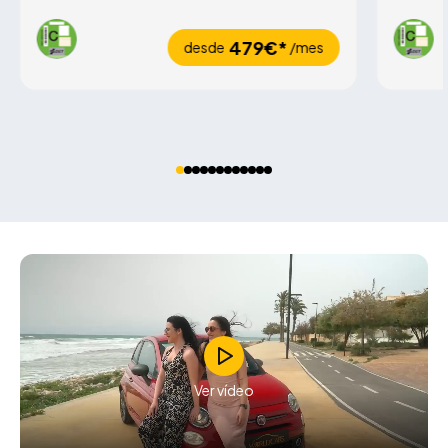
479€*
desde
/mes
Ver vídeo