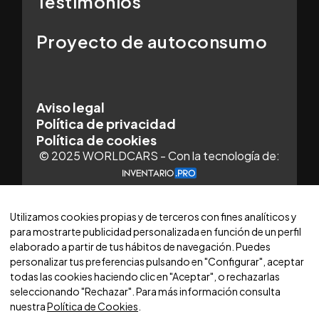
Testimonios
Proyecto de autoconsumo
Aviso legal
Política de privacidad
Política de cookies
© 2025 WORLDCARS - Con la tecnología de:
Utilizamos cookies propias y de terceros con fines analíticos y
para mostrarte publicidad personalizada en función de un perfil
elaborado a partir de tus hábitos de navegación. Puedes
personalizar tus preferencias pulsando en "Configurar", aceptar
todas las cookies haciendo clic en "Aceptar", o rechazarlas
seleccionando "Rechazar". Para más información consulta
nuestra
Política de Cookies
.