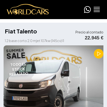
Fiat Talento
Precio al contado
22.945 €
1.2 base corto 2.0 mjet 107kw (145cv) l1
SUMMER
SALE
TODO EL
STOCK
REBAJADO