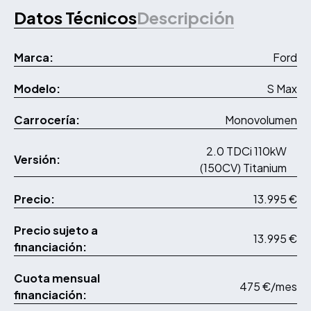
Datos Técnicos
Descripción
Marca:
Ford
Modelo:
S Max
Carrocería:
Monovolumen
2.0 TDCi 110kW
Versión:
(150CV) Titanium
Precio:
13.995 €
Precio sujeto a
13.995 €
financiación:
Cuota mensual
475 €/mes
financiación: