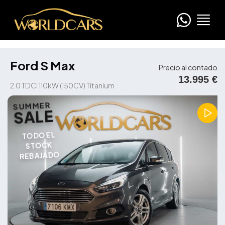
Ford S Max
Precio al contado
13.995 €
2.0 TDCi 110kW (150CV) Titanium
SUMMER
SALE
TODO EL
STOCK
REBAJADO