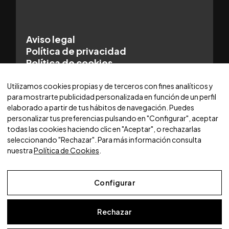
Aviso legal
Política de privacidad
Política de cookies
© 2025 WORLDCARS - Con la tecnología de:
Utilizamos cookies propias y de terceros con fines analíticos y
para mostrarte publicidad personalizada en función de un perfil
elaborado a partir de tus hábitos de navegación. Puedes
personalizar tus preferencias pulsando en "Configurar", aceptar
todas las cookies haciendo clic en "Aceptar", o rechazarlas
seleccionando "Rechazar". Para más información consulta
nuestra
Política de Cookies
.
Configurar
Rechazar
Aviso Legal