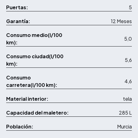
Puertas:
5
Garantía:
12 Meses
Consumo medio(l/100
5,0
km):
Consumo ciudad(l/100
5,6
km):
Consumo
4,6
carretera(l/100 km):
Material interior:
tela
Capacidad del maletero:
285 L
Población:
Murcia