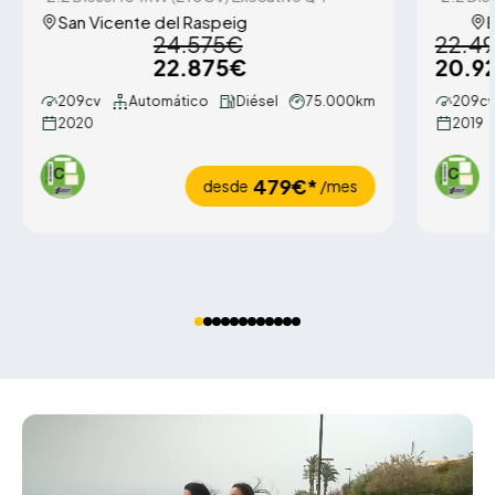
San Vicente del Raspeig
24.575€
22.4
22.875€
20.9
209cv
Automático
Diésel
75.000km
209cv
2020
2019
479€*
desde
/mes