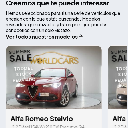
Creemos que te puede interesar
Hemos seleccionado para ti una serie de vehículos que
encajan con lo que estás buscando. Modelos
revisados, garantizados y listos para que puedas
conocerlos con un solo vistazo.
Ver todos nuestros modelos
SUMMER
SUMM
SALE
SA
TODO EL
TODO
STOCK
STO
REBAJADO
REBA
Alfa Romeo Stelvio
Alfa
2.2 Diésel 154kW (210CV) Executive Q4
2.2 Dié