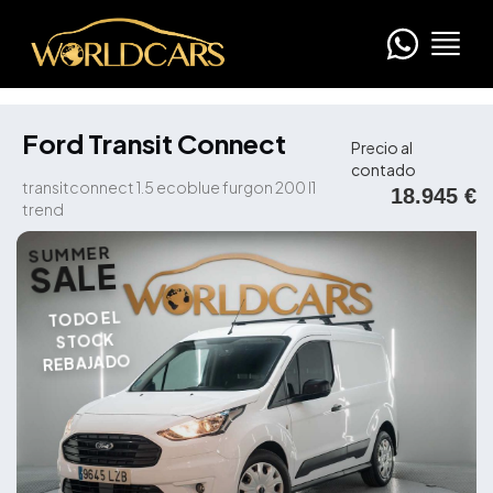
Ford Transit Connect
Precio al
contado
transitconnect 1.5 ecoblue furgon 200 l1
18.945 €
trend
SUMMER
SALE
TODO EL
STOCK
REBAJADO