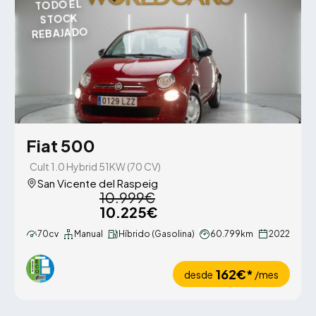
TODO EL
STOCK
REBAJADO
Fiat 500
Cult 1.0 Hybrid 51KW (70 CV)
San Vicente del Raspeig
10.999€
10.225€
70cv
Manual
Híbrido (Gasolina)
60.799km
2022
162€*
desde
/mes