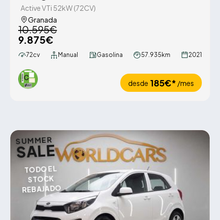
Active VTi 52kW (72CV)
Granada
10.595€
9.875€
72cv
Manual
Gasolina
57.935km
2021
185€*
desde
/mes
SUMMER
SALE
TODO EL
STOCK
REBAJADO