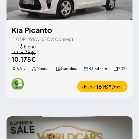
Kia Picanto
1.0 DPi 49kW (67CV) Concept
Elche
10.875€
10.175€
67cv
Manual
Gasolina
83.547km
2022
161€*
desde
/mes
SUMMER
SALE