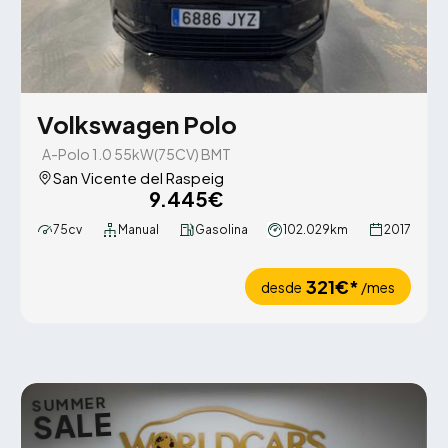
Volkswagen Polo
A-Polo 1.0 55kW(75CV) BMT
San Vicente del Raspeig
9.445€
75cv
Manual
Gasolina
102.029km
2017
321€*
desde
/mes
SUMMER
SALE