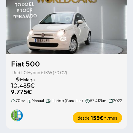
TODO EL
STOCK
REBAJADO
Fiat 500
Red 1.0 Hybrid 51KW (70 CV)
Málaga
10.485€
9.775€
70cv
Manual
Híbrido (Gasolina)
57.412km
2022
155€*
desde
/mes