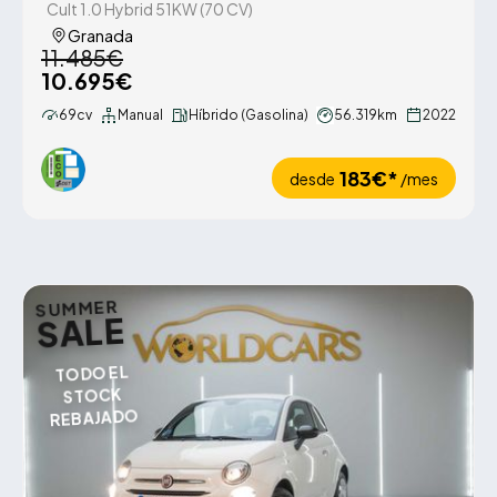
Cult 1.0 Hybrid 51KW (70 CV)
Granada
11.485€
10.695€
69cv
Manual
Híbrido (Gasolina)
56.319km
2022
183€*
desde
/mes
SUMMER
SALE
TODO EL
STOCK
REBAJADO