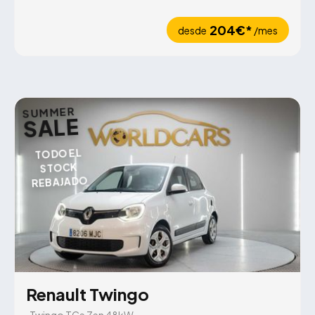
204€*
desde
/mes
SUMMER
SALE
TODO EL
STOCK
REBAJADO
Renault Twingo