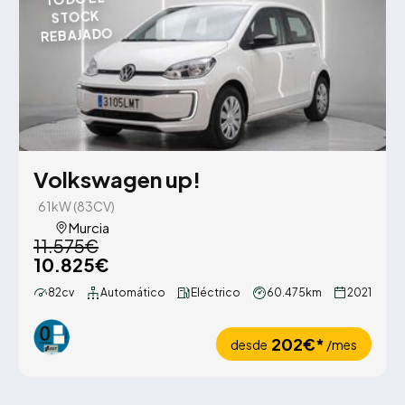
STOCK
REBAJADO
Volkswagen up!
61kW (83CV)
Murcia
11.575€
10.825€
82cv
Automático
Eléctrico
60.475km
2021
202€*
desde
/mes