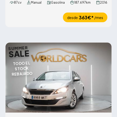
87cv
Manual
Gasolina
187.697km
2016
363€*
desde
/mes
SUMMER
SALE
TODO EL
STOCK
REBAJADO