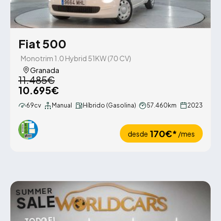
Fiat 500
Monotrim 1.0 Hybrid 51KW (70 CV)
Granada
11.485€
10.695€
69cv
Manual
Híbrido (Gasolina)
57.460km
2023
170€*
desde
/mes
SUMMER
SALE
TODO EL