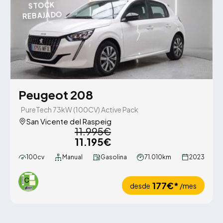
STOCK
REBAJADO
Peugeot 208
PureTech 73kW (100CV) Active Pack
San Vicente del Raspeig
11.995€
11.195€
100cv
Manual
Gasolina
71.010km
2023
177€*
desde
/mes