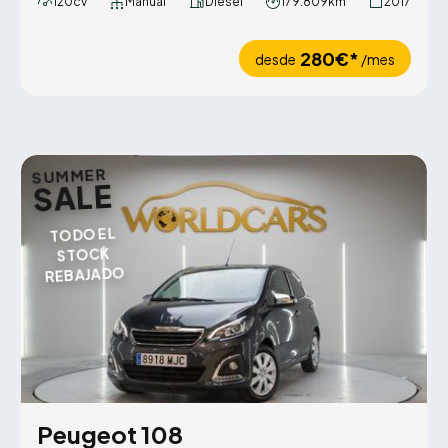
120cv
Manual
Diésel
179.809km
2017
280€*
desde
/mes
SUMMER
SALE
TODO EL
STOCK
REBAJADO
Peugeot 108