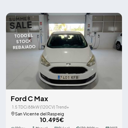
SUMMER
SALE
TODO EL
STOCK
REBAJADO
Ford C Max
1.5 TDCi 88kW (120CV) Trend+
San Vicente del Raspeig
10.495€