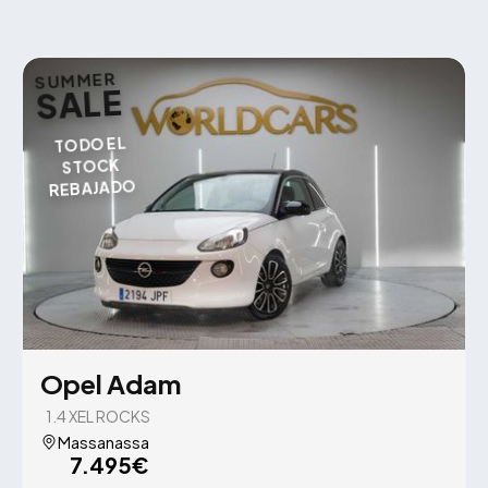
SUMMER
SALE
TODO EL
STOCK
REBAJADO
Opel Adam
1.4 XEL ROCKS
Massanassa
7.495€