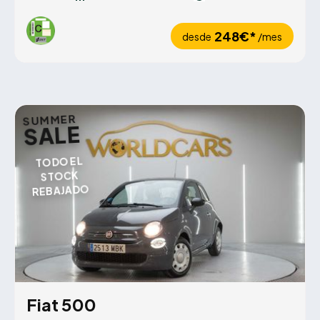
248€*
desde
/mes
SUMMER
SALE
TODO EL
STOCK
REBAJADO
Fiat 500