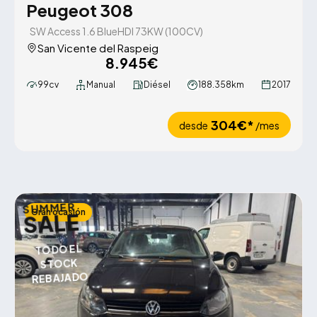
Peugeot 308
SW Access 1.6 BlueHDI 73KW (100CV)
San Vicente del Raspeig
8.945€
99cv
Manual
Diésel
188.358km
2017
304€*
desde
/mes
SUMMER
Gran ocasión
SALE
TODO EL
STOCK
REBAJADO