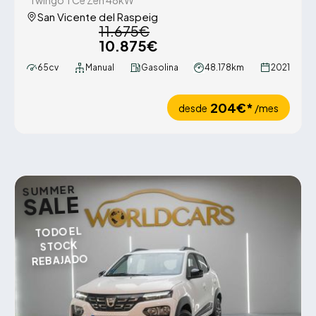
Twingo TCe Zen 48kW
San Vicente del Raspeig
11.675€
10.875€
65cv
Manual
Gasolina
48.178km
2021
204€*
desde
/mes
SUMMER
SALE
TODO EL
STOCK
REBAJADO