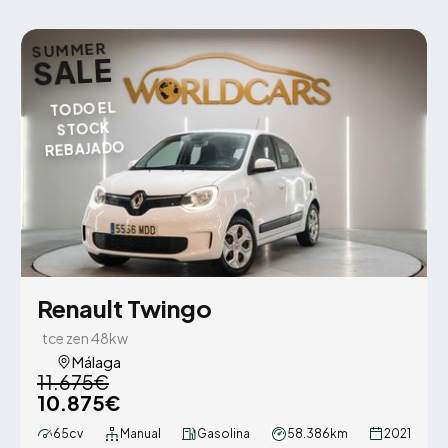
SUMMER
SALE
TODO EL
STOCK
REBAJADO
Renault Twingo
tce zen 48kw
Málaga
11.675€
10.875€
65cv
Manual
Gasolina
58.386km
2021