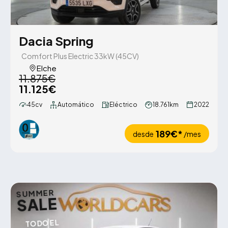
Dacia Spring
Comfort Plus Electric 33kW (45CV)
Elche
11.875€
11.125€
45cv
Automático
Eléctrico
18.761km
2022
189€*
desde
/mes
SUMMER
SALE
TODO EL