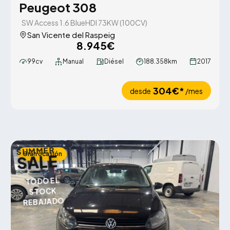
Peugeot 308
SW Access 1.6 BlueHDI 73KW (100CV)
San Vicente del Raspeig
8.945€
99cv
Manual
Diésel
188.358km
2017
304€*
desde
/mes
SUMMER
Gran ocasión
SALE
TODO EL
STOCK
REBAJADO