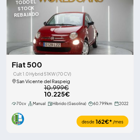
TODO EL
STOCK
REBAJADO
Fiat 500
Cult 1.0 Hybrid 51KW (70 CV)
San Vicente del Raspeig
10.999€
10.225€
70cv
Manual
Híbrido (Gasolina)
60.799km
2022
162€*
desde
/mes