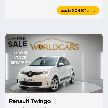
204€*
desde
/mes
SUMMER
SALE
TODO EL
STOCK
REBAJADO
Renault Twingo