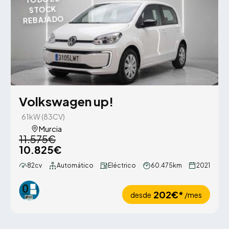
STOCK
REBAJADO
Volkswagen up!
61kW (83CV)
Murcia
11.575€
10.825€
82cv
Automático
Eléctrico
60.475km
2021
202€*
desde
/mes