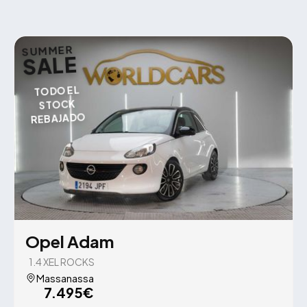
SUMMER
SALE
TODO EL
STOCK
REBAJADO
Opel Adam
1.4 XEL ROCKS
Massanassa
7.495€