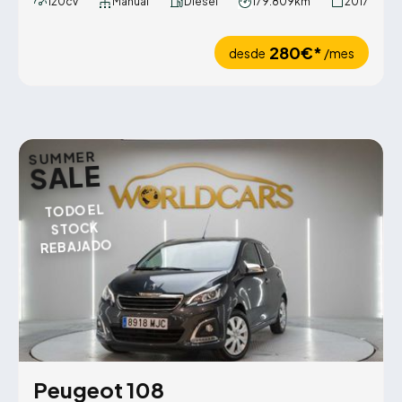
120cv
Manual
Diésel
179.809km
2017
280€*
desde
/mes
SUMMER
SALE
TODO EL
STOCK
REBAJADO
Peugeot 108