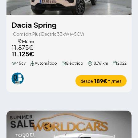
Dacia Spring
Comfort Plus Electric 33kW (45CV)
Elche
11.875€
11.125€
45cv
Automático
Eléctrico
18.761km
2022
189€*
desde
/mes
SUMMER
SALE
TODO EL