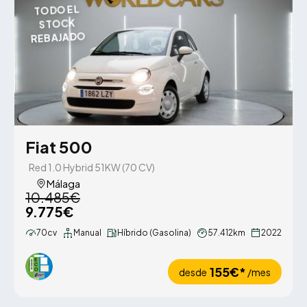
TODO EL
STOCK
REBAJADO
Fiat 500
Red 1.0 Hybrid 51KW (70 CV)
Málaga
10.485€
9.775€
70cv
Manual
Híbrido (Gasolina)
57.412km
2022
155€*
desde
/mes