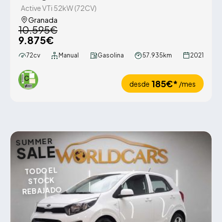
Active VTi 52kW (72CV)
Granada
10.595€
9.875€
72cv
Manual
Gasolina
57.935km
2021
185€*
desde
/mes
SUMMER
SALE
TODO EL
STOCK
REBAJADO