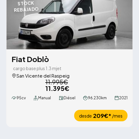
STOCK
REBAJADO
Fiat Doblò
cargo base plus 1.3 mjet
San Vicente del Raspeig
11.995€
11.395€
95cv
Manual
Diésel
96.230km
2021
209€*
desde
/mes