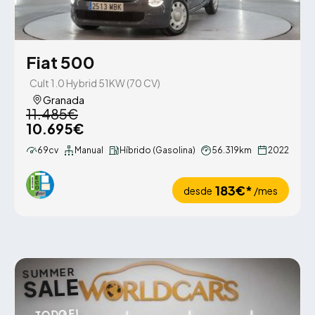
Fiat 500
Cult 1.0 Hybrid 51KW (70 CV)
Granada
11.485€
10.695€
69cv
Manual
Híbrido (Gasolina)
56.319km
2022
183€*
desde
/mes
SUMMER
SALE
TODO EL