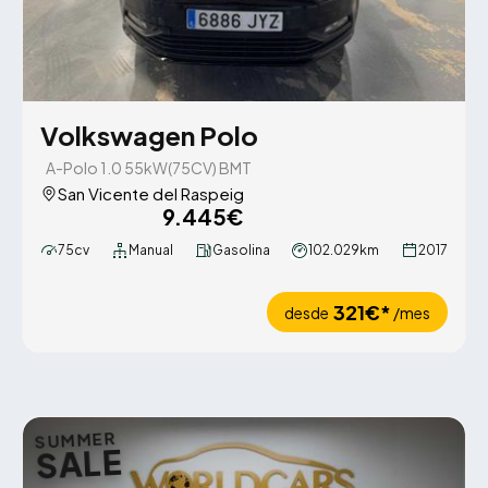
Volkswagen Polo
A-Polo 1.0 55kW(75CV) BMT
San Vicente del Raspeig
9.445€
75cv
Manual
Gasolina
102.029km
2017
321€*
desde
/mes
SUMMER
SALE