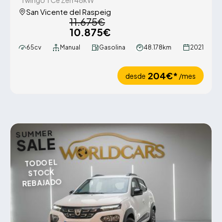
Twingo TCe Zen 48kW
San Vicente del Raspeig
11.675€
10.875€
65cv
Manual
Gasolina
48.178km
2021
204€*
desde
/mes
SUMMER
SALE
TODO EL
STOCK
REBAJADO