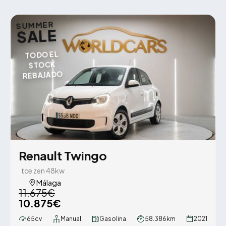
SUMMER
SALE
TODO EL
STOCK
REBAJADO
Renault Twingo
tce zen 48kw
Málaga
11.675€
10.875€
65cv
Manual
Gasolina
58.386km
2021