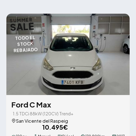
SUMMER
SALE
TODO EL
STOCK
REBAJADO
Ford C Max
1.5 TDCi 88kW (120CV) Trend+
San Vicente del Raspeig
10.495€