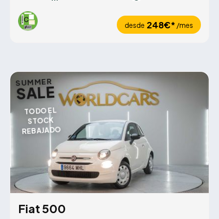
248€*
desde
/mes
SUMMER
SALE
TODO EL
STOCK
REBAJADO
Fiat 500