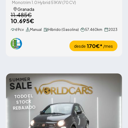
Monotrim 1.0 Hybrid 51KW (70 CV)
Granada
11.485€
10.695€
69cv
Manual
Híbrido (Gasolina)
57.460km
2023
170€*
desde
/mes
SUMMER
SALE
TODO EL
STOCK
REBAJADO