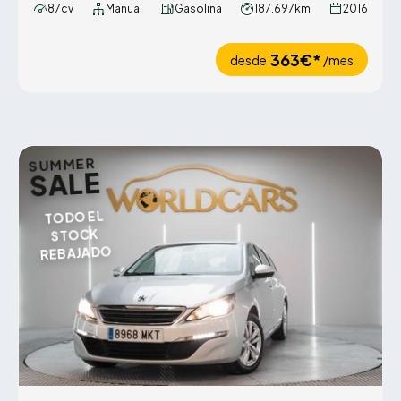
87cv
Manual
Gasolina
187.697km
2016
363€*
desde
/mes
SUMMER
SALE
TODO EL
STOCK
REBAJADO