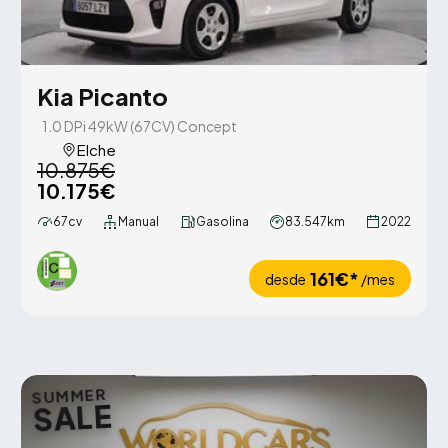
Kia Picanto
1.0 DPi 49kW (67CV) Concept
Elche
10.875€
10.175€
67cv
Manual
Gasolina
83.547km
2022
161€*
desde
/mes
SUMMER
SALE