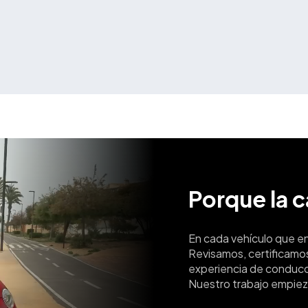
Porque la 
En cada vehículo que e
Revisamos, certificamo
experiencia de conducc
Nuestro trabajo empiez