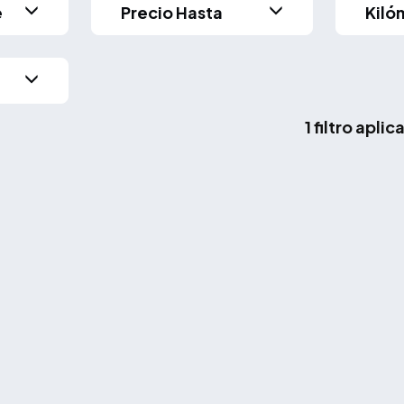
e
Precio Hasta
Kiló
1 filtro apli