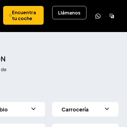
Encuentra
Llámanos
Powere
tu coche
by
Tran
ÓN
 de
bio
Carrocería