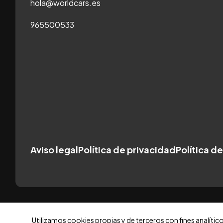
hola@worldcars.es
965500533
Aviso legal
Política de privacidad
Política d
Utilizamos cookies propias y de terceros con fines analític