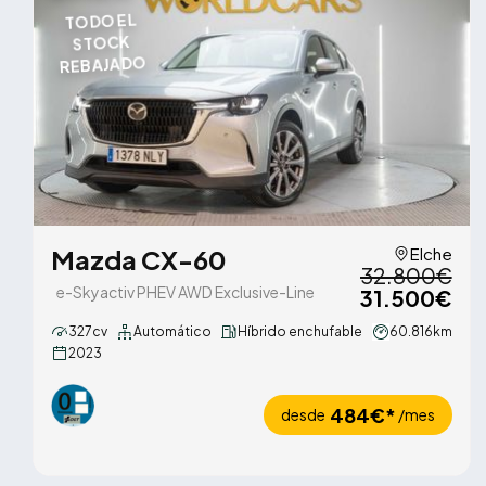
TODO EL
STOCK
REBAJADO
Mazda CX-60
Elche
32.800€
e-Skyactiv PHEV AWD Exclusive-Line
31.500€
327cv
Automático
Híbrido enchufable
60.816km
2023
484€*
desde
/mes