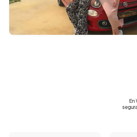
En 
segura