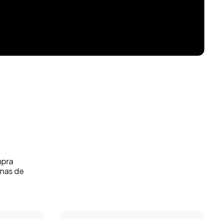
mpra
unas de