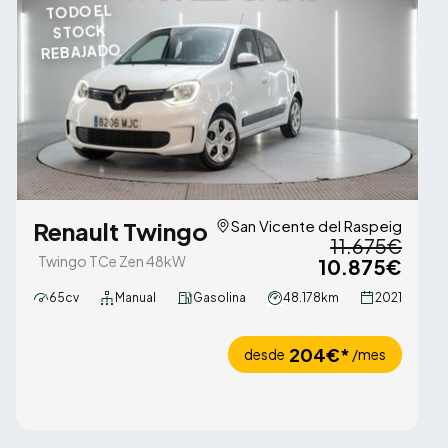
TODO EL
STOCK
REBAJADO
Renault Twingo
San Vicente del Raspeig
11.675€
Twingo TCe Zen 48kW
10.875€
65cv
Manual
Gasolina
48.178km
2021
204€*
desde
/mes