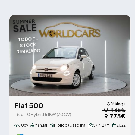
SUMMER
SALE
TODO EL
STOCK
REBAJADO
Fiat 500
Málaga
10.485€
Red 1.0 Hybrid 51KW (70 CV)
9.775€
70cv
Manual
Híbrido (Gasolina)
57.412km
2022