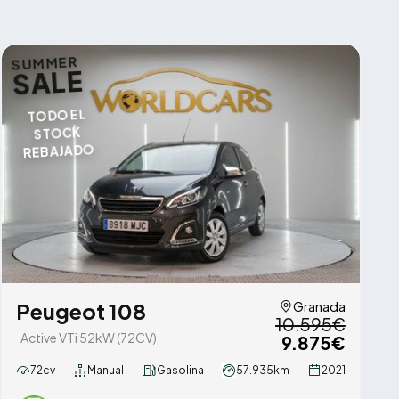
SUMMER
SALE
TODO EL
STOCK
REBAJADO
Peugeot 108
Granada
10.595€
Active VTi 52kW (72CV)
9.875€
72cv
Manual
Gasolina
57.935km
2021