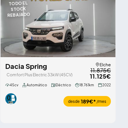
TODO EL
STOCK
REBAJADO
Dacia Spring
Elche
11.875€
Comfort Plus Electric 33kW (45CV)
11.125€
45cv
Automático
Eléctrico
18.761km
2022
189€*
desde
/mes