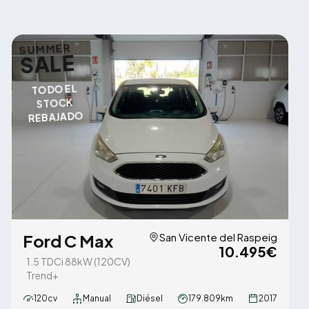
SUMMER
SALE
TODO EL
STOCK
REBAJADO
Ford C Max
San Vicente del Raspeig
10.495€
1.5 TDCi 88kW (120CV)
Trend+
120cv
Manual
Diésel
179.809km
2017