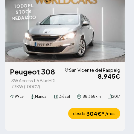
TODO EL
STOCK
REBAJADO
Peugeot 308
San Vicente del Raspeig
8.945€
SW Access 1.6 BlueHDI
73KW (100CV)
99cv
Manual
Diésel
188.358km
2017
304€*
desde
/mes