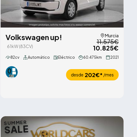
Volkswagen up!
Murcia
11.575€
61kW (83CV)
10.825€
82cv
Automático
Eléctrico
60.475km
2021
202€*
desde
/mes
SUMMER
SALE