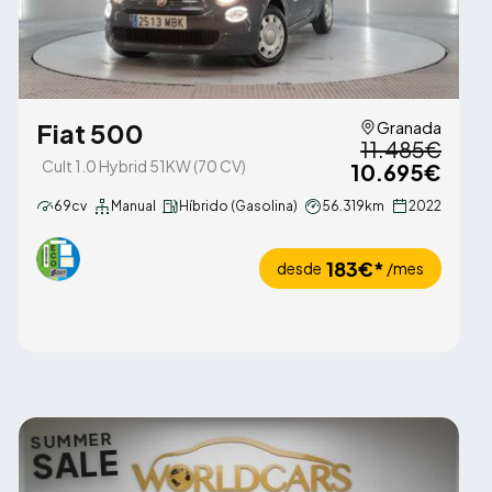
Fiat 500
Granada
11.485€
Cult 1.0 Hybrid 51KW (70 CV)
10.695€
69cv
Manual
Híbrido (Gasolina)
56.319km
2022
183€*
desde
/mes
SUMMER
SALE