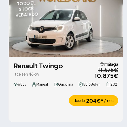
TODO EL
STOCK
REBAJADO
Renault Twingo
Málaga
11.675€
tce zen 48kw
10.875€
65cv
Manual
Gasolina
58.386km
2021
204€*
desde
/mes