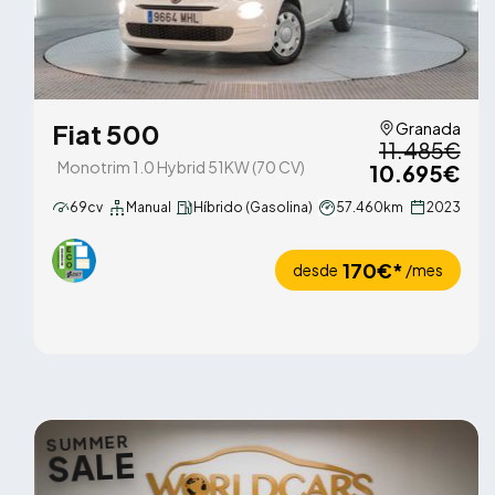
Fiat 500
Granada
11.485€
Monotrim 1.0 Hybrid 51KW (70 CV)
10.695€
69cv
Manual
Híbrido (Gasolina)
57.460km
2023
170€*
desde
/mes
SUMMER
SALE