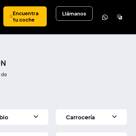
Encuentra
Llámanos
Powere
tu coche
by
Tran
ÓN
 de
bio
Carrocería