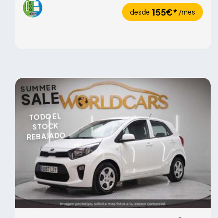
155€*
desde
/mes
SUMMER
SALE
TODO EL
STOCK
REBAJADO