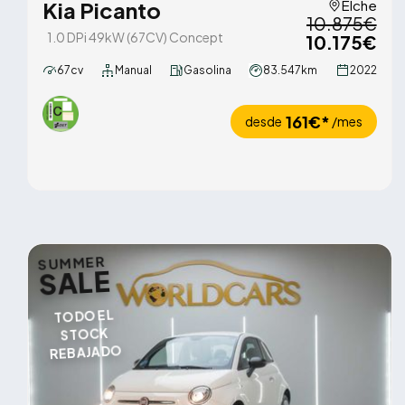
Kia Picanto
Elche
10.875€
1.0 DPi 49kW (67CV) Concept
10.175€
67cv
Manual
Gasolina
83.547km
2022
161€*
desde
/mes
SUMMER
SALE
TODO EL
STOCK
REBAJADO