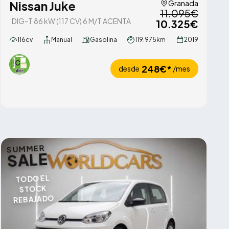
Nissan Juke
Granada
11.095€
DIG-T 86 kW (117 CV) 6 M/T ACENTA
10.325€
116cv
Manual
Gasolina
119.975km
2019
248€*
desde
/mes
SUMMER
SALE
TODO EL
STOCK
REBAJADO