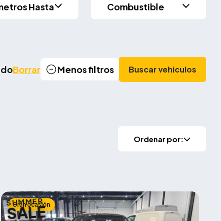
metros Hasta
Combustible
cado
Borrar
Menos filtros
Buscar vehiculos
Ordenar por:
SUMMER
Gran ocasión
SALE