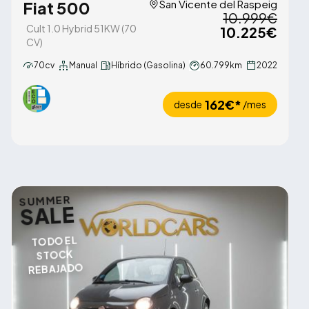
Fiat 500
San Vicente del Raspeig
10.999€
Cult 1.0 Hybrid 51KW (70
10.225€
CV)
70cv
Manual
Híbrido (Gasolina)
60.799km
2022
162€*
desde
/mes
SUMMER
SALE
TODO EL
STOCK
REBAJADO