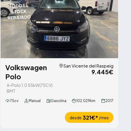
TODO EL
STOCK
REBAJADO
Volkswagen
San Vicente del Raspeig
9.445€
Polo
A-Polo 1.0 55kW(75CV)
BMT
75cv
Manual
Gasolina
102.029km
2017
321€*
desde
/mes