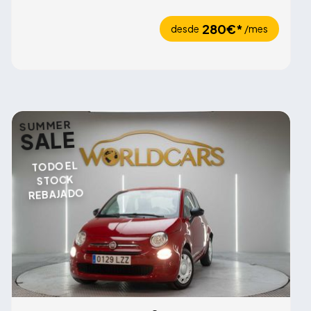
280€*
desde
/mes
SUMMER
SALE
TODO EL
STOCK
REBAJADO