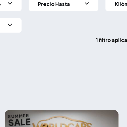
e
Precio Hasta
Kiló
1 filtro apli
SUMMER
SALE