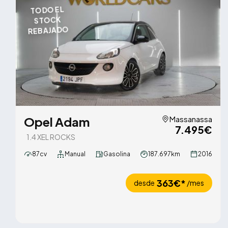
TODO EL
STOCK
REBAJADO
Opel Adam
Massanassa
7.495€
1.4 XEL ROCKS
87cv
Manual
Gasolina
187.697km
2016
363€*
desde
/mes