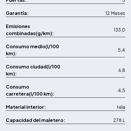
Garantía:
12 Meses
Emisiones
133,0
combinadas(g/km):
Consumo medio(l/100
5,4
km):
Consumo ciudad(l/100
6,8
km):
Consumo
4,5
carretera(l/100 km):
Material interior:
tela
Capacidad del maletero:
278 L