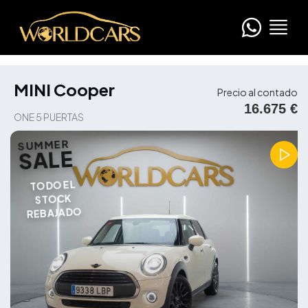
MINI Cooper
Precio al contado
16.675 €
ONE 5 PUERTAS
SUMMER
SALE
TODO EL
STOCK
REBAJADO