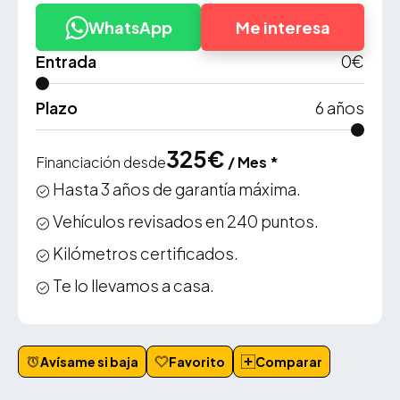
WhatsApp
Me interesa
Entrada
0
€
Plazo
6
años
325
€
Financiación desde
/ Mes *
Hasta 3 años de garantía máxima.
Vehículos revisados en 240 puntos.
Kilómetros certificados.
Te lo llevamos a casa.
Avísame si baja
Favorito
Comparar