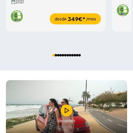
2021
349€*
desde
/mes
Ver vídeo