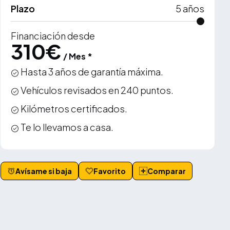
Plazo
5
años
Financiación desde
310
€
/ Mes *
Hasta 3 años de garantía máxima.
Vehículos revisados en 240 puntos.
Kilómetros certificados.
Te lo llevamos a casa.
Avísame si baja
Favorito
Comparar
VER MÁS +