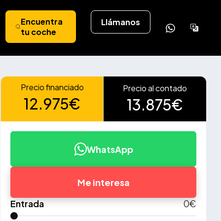
Encuentra
Llámanos
Powere
tu coche
by
Tran
Precio financiado
Precio al contado
12.975€
13.875€
WhatsApp
Me interesa
Entrada
0
€