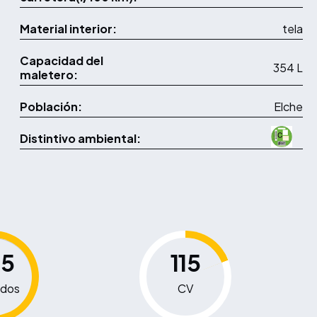
Material interior:
tela
Capacidad del
354 L
maletero:
Población:
Elche
Distintivo ambiental:
.5
115
dos
CV