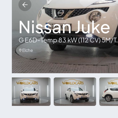
Nissan Juke
G E6D-Temp 83 kW (112 CV) 5M/
Elche