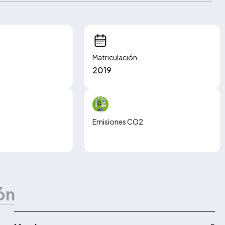
Matriculación
2019
Emisiones CO2
186.00 g/km
ón