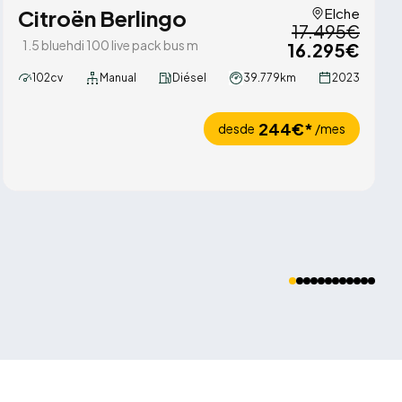
Citroën Berlingo
Elche
17.495€
1.5 bluehdi 100 live pack bus m
16.295€
102cv
Manual
Diésel
39.779km
2023
244€*
desde
/mes