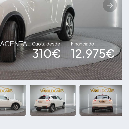
T ACENTA
Cuota desde
Financiado
310€
12.975€