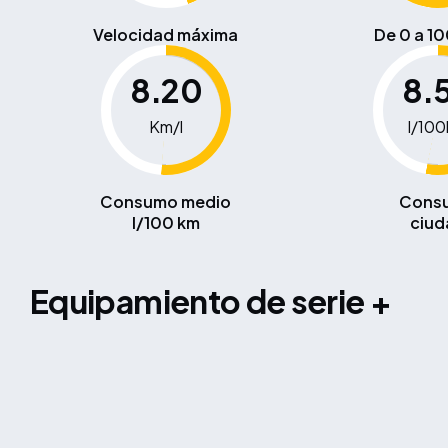
Velocidad máxima
De 0 a 1
8.20
8.
Km/l
l/10
Consumo medio
Cons
l/100 km
ciud
equipamiento de serie +