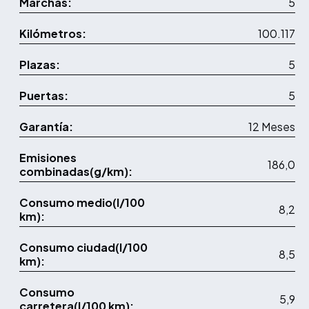
Marchas:
5
Kilómetros:
100.117
Plazas:
5
Puertas:
5
Garantía:
12 Meses
Emisiones
186,0
combinadas(g/km):
Consumo medio(l/100
8,2
km):
Consumo ciudad(l/100
8,5
km):
Consumo
5,9
carretera(l/100 km):