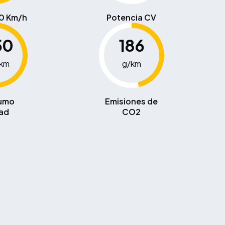
00 Km/h
Potencia CV
50
186
0km
g/km
umo
Emisiones de
ad
CO2