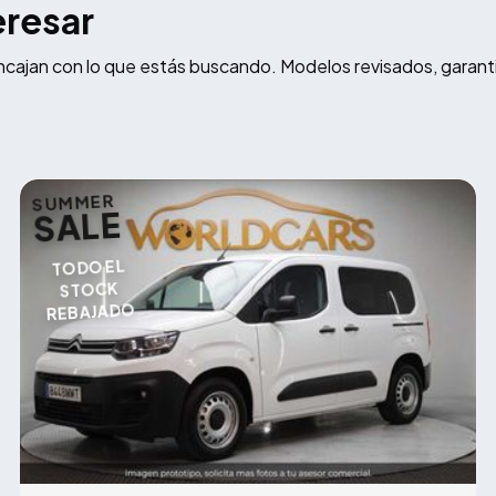
eresar
ncajan con lo que estás buscando. Modelos revisados, garant
SUMMER
SALE
TODO EL
STOCK
REBAJADO