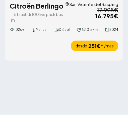
Citroën Berlingo
San Vicente del Raspeig
17.995€
1.5 bluehdi 100 live pack bus
16.795€
m
102cv
Manual
Diésel
62.015km
2024
251€*
desde
/mes