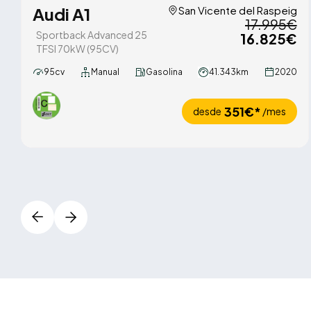
Audi A1
San Vicente del Raspeig
17.995€
Sportback Advanced 25
16.825€
TFSI 70kW (95CV)
95cv
Manual
Gasolina
41.343km
2020
351€*
desde
/mes