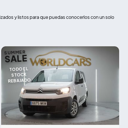
izados y listos para que puedas conocerlos con un solo
SUMMER
SALE
TODO EL
STOCK
REBAJADO