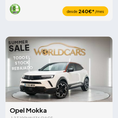
240€*
desde
/mes
SUMMER
SALE
TODO EL
STOCK
REBAJADO
Opel Mokka