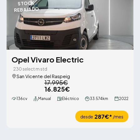
STOCK
REBAJADO
Opel Vivaro Electric
230 select m std
San Vicente del Raspeig
17.995€
16.825€
136cv
Manual
Eléctrico
33.574km
2022
287€*
desde
/mes