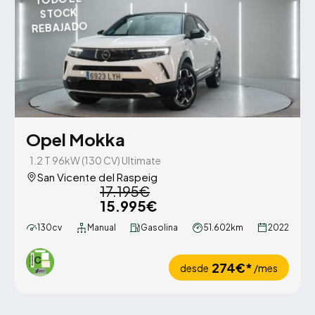
STOCK
REBAJADO
Opel Mokka
1.2 T 96kW (130 CV) Ultimate
San Vicente del Raspeig
17.195€
15.995€
130cv
Manual
Gasolina
51.602km
2022
274€*
desde
/mes