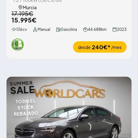
1.2 T 100kW (136 CV) GS
Murcia
17.195€
15.995€
136cv
Manual
Gasolina
44.688km
2023
240€*
desde
/mes
SUMMER
SALE
TODO EL
STOCK
REBAJADO