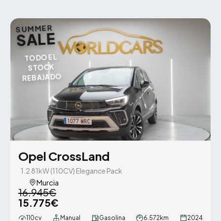
SUMMER
SALE
TODO EL
STOCK
REBAJADO
Opel CrossLand
1.2 81kW (110CV) Elegance Pack
Murcia
16.945€
15.775€
110cv
Manual
Gasolina
6.572km
2024