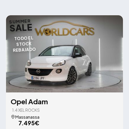
SUMMER
SALE
TODO EL
STOCK
REBAJADO
Opel Adam
1.4 XEL ROCKS
Massanassa
7.495€