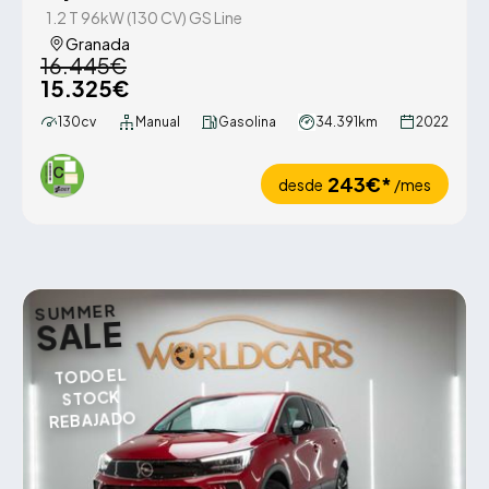
1.2 T 96kW (130 CV) GS Line
Granada
16.445€
15.325€
130cv
Manual
Gasolina
34.391km
2022
243€*
desde
/mes
SUMMER
SALE
TODO EL
STOCK
REBAJADO