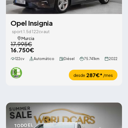
Opel Insignia
sport 1.5d 122cv aut
Murcia
17.995€
16.750€
122cv
Automático
Diésel
75.741km
2022
287€*
desde
/mes
SUMMER
SALE
TODO EL