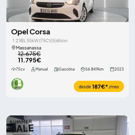
Opel Corsa
1.2 XEL 55kW (75CV) Edition
Massanassa
12.675€
11.795€
75cv
Manual
Gasolina
56.849km
2023
187€*
desde
/mes
SUMMER
SALE