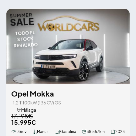
SUMMER
SALE
TODO EL
STOCK
REBAJADO
Opel Mokka
1.2 T 100kW (136 CV) GS
Málaga
17.195€
15.995€
136cv
Manual
Gasolina
38.557km
2023