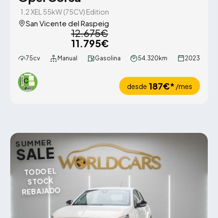
1.2 XEL 55kW (75CV) Edition
San Vicente del Raspeig
12.675€
11.795€
75cv
Manual
Gasolina
54.320km
2023
187€*
desde
/mes
SUMMER
SALE
TODO EL
STOCK
REBAJADO