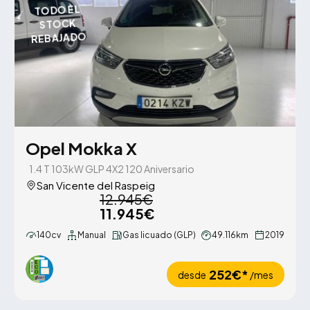
TODO EL
STOCK
REBAJADO
Opel Mokka X
1.4 T 103kW GLP 4X2 120 Aniversario
San Vicente del Raspeig
12.945€
11.945€
140cv
Manual
Gas licuado (GLP)
49.116km
2019
252€*
desde
/mes