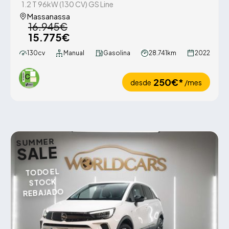
1.2 T 96kW (130 CV) GS Line
Massanassa
16.945€
15.775€
130cv
Manual
Gasolina
28.741km
2022
250€*
desde
/mes
SUMMER
SALE
TODO EL
STOCK
REBAJADO