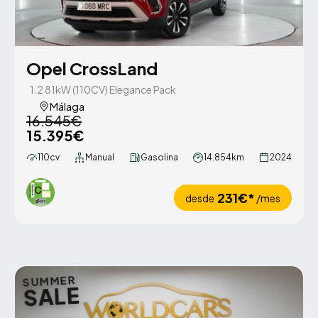
Opel CrossLand
1.2 81kW (110CV) Elegance Pack
Málaga
16.545€
15.395€
110cv
Manual
Gasolina
14.854km
2024
231€*
desde
/mes
SUMMER
SALE