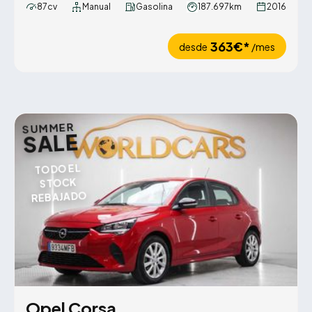
87cv
Manual
Gasolina
187.697km
2016
363€*
desde
/mes
SUMMER
SALE
TODO EL
STOCK
REBAJADO
Opel Corsa