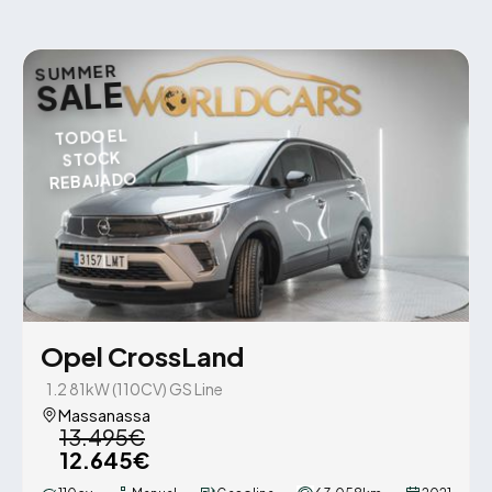
SUMMER
SALE
TODO EL
STOCK
REBAJADO
Opel CrossLand
1.2 81kW (110CV) GS Line
Massanassa
13.495€
12.645€