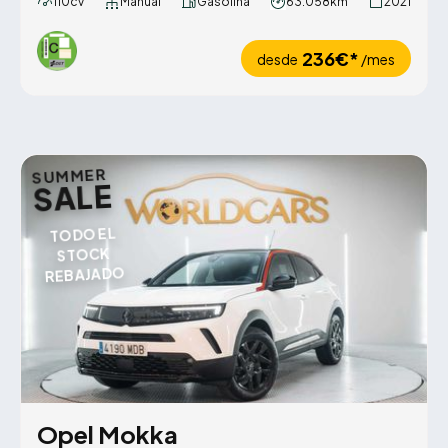
110cv
Manual
Gasolina
63.058km
2021
236€*
desde
/mes
SUMMER
SALE
TODO EL
STOCK
REBAJADO
Opel Mokka