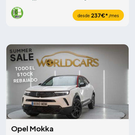
237€*
desde
/mes
SUMMER
SALE
TODO EL
STOCK
REBAJADO
Opel Mokka