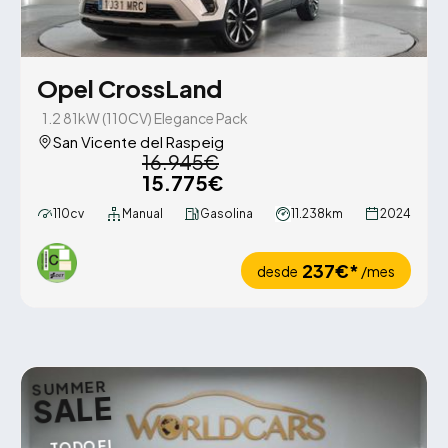
Opel CrossLand
1.2 81kW (110CV) Elegance Pack
San Vicente del Raspeig
16.945€
15.775€
110cv
Manual
Gasolina
11.238km
2024
237€*
desde
/mes
SUMMER
SALE
TODO EL