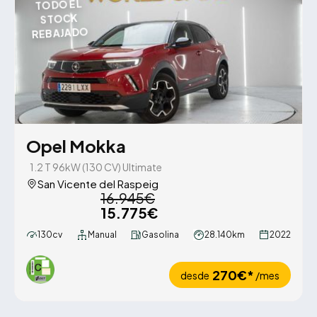
TODO EL
STOCK
REBAJADO
Opel Mokka
1.2 T 96kW (130 CV) Ultimate
San Vicente del Raspeig
16.945€
15.775€
130cv
Manual
Gasolina
28.140km
2022
270€*
desde
/mes