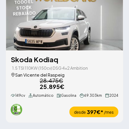
TODO EL
STOCK
REBAJADO
Skoda Kodiaq
1.5 TSI 110KW (150cv) DSG 4x2 Ambition
San Vicente del Raspeig
28.475€
25.895€
149cv
Automático
Gasolina
69.303km
2024
397€*
desde
/mes