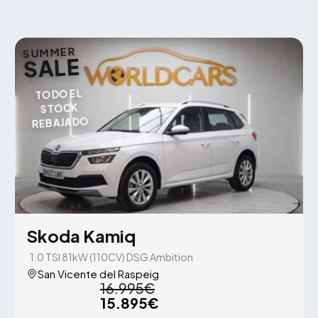
SUMMER
SALE
TODO EL
STOCK
REBAJADO
Skoda Kamiq
1.0 TSI 81kW (110CV) DSG Ambition
San Vicente del Raspeig
16.995€
15.895€