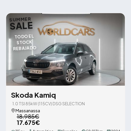
SUMMER
SALE
TODO EL
STOCK
REBAJADO
Skoda Kamiq
1.0 TSI 85kW (115CV) DSG SELECTION
Massanassa
18.985€
17.675€