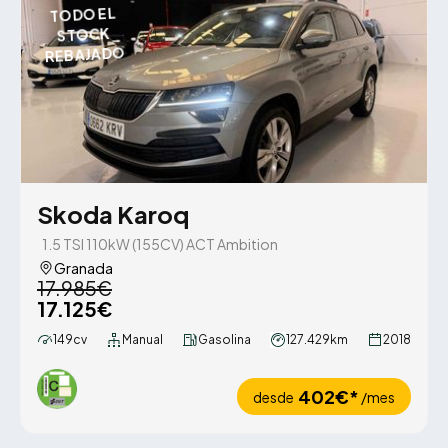
TODO EL
STOCK
REBAJADO
Skoda Karoq
1.5 TSI 110kW (155CV) ACT Ambition
Granada
17.985€
17.125€
149cv
Manual
Gasolina
127.429km
2018
402€*
desde
/mes