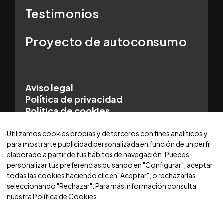
Testimonios
Proyecto de autoconsumo
Aviso legal
Política de privacidad
Política de cookies
© 2025 WORLDCARS - Con la tecnología de:
Utilizamos cookies propias y de terceros con fines analíticos y
para mostrarte publicidad personalizada en función de un perfil
elaborado a partir de tus hábitos de navegación. Puedes
personalizar tus preferencias pulsando en "Configurar", aceptar
todas las cookies haciendo clic en "Aceptar", o rechazarlas
seleccionando "Rechazar". Para más información consulta
nuestra
Política de Cookies
.