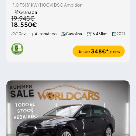
1.0 TSI 81kW (110CV) DSG Ambition
Granada
19.945€
18.550€
110cv
Automático
Gasolina
16.461km
2021
348€*
desde
/mes
SUMMER
SALE
TODO EL
STOCK
REBAJADO