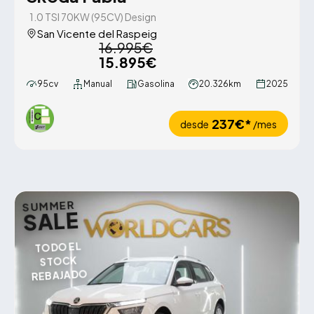
1.0 TSI 70KW (95CV) Design
San Vicente del Raspeig
16.995€
15.895€
95cv
Manual
Gasolina
20.326km
2025
237€*
desde
/mes
SUMMER
SALE
TODO EL
STOCK
REBAJADO