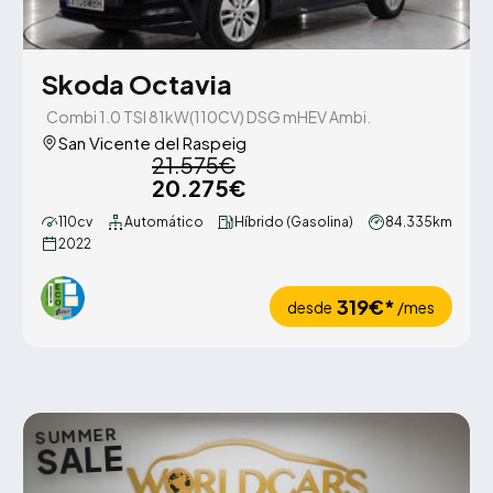
Skoda Octavia
Combi 1.0 TSI 81kW(110CV) DSG mHEV Ambi.
San Vicente del Raspeig
21.575€
20.275€
110cv
Automático
Híbrido (Gasolina)
84.335km
2022
319€*
desde
/mes
SUMMER
SALE