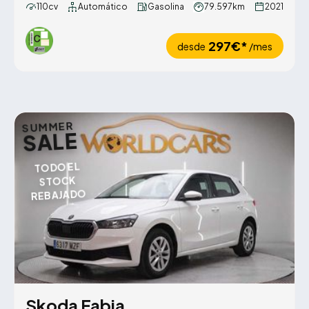
110cv
Automático
Gasolina
79.597km
2021
297€*
desde
/mes
SUMMER
SALE
TODO EL
STOCK
REBAJADO
Skoda Fabia