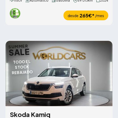
115cv
Automático
Gasolina
59.013km
2024
265€*
desde
/mes
SUMMER
SALE
TODO EL
STOCK
REBAJADO
Skoda Kamiq