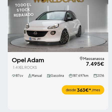
TODO EL
STOCK
REBAJADO
Opel Adam
Massanassa
7.495€
1.4 XEL ROCKS
87cv
Manual
Gasolina
187.697km
2016
363€*
desde
/mes