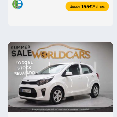
155€*
desde
/mes
SUMMER
SALE
TODO EL
STOCK
REBAJADO