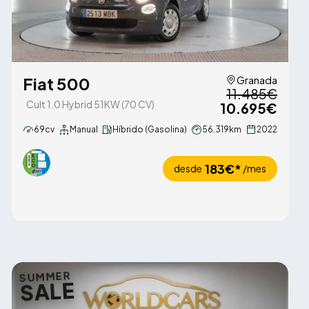
Fiat 500
Granada
11.485€
Cult 1.0 Hybrid 51KW (70 CV)
10.695€
69cv
Manual
Híbrido (Gasolina)
56.319km
2022
183€*
desde
/mes
SUMMER
SALE