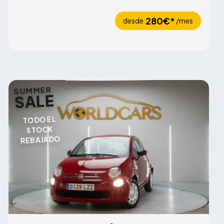
280€*
desde
/mes
SUMMER
SALE
TODO EL
STOCK
REBAJADO