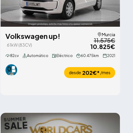
Volkswagen up!
Murcia
11.575€
61kW (83CV)
10.825€
82cv
Automático
Eléctrico
60.475km
2021
202€*
desde
/mes
SUMMER
SALE