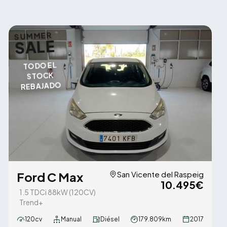
SUMMER
SALE
TODO EL
STOCK
REBAJADO
Ford C Max
San Vicente del Raspeig
10.495€
1.5 TDCi 88kW (120CV)
Trend+
120cv
Manual
Diésel
179.809km
2017