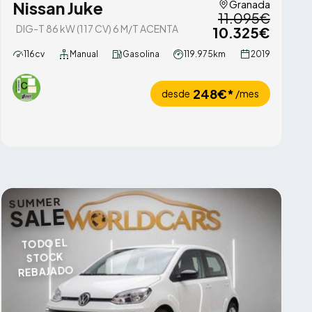
Nissan Juke
Granada
11.095€
DIG-T 86 kW (117 CV) 6 M/T ACENTA
10.325€
116cv
Manual
Gasolina
119.975km
2019
248€*
desde
/mes
SUMMER
SALE
TODO EL
STOCK
REBAJADO