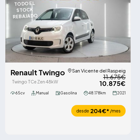
TODO EL
STOCK
REBAJADO
Renault Twingo
San Vicente del Raspeig
11.675€
Twingo TCe Zen 48kW
10.875€
65cv
Manual
Gasolina
48.178km
2021
204€*
desde
/mes