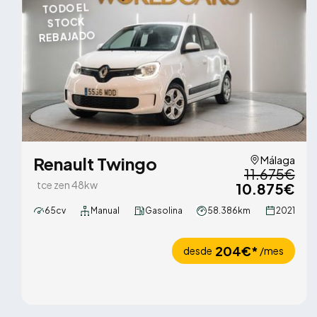
TODO EL
STOCK
REBAJADO
Renault Twingo
Málaga
11.675€
tce zen 48kw
10.875€
65cv
Manual
Gasolina
58.386km
2021
204€*
desde
/mes