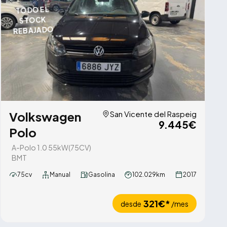
TODO EL
STOCK
REBAJADO
Volkswagen
San Vicente del Raspeig
9.445€
Polo
A-Polo 1.0 55kW(75CV)
BMT
75cv
Manual
Gasolina
102.029km
2017
321€*
desde
/mes