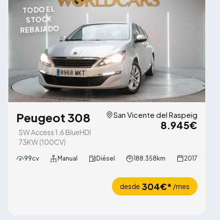
TODO EL
STOCK
REBAJADO
Peugeot 308
San Vicente del Raspeig
8.945€
SW Access 1.6 BlueHDI
73KW (100CV)
99cv
Manual
Diésel
188.358km
2017
304€*
desde
/mes