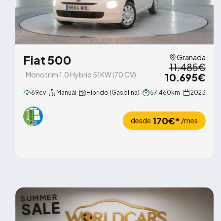
Fiat 500
Granada
11.485€
Monotrim 1.0 Hybrid 51KW (70 CV)
10.695€
69cv
Manual
Híbrido (Gasolina)
57.460km
2023
170€*
desde
/mes
SUMMER
SALE