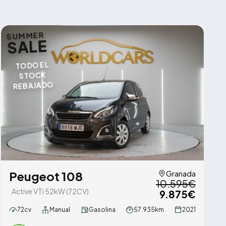
SUMMER
SALE
TODO EL
STOCK
REBAJADO
Peugeot 108
Granada
10.595€
Active VTi 52kW (72CV)
9.875€
72cv
Manual
Gasolina
57.935km
2021