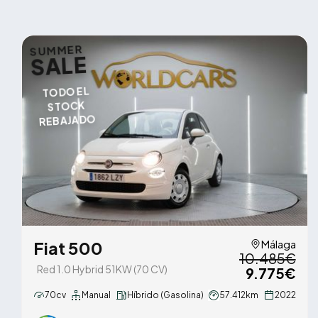
SUMMER
SALE
TODO EL
STOCK
REBAJADO
Fiat 500
Málaga
10.485€
Red 1.0 Hybrid 51KW (70 CV)
9.775€
70cv
Manual
Híbrido (Gasolina)
57.412km
2022