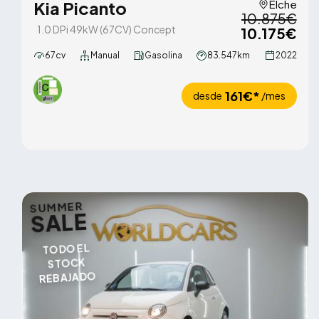
Kia Picanto
Elche
10.875€
1.0 DPi 49kW (67CV) Concept
10.175€
67cv
Manual
Gasolina
83.547km
2022
161€*
desde
/mes
SUMMER
SALE
TODO EL
STOCK
REBAJADO