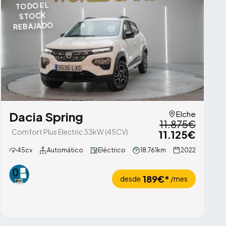
TODO EL
STOCK
REBAJADO
Dacia Spring
Elche
11.875€
Comfort Plus Electric 33kW (45CV)
11.125€
45cv
Automático
Eléctrico
18.761km
2022
189€*
desde
/mes