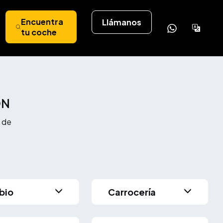
Encuentra
Llámanos
Powere
tu coche
by
Tran
ÓN
 de
bio
Carrocería