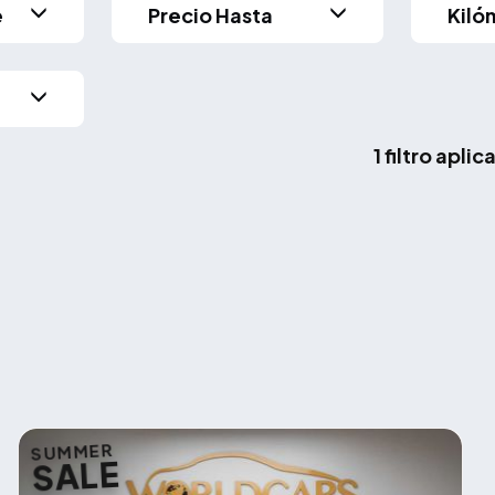
e
Precio Hasta
Kiló
1 filtro apli
SUMMER
SALE