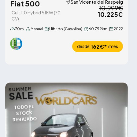
Fiat 500
San Vicente del Raspeig
10.999€
Cult 1.0 Hybrid 51KW (70
10.225€
CV)
70cv
Manual
Híbrido (Gasolina)
60.799km
2022
162€*
desde
/mes
SUMMER
SALE
TODO EL
STOCK
REBAJADO