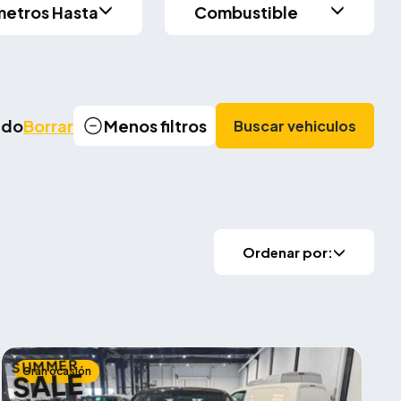
metros Hasta
Combustible
cado
Borrar
Menos filtros
Buscar vehiculos
Ordenar por:
SUMMER
Gran ocasión
SALE