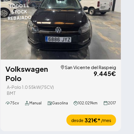
TODO EL
STOCK
REBAJADO
Volkswagen
San Vicente del Raspeig
9.445€
Polo
A-Polo 1.0 55kW(75CV)
BMT
75cv
Manual
Gasolina
102.029km
2017
321€*
desde
/mes