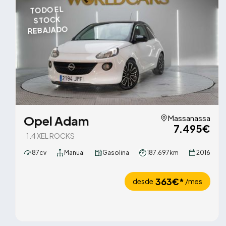
TODO EL
STOCK
REBAJADO
Opel Adam
Massanassa
7.495€
1.4 XEL ROCKS
87cv
Manual
Gasolina
187.697km
2016
363€*
desde
/mes