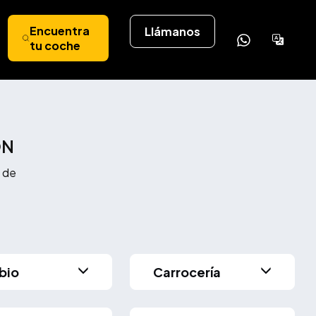
Encuentra
Llámanos
Powere
tu coche
by
Tran
ÓN
 de
bio
Carrocería