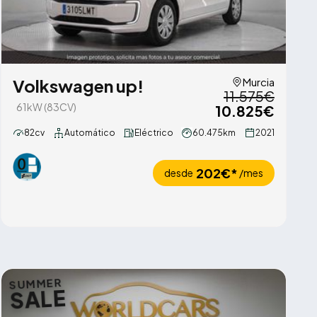
Volkswagen up!
Murcia
11.575€
61kW (83CV)
10.825€
82cv
Automático
Eléctrico
60.475km
2021
202€*
desde
/mes
SUMMER
SALE