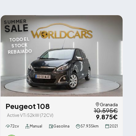
SUMMER
SALE
TODO EL
STOCK
REBAJADO
Peugeot 108
Granada
10.595€
Active VTi 52kW (72CV)
9.875€
72cv
Manual
Gasolina
57.935km
2021