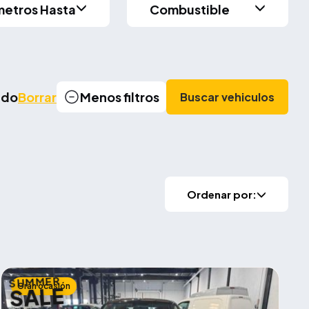
metros Hasta
Combustible
cado
Borrar
Menos filtros
Buscar vehiculos
Ordenar por:
SUMMER
Gran ocasión
SALE