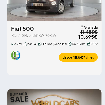
Fiat 500
Granada
11.485€
Cult 1.0 Hybrid 51KW (70 CV)
10.695€
69cv
Manual
Híbrido (Gasolina)
56.319km
2022
183€*
desde
/mes
SUMMER
SALE