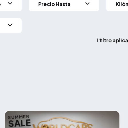
e
Precio Hasta
Kiló
1 filtro apli
SUMMER
SALE