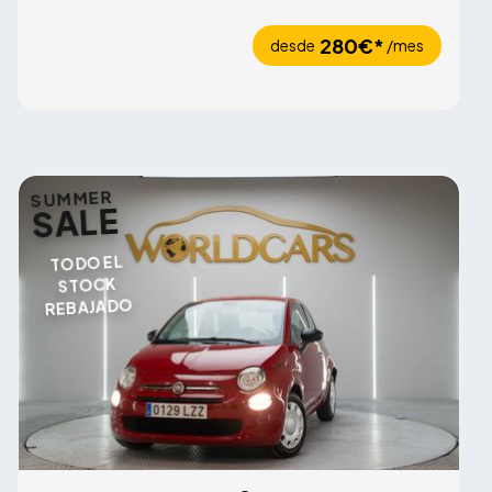
280€*
desde
/mes
SUMMER
SALE
TODO EL
STOCK
REBAJADO