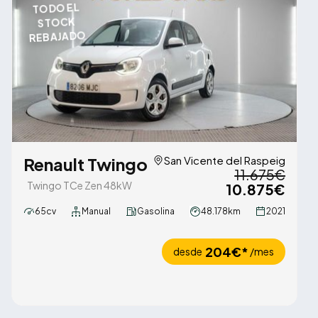
TODO EL
STOCK
REBAJADO
Renault Twingo
San Vicente del Raspeig
11.675€
Twingo TCe Zen 48kW
10.875€
65cv
Manual
Gasolina
48.178km
2021
204€*
desde
/mes