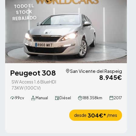
TODO EL
STOCK
REBAJADO
Peugeot 308
San Vicente del Raspeig
8.945€
SW Access 1.6 BlueHDI
73KW (100CV)
99cv
Manual
Diésel
188.358km
2017
304€*
desde
/mes