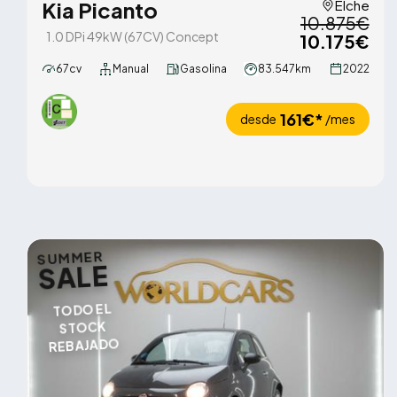
Kia Picanto
Elche
10.875€
1.0 DPi 49kW (67CV) Concept
10.175€
67cv
Manual
Gasolina
83.547km
2022
161€*
desde
/mes
SUMMER
SALE
TODO EL
STOCK
REBAJADO