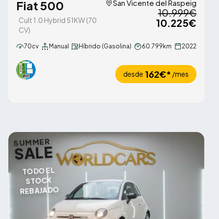
Fiat 500
San Vicente del Raspeig
10.999€
Cult 1.0 Hybrid 51KW (70
10.225€
CV)
70cv
Manual
Híbrido (Gasolina)
60.799km
2022
162€*
desde
/mes
SUMMER
SALE
TODO EL
STOCK
REBAJADO