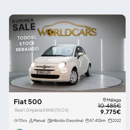
SUMMER
SALE
TODO EL
STOCK
REBAJADO
Fiat 500
Málaga
10.485€
Red 1.0 Hybrid 51KW (70 CV)
9.775€
70cv
Manual
Híbrido (Gasolina)
57.412km
2022