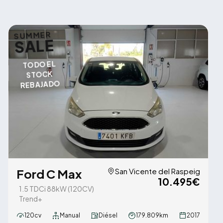
SUMMER
SALE
TODO EL
STOCK
REBAJADO
Ford C Max
San Vicente del Raspeig
10.495€
1.5 TDCi 88kW (120CV)
Trend+
120cv
Manual
Diésel
179.809km
2017