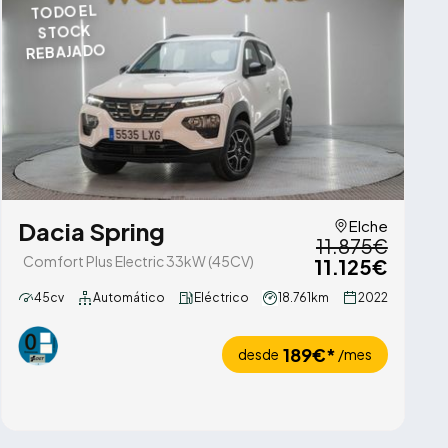
TODO EL
STOCK
REBAJADO
Dacia Spring
Elche
11.875€
Comfort Plus Electric 33kW (45CV)
11.125€
45cv
Automático
Eléctrico
18.761km
2022
189€*
desde
/mes