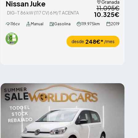
Nissan Juke
Granada
11.095€
DIG-T 86 kW (117 CV) 6 M/T ACENTA
10.325€
116cv
Manual
Gasolina
119.975km
2019
248€*
desde
/mes
SUMMER
SALE
TODO EL
STOCK
REBAJADO