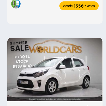
155€*
desde
/mes
SUMMER
SALE
TODO EL
STOCK
REBAJADO