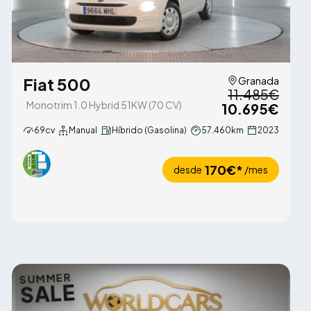
Fiat 500
Granada
11.485€
Monotrim 1.0 Hybrid 51KW (70 CV)
10.695€
69cv
Manual
Híbrido (Gasolina)
57.460km
2023
170€*
desde
/mes
SUMMER
SALE