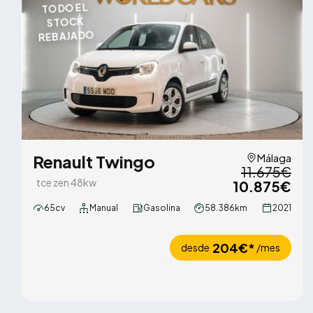
TODO EL
STOCK
REBAJADO
Renault Twingo
Málaga
11.675€
tce zen 48kw
10.875€
65cv
Manual
Gasolina
58.386km
2021
204€*
desde
/mes