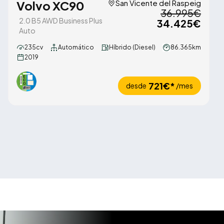
Volvo XC90
San Vicente del Raspeig
36.995€
2.0 B5 AWD Business Plus
34.425€
Auto
235cv
Automático
Híbrido (Diesel)
86.365km
2019
721€*
desde
/mes