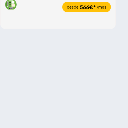
566€*
desde
/mes