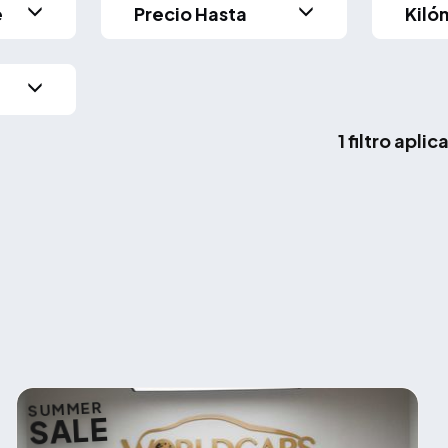
e
Precio Hasta
Kiló
1 filtro apli
SUMMER
SALE