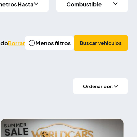
metros Hasta
Combustible
cado
Borrar
Menos filtros
Buscar vehiculos
Ordenar por:
SUMMER
SALE