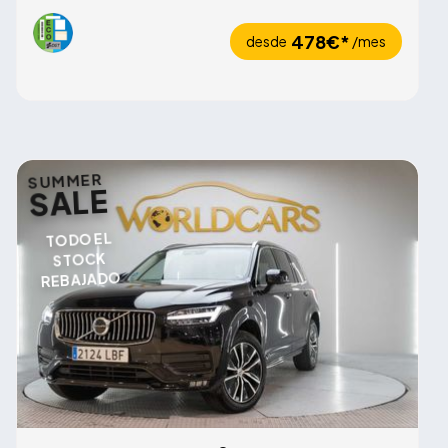
478€*
desde
/mes
SUMMER
SALE
TODO EL
STOCK
REBAJADO