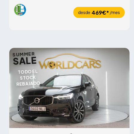
469€*
desde
/mes
SUMMER
SALE
TODO EL
STOCK
REBAJADO