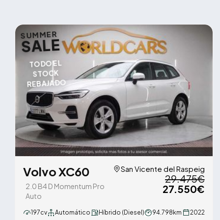
SUMMER
SALE
TODO EL
STOCK
REBAJADO
Volvo XC60
San Vicente del Raspeig
29.475€
2.0 B4 D Momentum Pro
27.550€
Auto
197cv
Automático
Híbrido (Diesel)
94.798km
2022