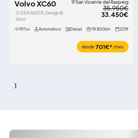
Volvo XC60
San Vicente del Raspeig
35.950€
2.0 D4 AWD R-Design B
33.450€
Auto
197cv
Automático
Diésel
78.800km
2019
701€*
desde
/mes
1