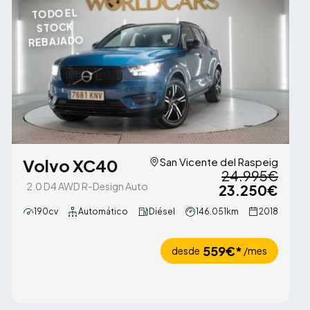
TODO EL
STOCK
REBAJADO
Volvo XC40
San Vicente del Raspeig
24.995€
2.0 D4 AWD R-Design Auto
23.250€
190cv
Automático
Diésel
146.051km
2018
559€*
desde
/mes