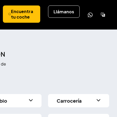
Encuentra
Llámanos
Powere
tu coche
by
Tran
ÓN
 de
bio
Carrocería