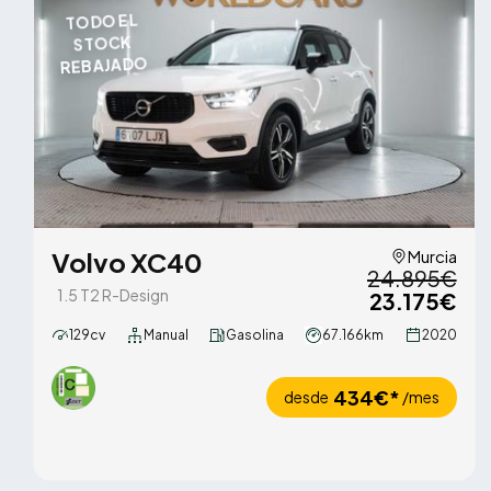
TODO EL
STOCK
REBAJADO
Volvo XC40
Murcia
24.895€
1.5 T2 R-Design
23.175€
129cv
Manual
Gasolina
67.166km
2020
434€*
desde
/mes