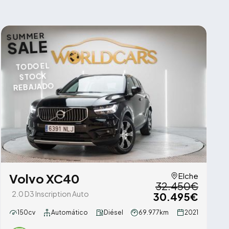
SUMMER
SALE
TODO EL
STOCK
REBAJADO
Volvo XC40
Elche
32.450€
2.0 D3 Inscription Auto
30.495€
150cv
Automático
Diésel
69.977km
2021