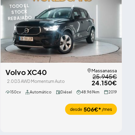
TODO EL
STOCK
REBAJADO
Volvo XC40
Massanassa
25.945€
2.0 D3 AWD Momentum Auto
24.150€
150cv
Automático
Diésel
48.969km
2019
506€*
desde
/mes