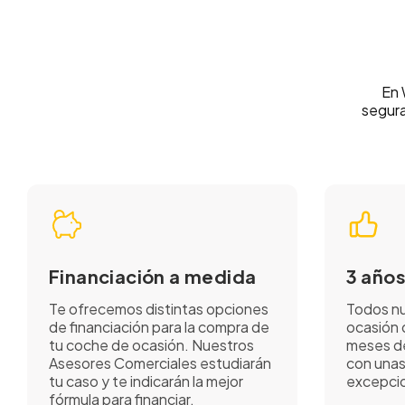
En 
segura
Financiación a medida
3 años
Te ofrecemos distintas opciones
Todos nu
de financiación para la compra de
ocasión 
tu coche de ocasión. Nuestros
meses de
Asesores Comerciales estudiarán
con unas
tu caso y te indicarán la mejor
excepcio
fórmula para financiar.