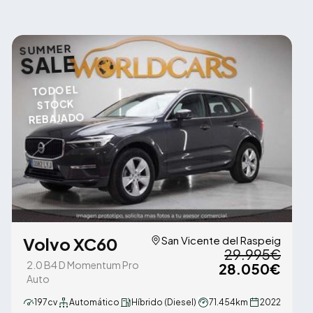
SUMMER
SALE
TODO EL
STOCK
REBAJADO
Volvo XC60
San Vicente del Raspeig
29.995€
2.0 B4 D Momentum Pro
28.050€
Auto
197cv
Automático
Híbrido (Diesel)
71.454km
2022