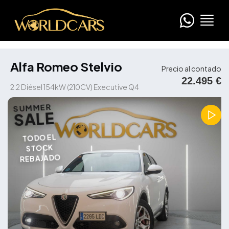
Alfa Romeo Stelvio
Precio al contado
22.495 €
2.2 Diésel 154kW (210CV) Executive Q4
SUMMER
SALE
TODO EL
STOCK
REBAJADO