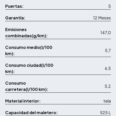
Puertas:
5
Garantía:
12 Meses
Emisiones
147,0
combinadas(g/km):
Consumo medio(l/100
5,7
km):
Consumo ciudad(l/100
6,5
km):
Consumo
5,2
carretera(l/100 km):
Material interior:
tela
Capacidad del maletero:
525 L