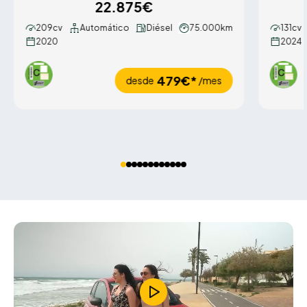
22.875€
209cv
Automático
Diésel
75.000km
131cv
2020
2024
479€*
desde
/mes