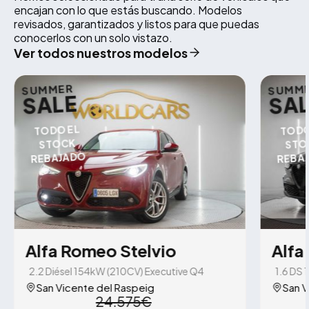
encajan con lo que estás buscando. Modelos
revisados, garantizados y listos para que puedas
conocerlos con un solo vistazo.
Ver todos nuestros modelos
SUMMER
SUMM
SALE
SA
TODO EL
TODO
STOCK
STO
REBAJADO
REBA
Alfa Romeo Stelvio
Alfa
2.2 Diésel 154kW (210CV) Executive Q4
1.6 DS
San Vicente del Raspeig
San V
24.575€