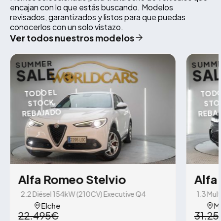
encajan con lo que estás buscando. Modelos
revisados, garantizados y listos para que puedas
conocerlos con un solo vistazo.
Ver todos nuestros modelos
SUMMER
SUMM
SALE
SA
TODO EL
TODO
STOCK
STO
REBAJADO
REBA
Alfa Romeo Stelvio
Alfa
2.2 Diésel 154kW (210CV) Executive Q4
1.3 Mul
Elche
M
22.495€
31.2