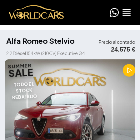
Alfa Romeo Stelvio
Precio al contado
24.575 €
2.2 Diésel 154kW (210CV) Executive Q4
SUMMER
SALE
TODO EL
STOCK
REBAJADO