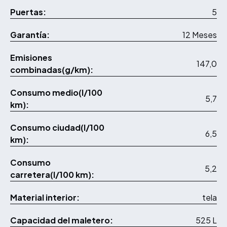
Puertas:
5
Garantía:
12 Meses
Emisiones
147,0
combinadas(g/km):
Consumo medio(l/100
5,7
km):
Consumo ciudad(l/100
6,5
km):
Consumo
5,2
carretera(l/100 km):
Material interior:
tela
Capacidad del maletero:
525 L