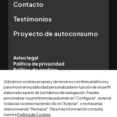
Contacto
Testimonios
Proyecto de autoconsumo
Aviso legal
Política de privacidad
Política de cookies
© 2025 WORLDCARS - Con la tecnología de:
Utilizamos cookies propias y de terceros con fines analíticos y
para mostrarte publicidad personalizada en función de un perfil
elaborado a partir de tus hábitos de navegación. Puedes
personalizar tus preferencias pulsando en "Configurar", aceptar
todas las cookies haciendo clic en "Aceptar", o rechazarlas
seleccionando "Rechazar". Para más información consulta
nuestra
Política de Cookies
.