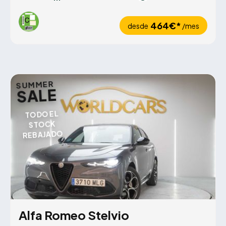
464€*
desde
/mes
SUMMER
SALE
TODO EL
STOCK
REBAJADO
Alfa Romeo Stelvio