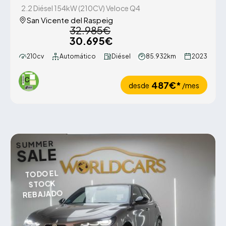
2.2 Diésel 154kW (210CV) Veloce Q4
San Vicente del Raspeig
32.985€
30.695€
210cv
Automático
Diésel
85.932km
2023
487€*
desde
/mes
SUMMER
SALE
TODO EL
STOCK
REBAJADO