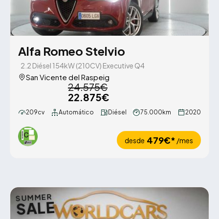
Alfa Romeo Stelvio
2.2 Diésel 154kW (210CV) Executive Q4
San Vicente del Raspeig
24.575€
22.875€
209cv
Automático
Diésel
75.000km
2020
479€*
desde
/mes
SUMMER
SALE