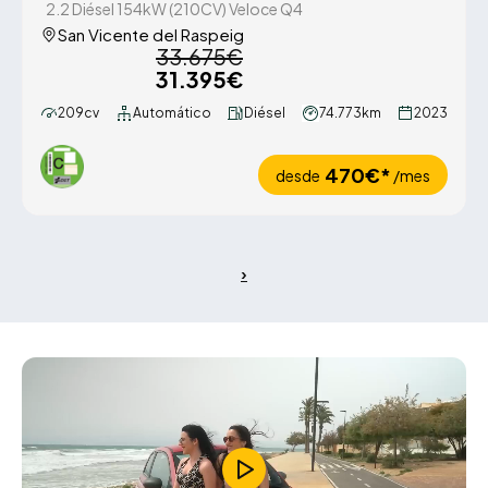
2.2 Diésel 154kW (210CV) Veloce Q4
San Vicente del Raspeig
33.675€
31.395€
209cv
Automático
Diésel
74.773km
2023
470€*
desde
/mes