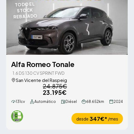
TODO EL
STOCK
REBAJADO
Alfa Romeo Tonale
1.6 DS 130 CV SPRINT FWD
San Vicente del Raspeig
24.875€
23.195€
131cv
Automático
Diésel
68.652km
2024
347€*
desde
/mes