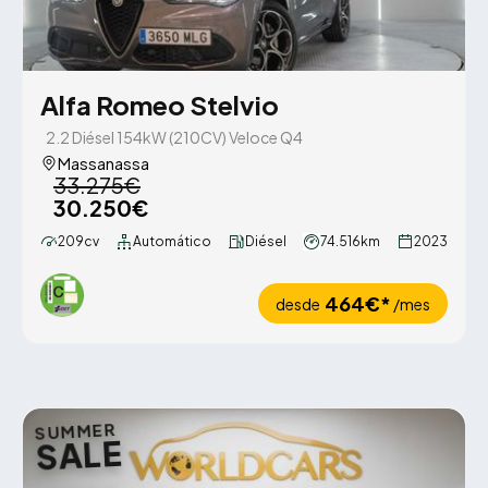
Alfa Romeo Stelvio
2.2 Diésel 154kW (210CV) Veloce Q4
Massanassa
33.275€
30.250€
209cv
Automático
Diésel
74.516km
2023
464€*
desde
/mes
SUMMER
SALE