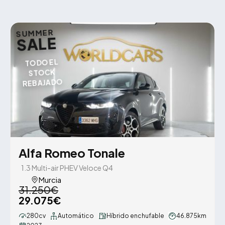
SUMMER
SALE
TODO EL
STOCK
REBAJADO
Alfa Romeo Tonale
1.3 Multi-air PHEV Veloce Q4
Murcia
31.250€
29.075€
280cv
Automático
Híbrido enchufable
46.875km