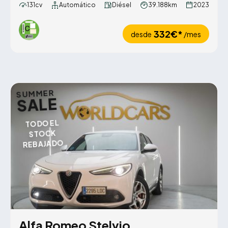
131cv
Automático
Diésel
39.188km
2023
332€*
desde
/mes
SUMMER
SALE
TODO EL
STOCK
REBAJADO
Alfa Romeo Stelvio