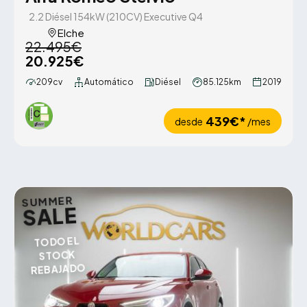
2.2 Diésel 154kW (210CV) Executive Q4
Elche
22.495€
20.925€
209cv
Automático
Diésel
85.125km
2019
439€*
desde
/mes
SUMMER
SALE
TODO EL
STOCK
REBAJADO