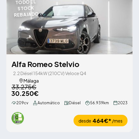
TODO EL
STOCK
REBAJADO
Alfa Romeo Stelvio
2.2 Diésel 154kW (210CV) Veloce Q4
Málaga
33.275€
30.250€
209cv
Automático
Diésel
56.939km
2023
464€*
desde
/mes