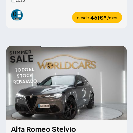
2023
461€*
desde
/mes
SUMMER
SALE
TODO EL
STOCK
REBAJADO
Alfa Romeo Stelvio