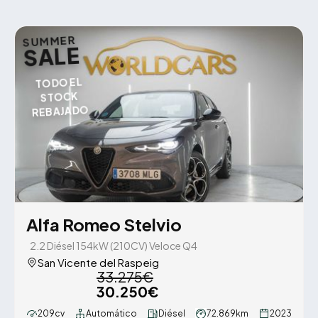
SUMMER
SALE
TODO EL
STOCK
REBAJADO
Alfa Romeo Stelvio
2.2 Diésel 154kW (210CV) Veloce Q4
San Vicente del Raspeig
33.275€
30.250€
209cv
Automático
Diésel
72.869km
2023