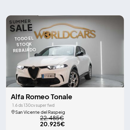
SUMMER
SALE
TODO EL
STOCK
REBAJADO
Alfa Romeo Tonale
1.6 ds 130cv super fwd
San Vicente del Raspeig
22.485€
20.925€