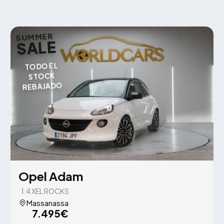
SUMMER
SALE
TODO EL
STOCK
REBAJADO
Opel Adam
1.4 XEL ROCKS
Massanassa
7.495€