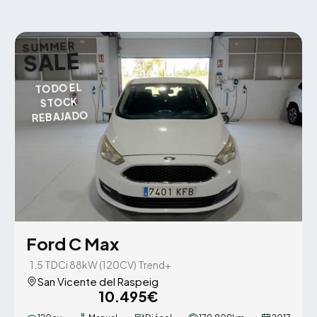
SUMMER
SALE
TODO EL
STOCK
REBAJADO
Ford C Max
1.5 TDCi 88kW (120CV) Trend+
San Vicente del Raspeig
10.495€