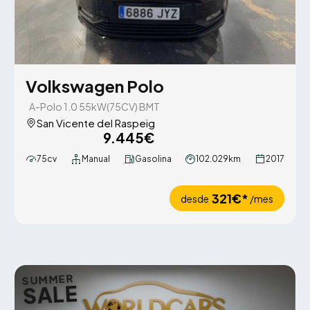
Volkswagen Polo
A-Polo 1.0 55kW(75CV) BMT
San Vicente del Raspeig
9.445€
75cv
Manual
Gasolina
102.029km
2017
321€*
desde
/mes
SUMMER
SALE