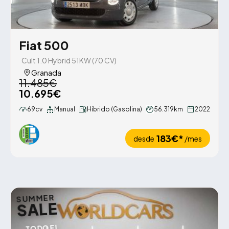
Fiat 500
Cult 1.0 Hybrid 51KW (70 CV)
Granada
11.485€
10.695€
69cv
Manual
Híbrido (Gasolina)
56.319km
2022
183€*
desde
/mes
SUMMER
SALE
TODO EL