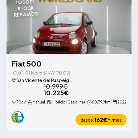
TODO EL
STOCK
REBAJADO
Fiat 500
Cult 1.0 Hybrid 51KW (70 CV)
San Vicente del Raspeig
10.999€
10.225€
70cv
Manual
Híbrido (Gasolina)
60.799km
2022
162€*
desde
/mes