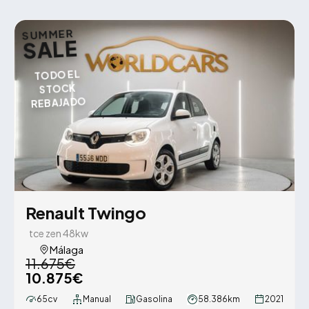
SUMMER
SALE
TODO EL
STOCK
REBAJADO
Renault Twingo
tce zen 48kw
Málaga
11.675€
10.875€
65cv
Manual
Gasolina
58.386km
2021