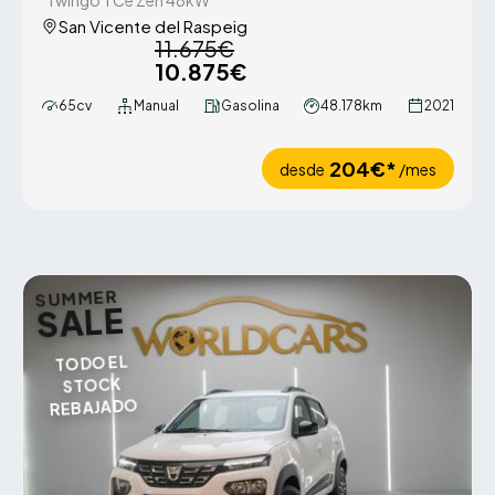
Twingo TCe Zen 48kW
San Vicente del Raspeig
11.675€
10.875€
65cv
Manual
Gasolina
48.178km
2021
204€*
desde
/mes
SUMMER
SALE
TODO EL
STOCK
REBAJADO