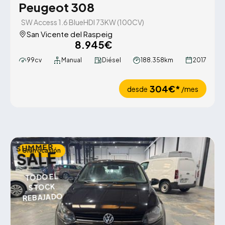
Peugeot 308
SW Access 1.6 BlueHDI 73KW (100CV)
San Vicente del Raspeig
8.945€
99cv
Manual
Diésel
188.358km
2017
304€*
desde
/mes
SUMMER
Gran ocasión
SALE
TODO EL
STOCK
REBAJADO