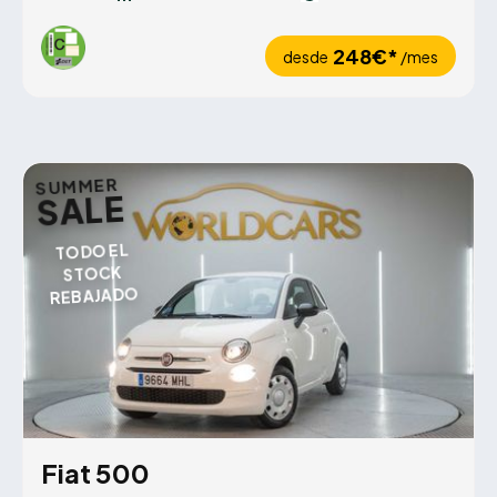
248€*
desde
/mes
SUMMER
SALE
TODO EL
STOCK
REBAJADO
Fiat 500