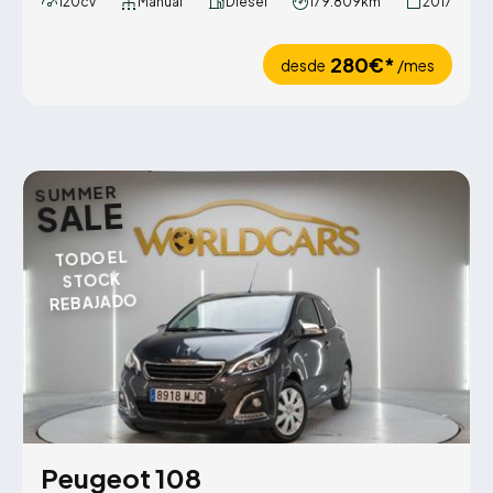
120cv
Manual
Diésel
179.809km
2017
280€*
desde
/mes
SUMMER
SALE
TODO EL
STOCK
REBAJADO
Peugeot 108