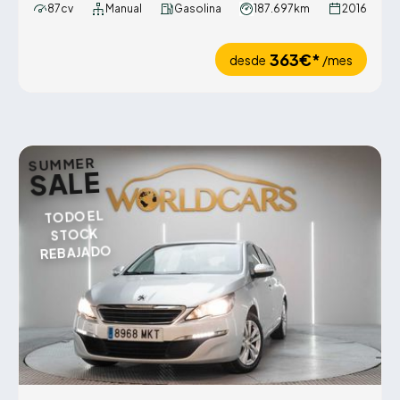
87cv
Manual
Gasolina
187.697km
2016
363€*
desde
/mes
SUMMER
SALE
TODO EL
STOCK
REBAJADO