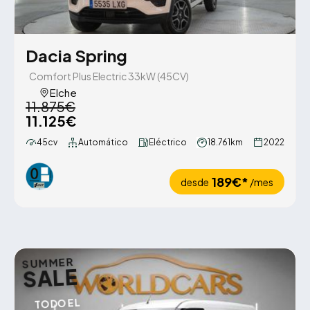
Dacia Spring
Comfort Plus Electric 33kW (45CV)
Elche
11.875€
11.125€
45cv
Automático
Eléctrico
18.761km
2022
189€*
desde
/mes
SUMMER
SALE
TODO EL