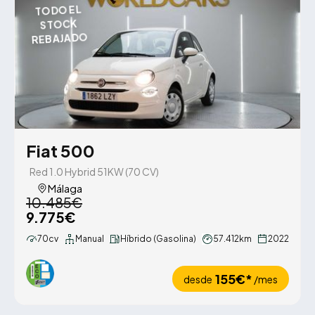
TODO EL
STOCK
REBAJADO
Fiat 500
Red 1.0 Hybrid 51KW (70 CV)
Málaga
10.485€
9.775€
70cv
Manual
Híbrido (Gasolina)
57.412km
2022
155€*
desde
/mes