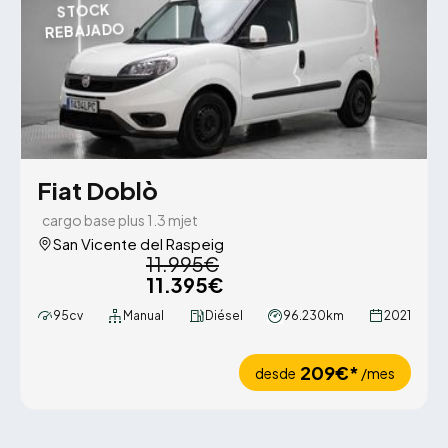
STOCK
REBAJADO
Fiat Doblò
cargo base plus 1.3 mjet
San Vicente del Raspeig
11.995€
11.395€
95cv
Manual
Diésel
96.230km
2021
209€*
desde
/mes