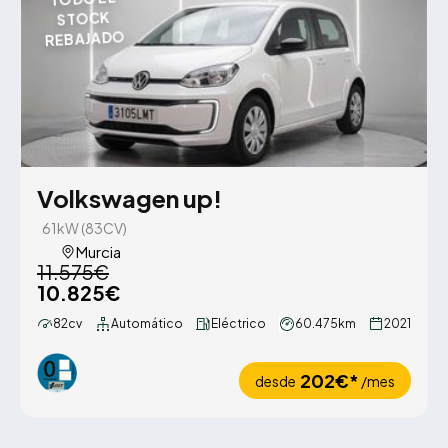
STOCK
REBAJADO
Volkswagen up!
61kW (83CV)
Murcia
11.575€
10.825€
82cv
Automático
Eléctrico
60.475km
2021
202€*
desde
/mes