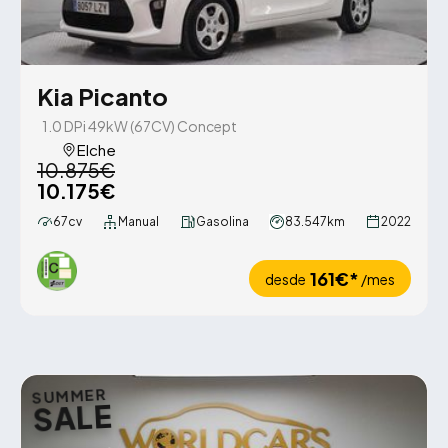
Kia Picanto
1.0 DPi 49kW (67CV) Concept
Elche
10.875€
10.175€
67cv
Manual
Gasolina
83.547km
2022
161€*
desde
/mes
SUMMER
SALE