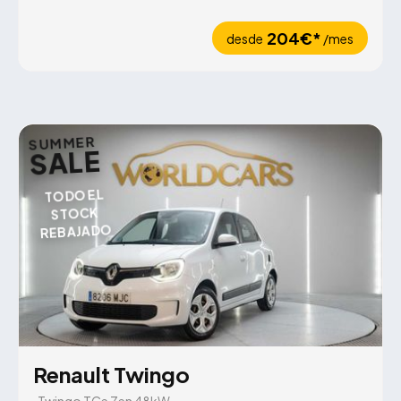
204€*
desde
/mes
SUMMER
SALE
TODO EL
STOCK
REBAJADO
Renault Twingo