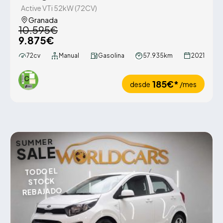
Active VTi 52kW (72CV)
Granada
10.595€
9.875€
72cv
Manual
Gasolina
57.935km
2021
185€*
desde
/mes
SUMMER
SALE
TODO EL
STOCK
REBAJADO