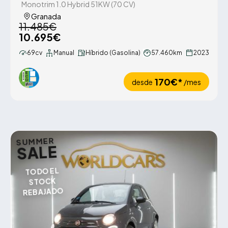
Monotrim 1.0 Hybrid 51KW (70 CV)
Granada
11.485€
10.695€
69cv
Manual
Híbrido (Gasolina)
57.460km
2023
170€*
desde
/mes
SUMMER
SALE
TODO EL
STOCK
REBAJADO