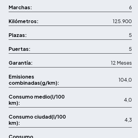
Marchas:
6
Kilómetros:
125.900
Plazas:
5
Puertas:
5
Garantía:
12 Meses
Emisiones
104,0
combinadas(g/km):
Consumo medio(l/100
4,0
km):
Consumo ciudad(l/100
4,3
km):
Consumo