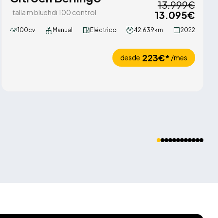
13.999€
talla m bluehdi 100 control
13.095€
100cv
Manual
Eléctrico
42.639km
2022
223€*
desde
/mes