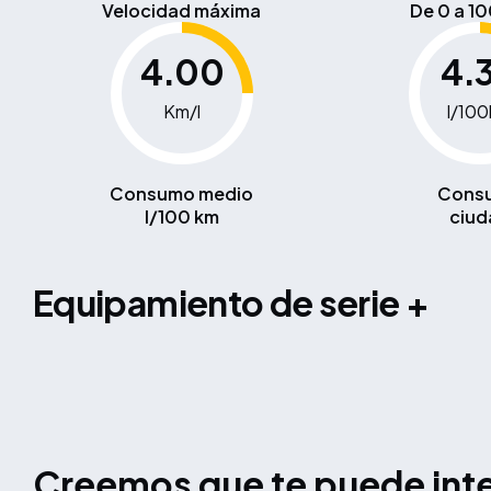
Velocidad máxima
De 0 a 1
4.00
4.
Km/l
l/10
Consumo medio
Cons
l/100 km
ciud
equipamiento de serie +
Creemos que te puede int