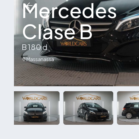
Mercedes
Clase B
B 180 d
Massanassa