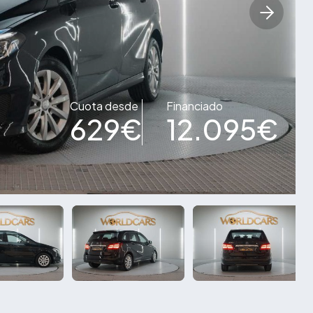
Cuota desde
Financiado
629€
12.095€