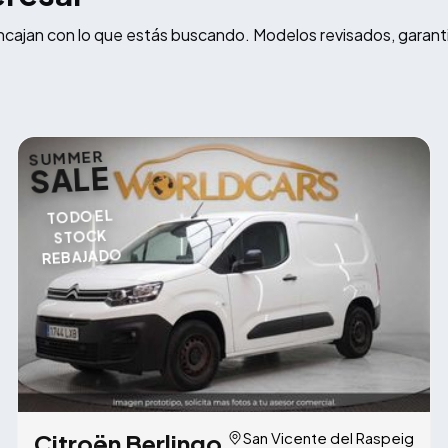
ncajan con lo que estás buscando. Modelos revisados, garant
SUMMER
SALE
TODO EL
STOCK
REBAJADO
Citroën Berlingo
San Vicente del Raspeig