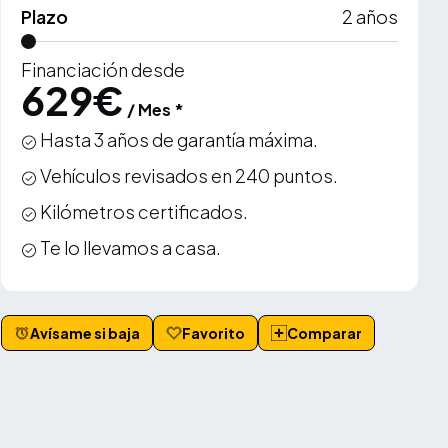
Plazo
2
años
Financiación desde
629
€
/ Mes *
Hasta 3 años de garantía máxima.
Vehículos revisados en 240 puntos.
Kilómetros certificados.
Te lo llevamos a casa.
Avísame si baja
Favorito
Comparar
VER MÁS +