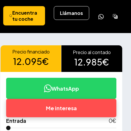
Encuentra
Llámanos
Powere
tu coche
by
Tran
Precio financiado
Precio al contado
12.095€
12.985€
WhatsApp
Me interesa
Entrada
0
€