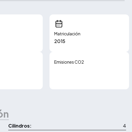
Matriculación
2015
Emisiones CO2
104.00 g/km
ón
Cilindros:
4