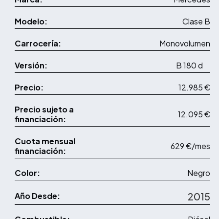
Modelo:
Clase B
Carrocería:
Monovolumen
Versión:
B 180 d
Precio:
12.985 €
Precio sujeto a
12.095 €
financiación:
Cuota mensual
629 €/mes
financiación:
Color:
Negro
2015
Año Desde: