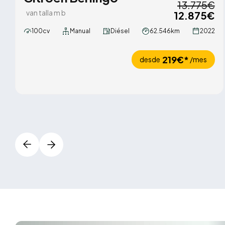
13.775€
van talla m b
12.875€
100cv
Manual
Diésel
62.546km
2022
219€*
desde
/mes