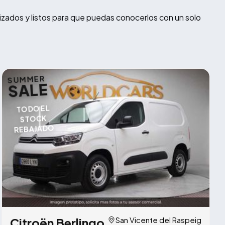
izados y listos para que puedas conocerlos con un solo
SUMMER
SALE
TODO EL
STOCK
REBAJADO
Citroën Berlingo
San Vicente del Raspeig