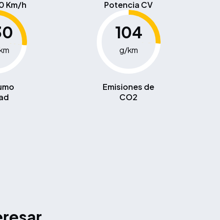
00 Km/h
Potencia CV
30
104
0km
g/km
umo
Emisiones de
ad
CO2
eresar