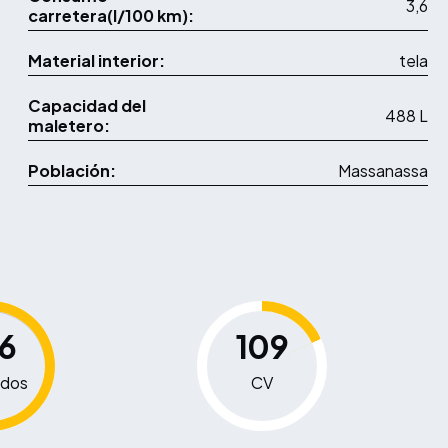
3,6
carretera(l/100 km):
Material interior:
tela
Capacidad del
488 L
maletero:
Población:
Massanassa
.6
109
dos
CV