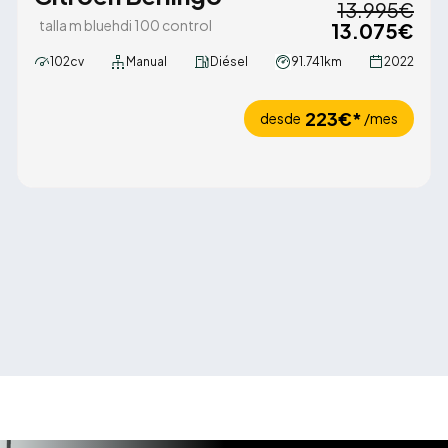
13.995€
talla m bluehdi 100 control
13.075€
102cv
Manual
Diésel
91.741km
2022
223€*
desde
/mes