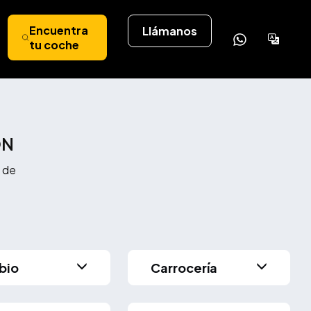
Encuentra
Llámanos
Powere
tu coche
by
Tran
ÓN
 de
bio
Carrocería