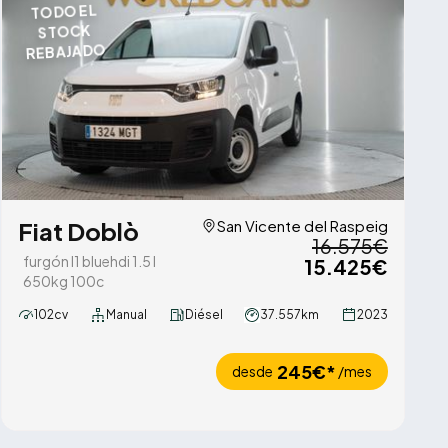
TODO EL
STOCK
REBAJADO
Fiat Doblò
San Vicente del Raspeig
16.575€
furgón l1 bluehdi 1.5 l
15.425€
650kg 100c
102cv
Manual
Diésel
37.557km
2023
245€*
desde
/mes