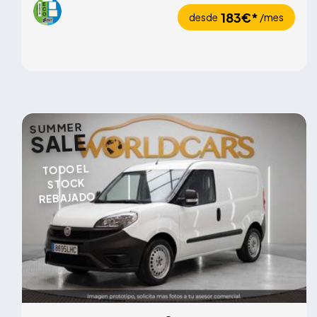
183€*
desde
/mes
SUMMER
SALE
TODO EL
STOCK
REBAJADO