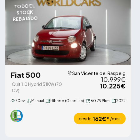
TODO EL
STOCK
REBAJADO
Fiat 500
San Vicente del Raspeig
10.999€
Cult 1.0 Hybrid 51KW (70
10.225€
CV)
70cv
Manual
Híbrido (Gasolina)
60.799km
2022
162€*
desde
/mes