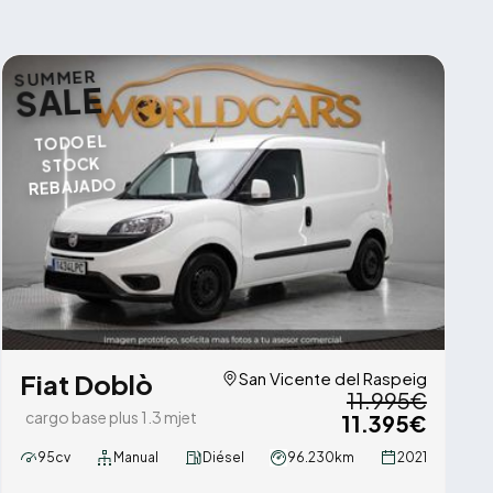
SUMMER
SALE
TODO EL
STOCK
REBAJADO
Fiat Doblò
San Vicente del Raspeig
11.995€
cargo base plus 1.3 mjet
11.395€
95cv
Manual
Diésel
96.230km
2021