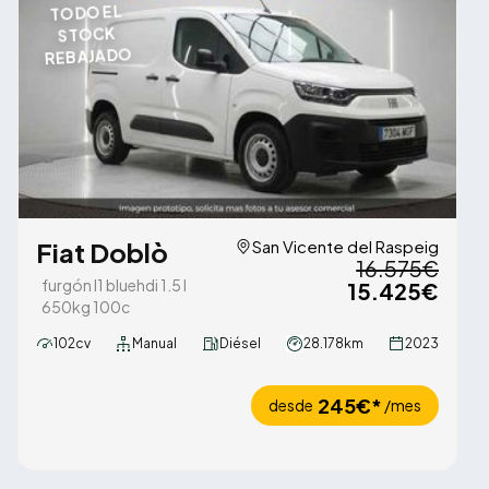
TODO EL
STOCK
REBAJADO
Fiat Doblò
San Vicente del Raspeig
16.575€
furgón l1 bluehdi 1.5 l
15.425€
650kg 100c
102cv
Manual
Diésel
28.178km
2023
245€*
desde
/mes