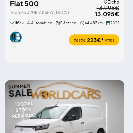
Fiat 500
Elche
13.995€
Icon Hb 320km 85kW (118CV)
13.095€
118cv
Automático
Eléctrico
44.483km
2022
223€*
desde
/mes
SUMMER
SALE
TODO EL
STOCK
REBAJADO