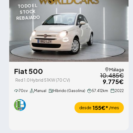
TODO EL
STOCK
REBAJADO
Fiat 500
Málaga
10.485€
Red 1.0 Hybrid 51KW (70 CV)
9.775€
70cv
Manual
Híbrido (Gasolina)
57.412km
2022
155€*
desde
/mes