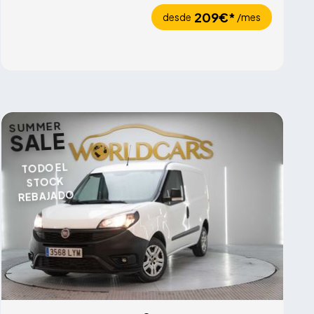
209€*
desde
/mes
SUMMER
SALE
TODO EL
STOCK
REBAJADO