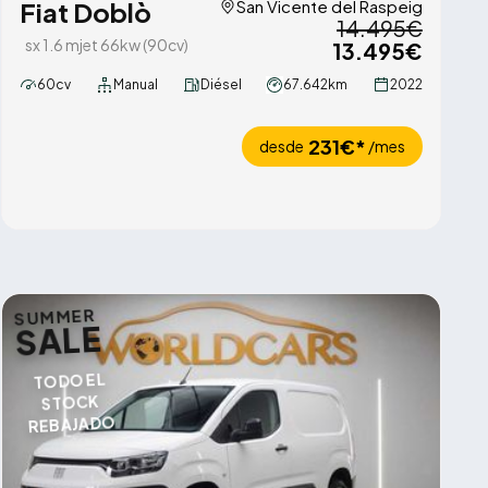
Fiat Doblò
San Vicente del Raspeig
14.495€
sx 1.6 mjet 66kw (90cv)
13.495€
60cv
Manual
Diésel
67.642km
2022
231€*
desde
/mes
SUMMER
SALE
TODO EL
STOCK
REBAJADO