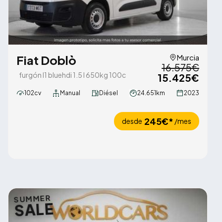
Fiat Doblò
Murcia
16.575€
furgón l1 bluehdi 1.5 l 650kg 100c
15.425€
102cv
Manual
Diésel
24.651km
2023
245€*
desde
/mes
SUMMER
SALE