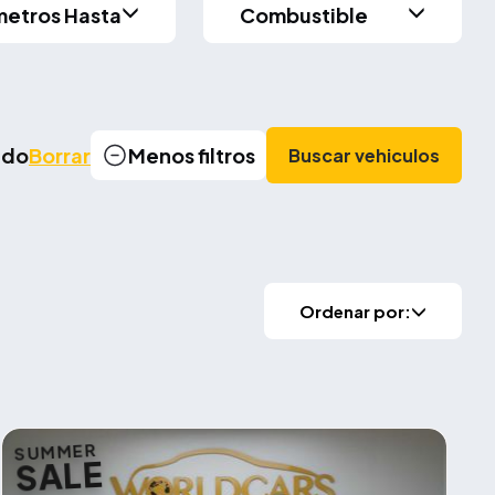
metros Hasta
Combustible
cado
Borrar
Menos filtros
Buscar vehiculos
Ordenar por:
SUMMER
SALE