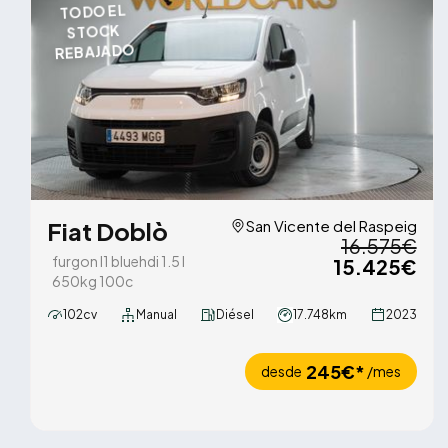
TODO EL
STOCK
REBAJADO
Fiat Doblò
San Vicente del Raspeig
16.575€
furgon l1 bluehdi 1.5 l
15.425€
650kg 100c
102cv
Manual
Diésel
17.748km
2023
245€*
desde
/mes