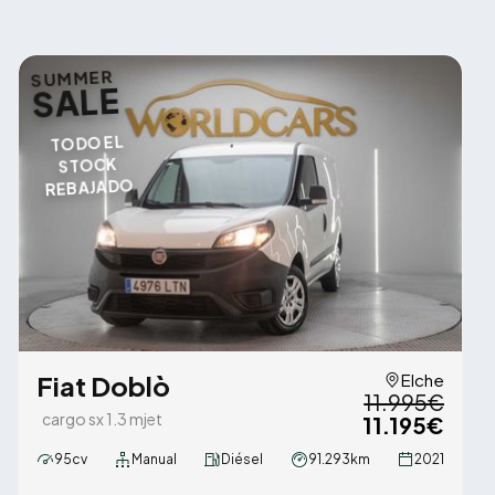
SUMMER
SALE
TODO EL
STOCK
REBAJADO
Fiat Doblò
Elche
11.995€
cargo sx 1.3 mjet
11.195€
95cv
Manual
Diésel
91.293km
2021