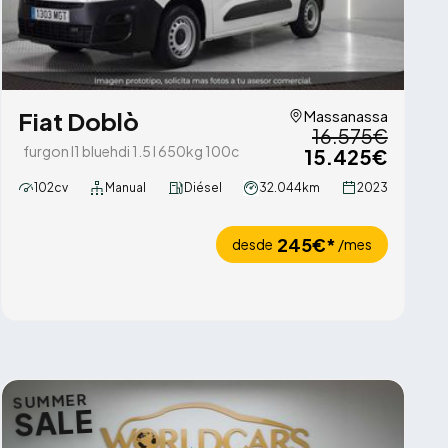
Fiat Doblò
Massanassa
16.575€
furgon l1 bluehdi 1.5 l 650kg 100c
15.425€
102cv
Manual
Diésel
32.044km
2023
245€*
desde
/mes
SUMMER
SALE