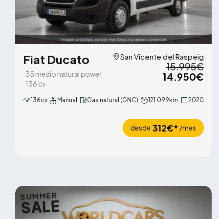
Fiat Ducato
San Vicente del Raspeig
15.995€
35 medio natural power
14.950€
136 cv
136cv
Manual
Gas natural (GNC)
121.099km
2020
312€*
desde
/mes
SUMMER
SALE