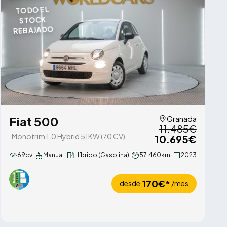
TODO EL
STOCK
REBAJADO
Fiat 500
Granada
11.485€
Monotrim 1.0 Hybrid 51KW (70 CV)
10.695€
69cv
Manual
Híbrido (Gasolina)
57.460km
2023
170€*
desde
/mes