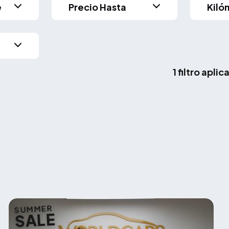
e
Precio Hasta
Kiló
1 filtro apli
SUMMER
SALE