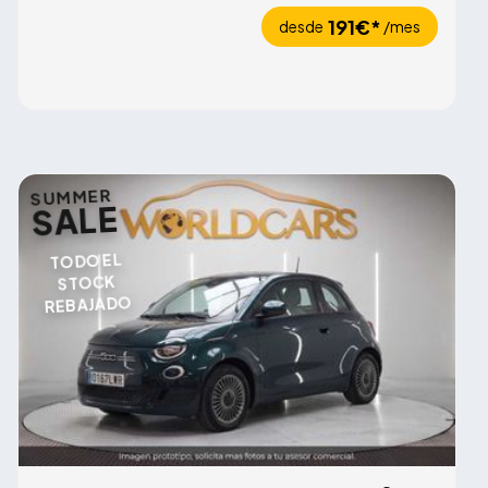
191€*
desde
/mes
SUMMER
SALE
TODO EL
STOCK
REBAJADO