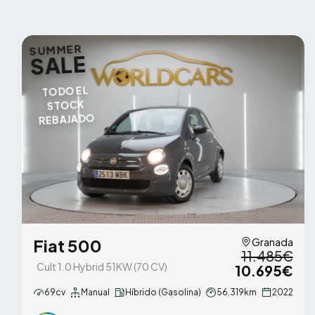
SUMMER
SALE
TODO EL
STOCK
REBAJADO
Fiat 500
Granada
11.485€
Cult 1.0 Hybrid 51KW (70 CV)
10.695€
69cv
Manual
Híbrido (Gasolina)
56.319km
2022