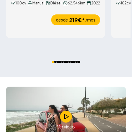
100cv
Manual
Diésel
62.546km
2022
102cv
219€*
desde
/mes
Ver vídeo