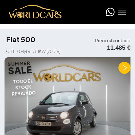
Fiat 500
Precio al contado
11.485 €
Cult 1.0 Hybrid 51KW (70 CV)
SUMMER
SALE
TODO EL
STOCK
REBAJADO