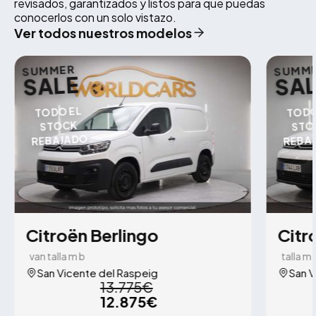
revisados, garantizados y listos para que puedas
conocerlos con un solo vistazo.
Ver todos nuestros modelos
SUMMER
SUMM
SALE
SA
TODO EL
TODO
STOCK
STO
REBAJADO
REBA
Citroën Berlingo
Citr
van talla m b
talla m
San Vicente del Raspeig
San V
13.775€
12.875€