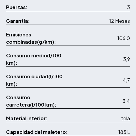
Puertas:
3
Garantía:
12 Meses
Emisiones
106,0
combinadas(g/km):
Consumo medio(l/100
3,9
km):
Consumo ciudad(l/100
4,7
km):
Consumo
3,4
carretera(l/100 km):
Material interior:
tela
Capacidad del maletero:
185 L