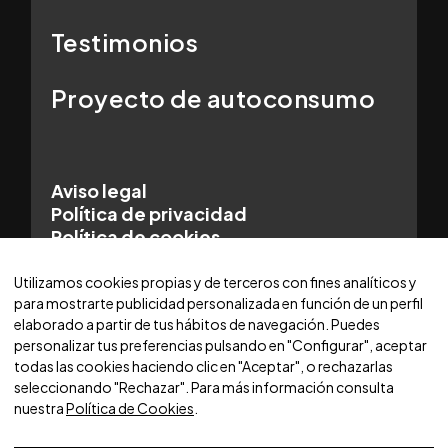
Testimonios
Proyecto de autoconsumo
Aviso legal
Política de privacidad
Política de cookies
© 2025 WORLDCARS - Con la tecnología de:
Utilizamos cookies propias y de terceros con fines analíticos y
para mostrarte publicidad personalizada en función de un perfil
elaborado a partir de tus hábitos de navegación. Puedes
personalizar tus preferencias pulsando en "Configurar", aceptar
todas las cookies haciendo clic en "Aceptar", o rechazarlas
seleccionando "Rechazar". Para más información consulta
nuestra
Política de Cookies
.