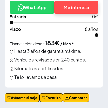
WhatsApp
Me interesa
Entrada
0
€
Plazo
8
años
183
€
Financiación desde
/ Mes *
Hasta 3 años de garantía máxima.
Vehículos revisados en 240 puntos.
Kilómetros certificados.
Te lo llevamos a casa.
Avísame si baja
Favorito
Comparar