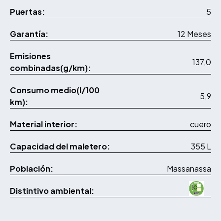
Puertas:
5
Garantía:
12 Meses
Emisiones
137,0
combinadas(g/km):
Consumo medio(l/100
5,9
km):
Material interior:
cuero
Capacidad del maletero:
355 L
Población:
Massanassa
Distintivo ambiental: