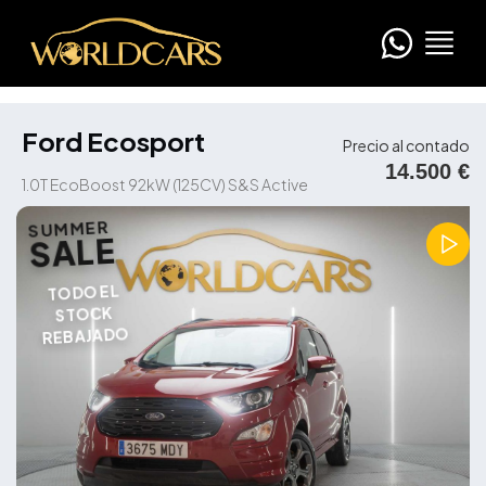
Ford Ecosport
Precio al contado
14.500 €
1.0T EcoBoost 92kW (125CV) S&S Active
SUMMER
SALE
TODO EL
STOCK
REBAJADO