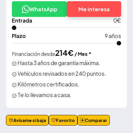
WhatsApp
Me interesa
Entrada
0
€
Plazo
9
años
214
€
Financiación desde
/ Mes *
Hasta 3 años de garantía máxima.
Vehículos revisados en 240 puntos.
Kilómetros certificados.
Te lo llevamos a casa.
Avísame si baja
Favorito
Comparar