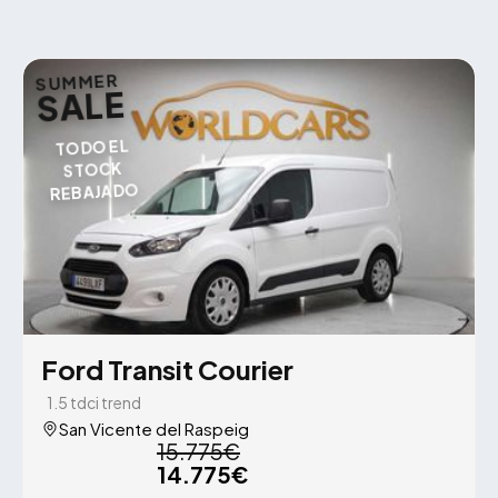
SUMMER
SALE
TODO EL
STOCK
REBAJADO
Ford Transit Courier
1.5 tdci trend
San Vicente del Raspeig
15.775€
14.775€