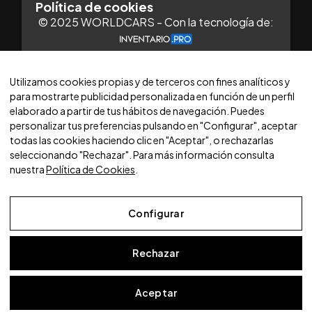
Política de cookies
© 2025 WORLDCARS - Con la tecnología de:
Utilizamos cookies propias y de terceros con fines analíticos y
para mostrarte publicidad personalizada en función de un perfil
elaborado a partir de tus hábitos de navegación. Puedes
personalizar tus preferencias pulsando en "Configurar", aceptar
todas las cookies haciendo clic en "Aceptar", o rechazarlas
seleccionando "Rechazar". Para más información consulta
Aviso Legal
nuestra
Política de Cookies
.
Política de Privacidad
Política de Cookies
Configurar
Configurar
Rechazar
Aceptar