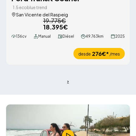
1.5 ecoblue trend
San Vicente del Raspeig
19.775€
18.395€
136cv
Manual
Diésel
49.763km
2025
276€*
desde
/mes