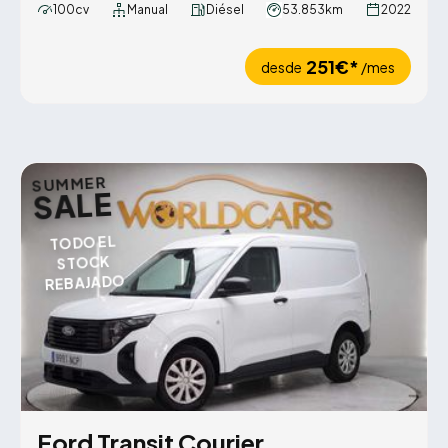
100cv
Manual
Diésel
53.853km
2022
251€*
desde
/mes
SUMMER
SALE
TODO EL
STOCK
REBAJADO
Ford Transit Courier