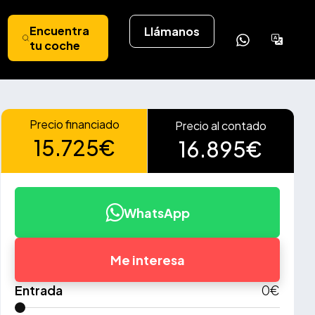
Encuentra
Llámanos
Powere
tu coche
by
Tran
Precio financiado
Precio al contado
15.725€
16.895€
WhatsApp
Me interesa
Entrada
0
€