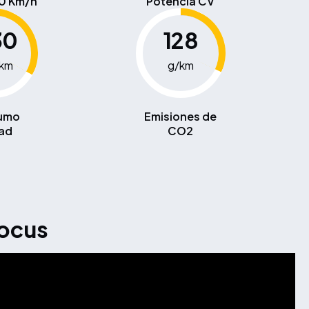
00 Km/h
Potencia CV
30
128
0km
g/km
umo
Emisiones de
ad
CO2
Focus