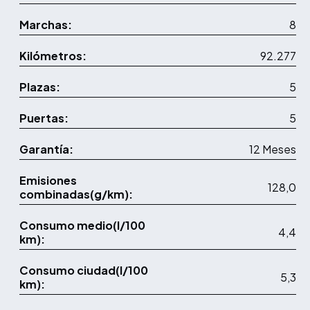
Marchas:
8
Kilómetros:
92.277
Plazas:
5
Puertas:
5
Garantía:
12 Meses
Emisiones
128,0
combinadas(g/km):
Consumo medio(l/100
4,4
km):
Consumo ciudad(l/100
5,3
km):