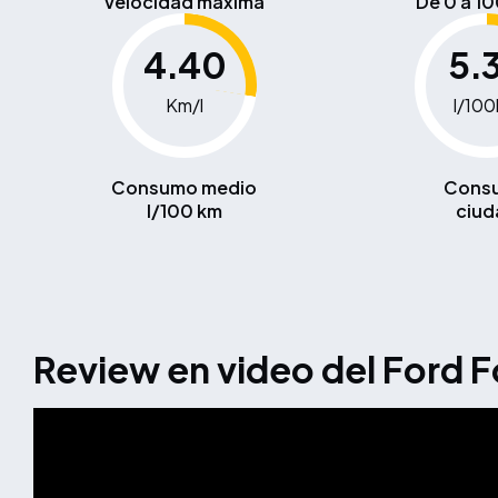
Velocidad máxima
De 0 a 1
4.40
5.
Km/l
l/10
Consumo medio
Cons
l/100 km
ciud
Review en video del Ford 