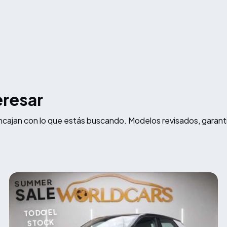
eresar
ncajan con lo que estás buscando. Modelos revisados, garant
SUMMER
SALE
TODO EL
STOCK