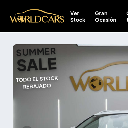
Ver
Gran
Stock
Ocasión
SUMMER
SALE
TODO EL STOCK
REBAJADO