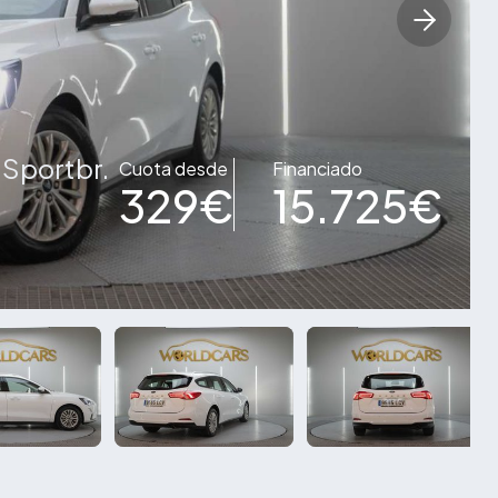
 Sportbr.
Cuota desde
Financiado
329€
15.725€