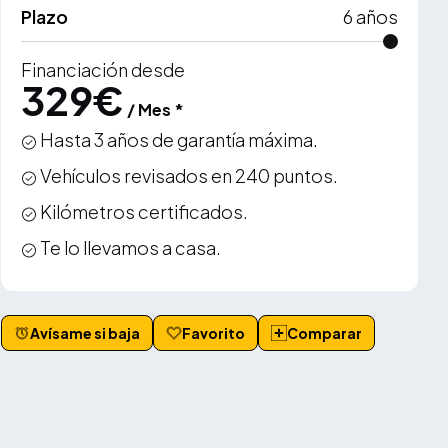
Plazo
6
años
Financiación desde
329
€
/ Mes *
Hasta 3 años de garantía máxima.
Vehículos revisados en 240 puntos.
Kilómetros certificados.
Te lo llevamos a casa.
Avísame si baja
Favorito
Comparar
VER MÁS +