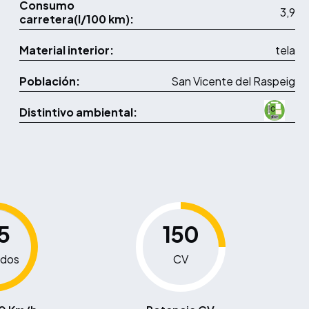
Consumo
3,9
carretera(l/100 km):
Material interior:
tela
Población:
San Vicente del Raspeig
Distintivo ambiental:
5
150
dos
CV