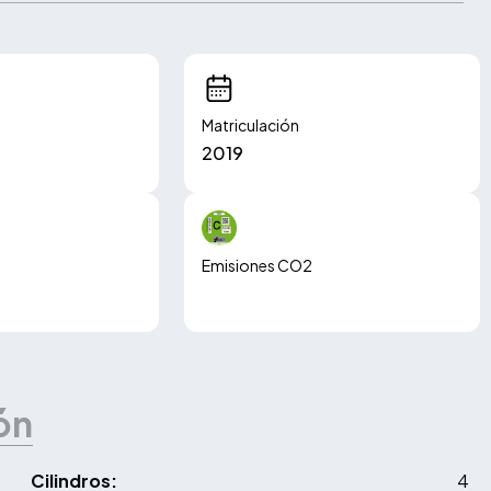
Matriculación
2019
Emisiones CO2
128.00 g/km
ón
Cilindros:
4