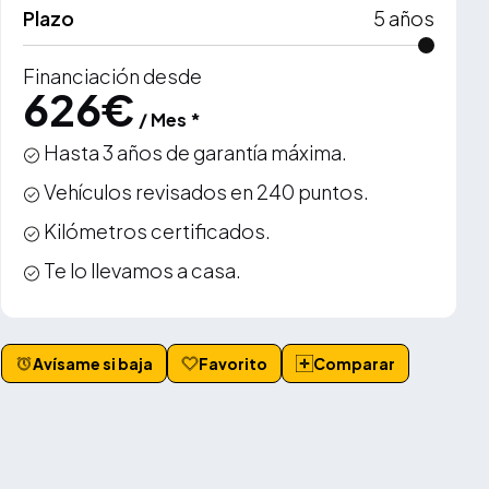
Plazo
5
años
Financiación desde
626
€
/ Mes *
Hasta 3 años de garantía máxima.
Vehículos revisados en 240 puntos.
Kilómetros certificados.
Te lo llevamos a casa.
Avísame si baja
Favorito
Comparar
VER MÁS +