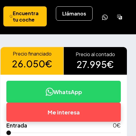
Encuentra
Llámanos
Powere
tu coche
by
Tran
Precio financiado
Precio al contado
26.050€
27.995€
WhatsApp
Me interesa
Entrada
0
€