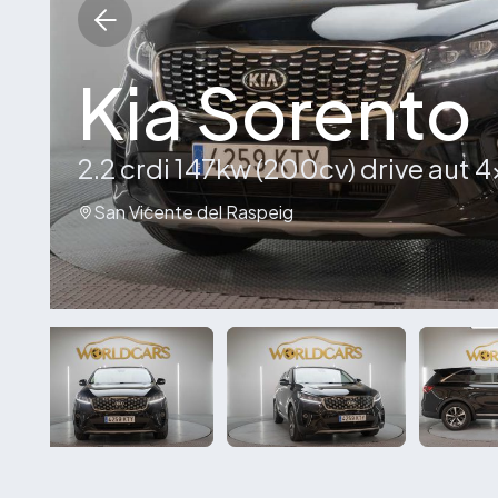
Kia Sorento
2.2 crdi 147kw (200cv) drive aut 
San Vicente del Raspeig