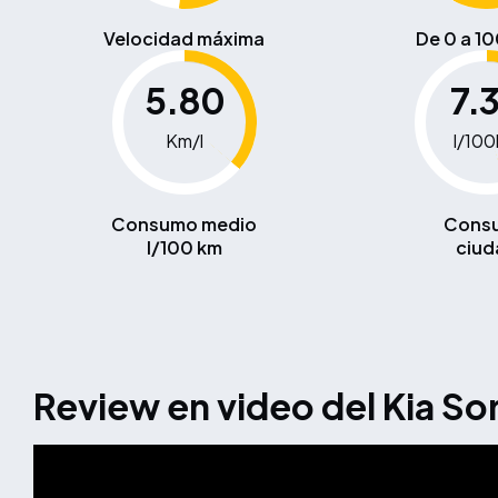
Velocidad máxima
De 0 a 1
5.80
7.
Km/l
l/10
Consumo medio
Cons
l/100 km
ciud
Review en video del Kia So