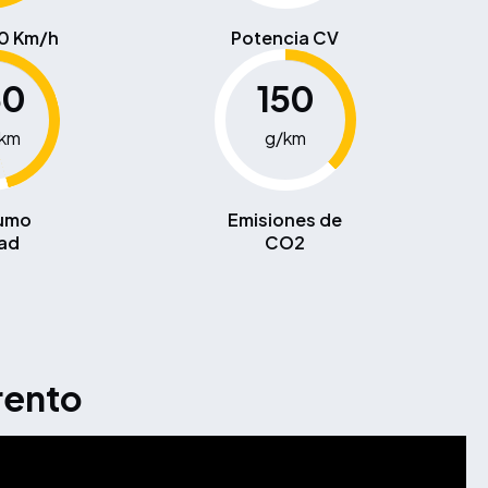
00 Km/h
Potencia CV
30
150
0km
g/km
umo
Emisiones de
ad
CO2
rento