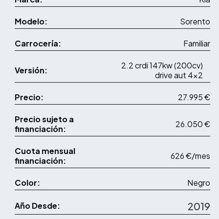
Modelo:
Sorento
Carrocería:
Familiar
2.2 crdi 147kw (200cv)
Versión:
drive aut 4x2
Precio:
27.995 €
Precio sujeto a
26.050 €
financiación:
Cuota mensual
626 €/mes
financiación:
Color:
Negro
2019
Año Desde: