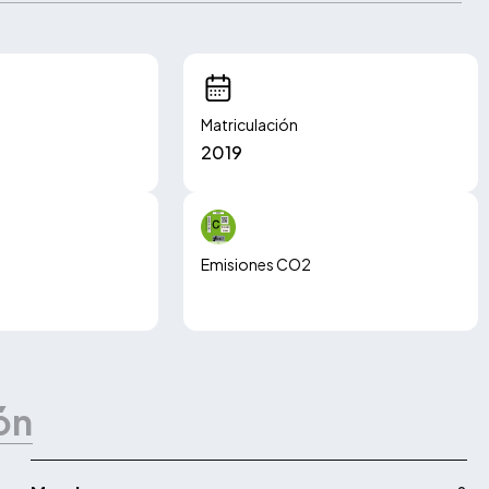
Matriculación
2019
Emisiones CO2
150.00 g/km
ón