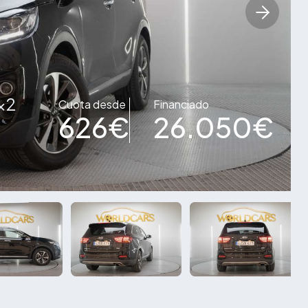
4x2
Cuota desde
Financiado
626€
26.050€