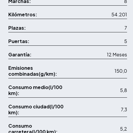
Marchas:
8
Kilómetros:
54.201
Plazas:
7
Puertas:
5
Garantía:
12 Meses
Emisiones
150,0
combinadas(g/km):
Consumo medio(l/100
5,8
km):
Consumo ciudad(l/100
7,3
km):
Consumo
5,2
carretera(l/100 km):