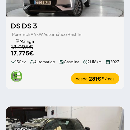
DS DS 3
PureTech 96 kW Automático Bastille
Málaga
18.995€
17.775€
130cv
Automático
Gasolina
21.116km
2023
281€*
desde
/mes
SUMMER
SALE
TODO EL