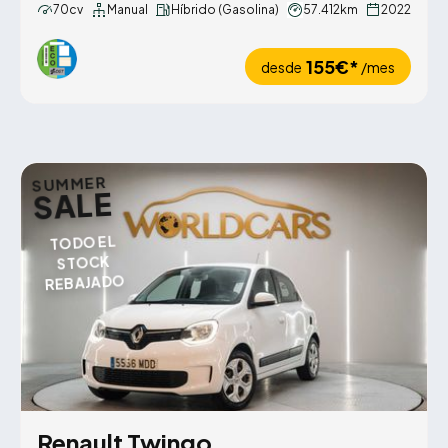
70cv
Manual
Híbrido (Gasolina)
57.412km
2022
155€*
desde
/mes
SUMMER
SALE
TODO EL
STOCK
REBAJADO
Renault Twingo