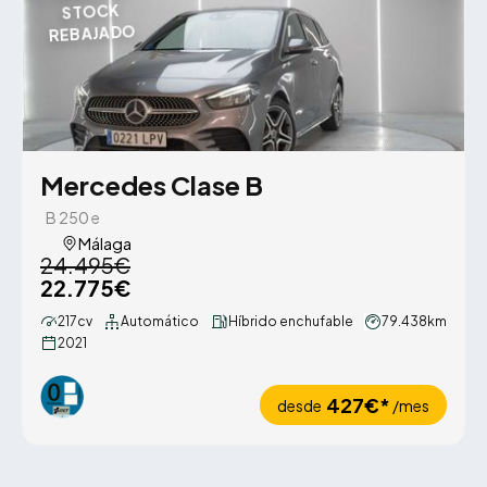
STOCK
REBAJADO
Mercedes Clase B
B 250 e
Málaga
24.495€
22.775€
217cv
Automático
Híbrido enchufable
79.438km
2021
427€*
desde
/mes