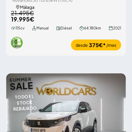
Advanced 30 TDI 85kW (116CV)
Málaga
21.495€
19.995€
115cv
Manual
Diésel
64.180km
2021
375€*
desde
/mes
SUMMER
SALE
TODO EL
STOCK
REBAJADO