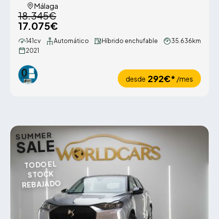
Málaga
18.345€
17.075€
141cv
Automático
Híbrido enchufable
35.636km
2021
292€*
desde
/mes
SUMMER
SALE
TODO EL
STOCK
REBAJADO