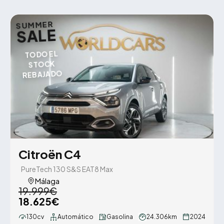
SUMMER
SALE
TODO EL
STOCK
REBAJADO
Citroën C4
PureTech 130 S&S EAT8 Max
Málaga
19.999€
18.625€
130cv
Automático
Gasolina
24.306km
2024