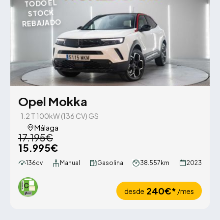
TODO EL
STOCK
REBAJADO
Opel Mokka
1.2 T 100kW (136 CV) GS
Málaga
17.195€
15.995€
136cv
Manual
Gasolina
38.557km
2023
240€*
desde
/mes