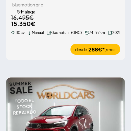
bluemotion gnc
Málaga
16.495€
15.350€
110cv
Manual
Gas natural (GNC)
74.197km
2021
288€*
desde
/mes
SUMMER
SALE
TODO EL
STOCK
REBAJADO