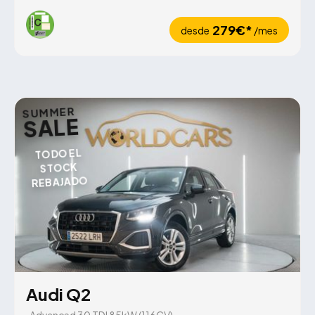
279€*
desde
/mes
SUMMER
SALE
TODO EL
STOCK
REBAJADO
Audi Q2