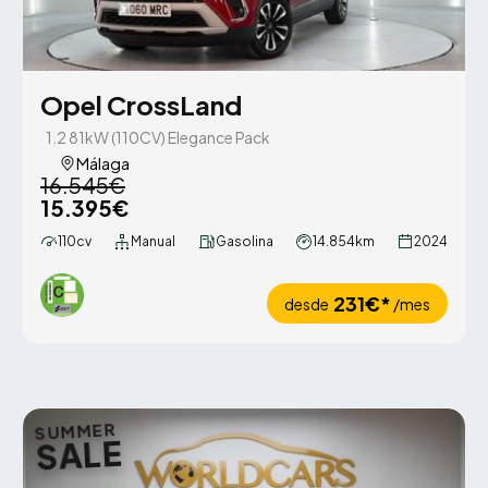
Opel CrossLand
1.2 81kW (110CV) Elegance Pack
Málaga
16.545€
15.395€
110cv
Manual
Gasolina
14.854km
2024
231€*
desde
/mes
SUMMER
SALE