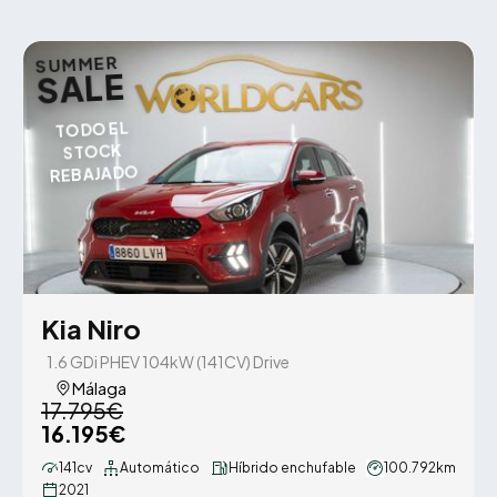
SUMMER
SALE
TODO EL
STOCK
REBAJADO
Kia Niro
1.6 GDi PHEV 104kW (141CV) Drive
Málaga
17.795€
16.195€
141cv
Automático
Híbrido enchufable
100.792km
2021