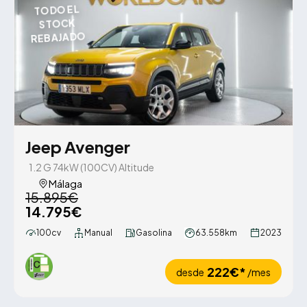
TODO EL
STOCK
REBAJADO
Jeep Avenger
1.2 G 74kW (100CV) Altitude
Málaga
15.895€
14.795€
100cv
Manual
Gasolina
63.558km
2023
222€*
desde
/mes