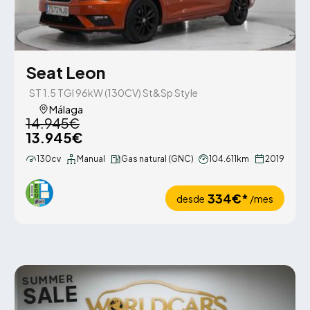
Seat Leon
ST 1.5 TGI 96kW (130CV) St&Sp Style
Málaga
14.945€
13.945€
130cv
Manual
Gas natural (GNC)
104.611km
2019
334€*
desde
/mes
SUMMER
SALE