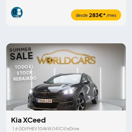
283€*
desde
/mes
SUMMER
SALE
TODO EL
STOCK
REBAJADO
Kia XCeed
1.6 GDi PHEV 104kW (141CV) eDrive