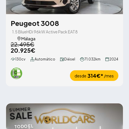
Peugeot 3008
1.5 BlueHDi 96kW Active Pack EAT8
Málaga
22.495€
20.925€
130cv
Automático
Diésel
71.032km
2024
314€*
desde
/mes
SUMMER
SALE
TODO EL