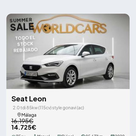
SUMMER
SALE
TODO EL
STOCK
REBAJADO
Seat Leon
2.0 tdi 85kw (115cv) style gonavi (ac)
Málaga
16.195€
14.725€