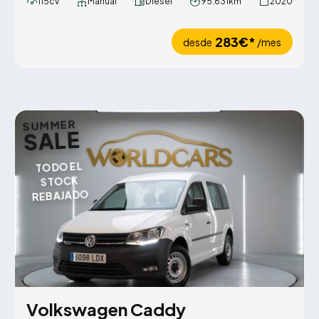
115cv
Manual
Diésel
95.631km
2020
283€*
desde
/mes
SUMMER
SALE
TODO EL
STOCK
REBAJADO
Volkswagen Caddy