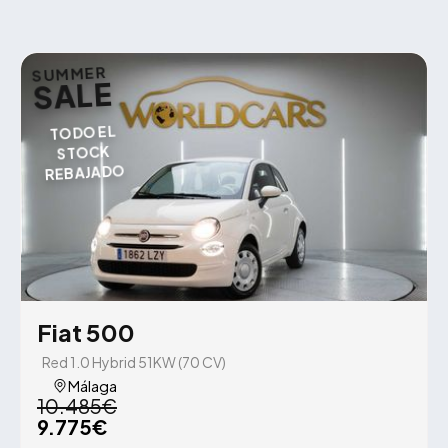
SUMMER
SALE
TODO EL
STOCK
REBAJADO
Fiat 500
Red 1.0 Hybrid 51KW (70 CV)
Málaga
10.485€
9.775€