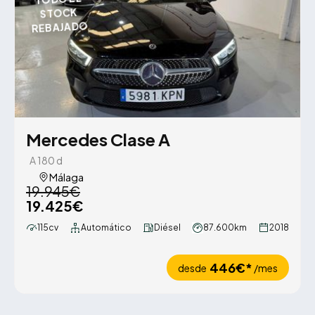
STOCK
REBAJADO
Mercedes Clase A
A 180 d
Málaga
19.945€
19.425€
115cv
Automático
Diésel
87.600km
2018
446€*
desde
/mes