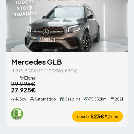
TODO EL
STOCK
REBAJADO
Mercedes GLB
1.3 GLB 200 DCT 120KW (163CV)
Elche
29.995€
27.925€
163cv
Automático
Gasolina
75.532km
2021
523€*
desde
/mes