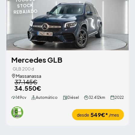
STOCK
REBAJADO
Mercedes GLB
GLB 200 d
Massanassa
37.145€
34.550€
149cv
Automático
Diésel
32.412km
2022
549€*
desde
/mes