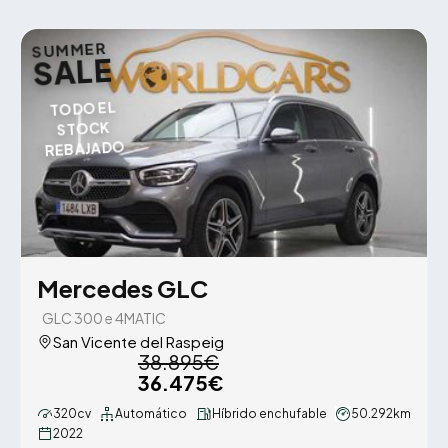
SUMMER
SALE
TODO EL
STOCK
REBAJADO
Mercedes GLC
GLC 300 e 4MATIC
San Vicente del Raspeig
38.895€
36.475€
320cv
Automático
Híbrido enchufable
50.292km
2022