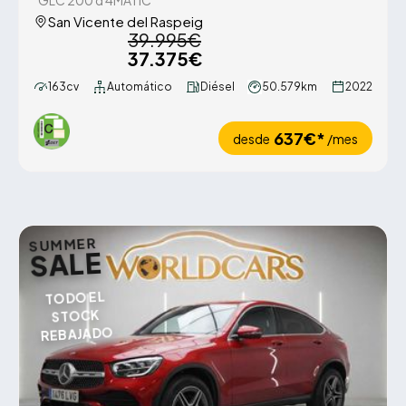
GLC 200 d 4MATIC
San Vicente del Raspeig
39.995€
37.375€
163cv
Automático
Diésel
50.579km
2022
637€*
desde
/mes
SUMMER
SALE
TODO EL
STOCK
REBAJADO