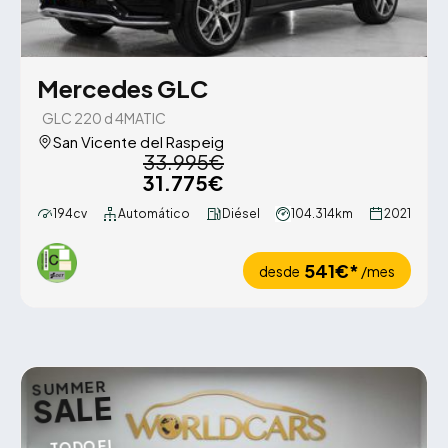
Mercedes GLC
GLC 220 d 4MATIC
San Vicente del Raspeig
33.995€
31.775€
194cv
Automático
Diésel
104.314km
2021
541€*
desde
/mes
SUMMER
SALE
TODO EL