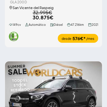
GLA 200 D
San Vicente del Raspeig
32.995€
30.875€
149cv
Automático
Diésel
47.216km
2021
576€*
desde
/mes
SUMMER
SALE
TODO EL
STOCK
REBAJADO