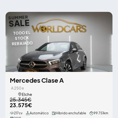
SUMMER
SALE
TODO EL
STOCK
REBAJADO
Mercedes Clase A
A 250 e
Elche
25.345€
23.575€
217cv
Automático
Híbrido enchufable
99.751km