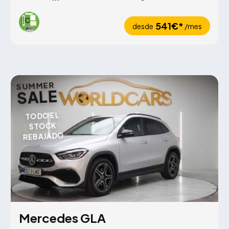
541€*
desde
/mes
SUMMER
SALE
TODO EL
STOCK
REBAJADO
Mercedes GLA