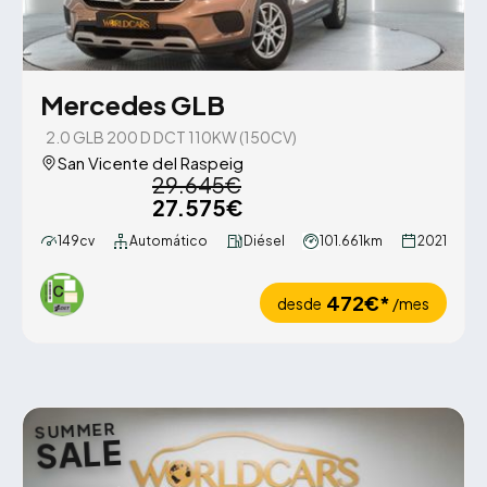
Mercedes GLB
2.0 GLB 200 D DCT 110KW (150CV)
San Vicente del Raspeig
29.645€
27.575€
149cv
Automático
Diésel
101.661km
2021
472€*
desde
/mes
SUMMER
SALE