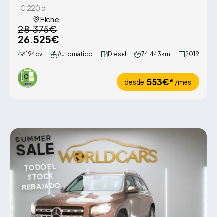
C 220 d
Elche
28.375€
26.525€
194cv
Automático
Diésel
74.443km
2019
553€*
desde
/mes
SUMMER
SALE
TODO EL
STOCK
REBAJADO