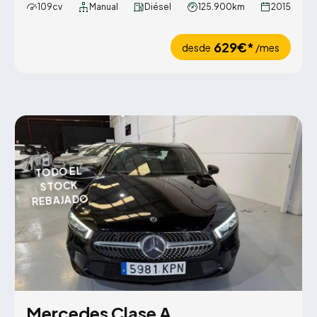
109cv
Manual
Diésel
125.900km
2015
629€*
desde
/mes
SUMMER
SALE
TODO EL
STOCK
REBAJADO
Mercedes Clase A