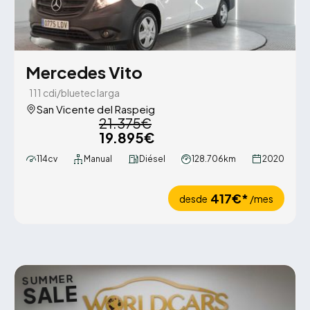
Mercedes Vito
111 cdi/bluetec larga
San Vicente del Raspeig
21.375€
19.895€
114cv
Manual
Diésel
128.706km
2020
417€*
desde
/mes
SUMMER
SALE