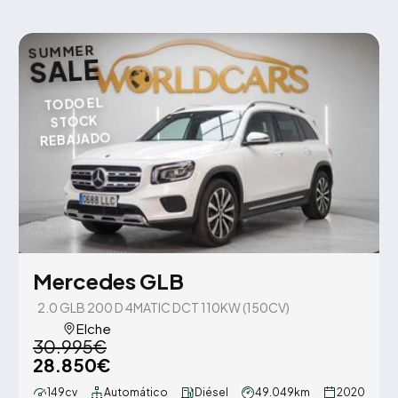
SUMMER
SALE
TODO EL
STOCK
REBAJADO
Mercedes GLB
2.0 GLB 200 D 4MATIC DCT 110KW (150CV)
Elche
30.995€
28.850€
149cv
Automático
Diésel
49.049km
2020