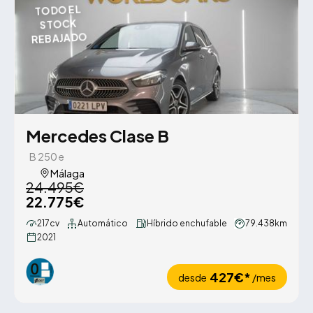
TODO EL
STOCK
REBAJADO
Mercedes Clase B
B 250 e
Málaga
24.495€
22.775€
217cv
Automático
Híbrido enchufable
79.438km
2021
427€*
desde
/mes