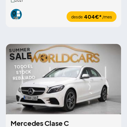
2021
404€*
desde
/mes
SUMMER
SALE
TODO EL
STOCK
REBAJADO
Mercedes Clase C