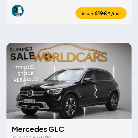
619€*
desde
/mes
SUMMER
SALE
TODO EL
STOCK
REBAJADO
Mercedes GLC