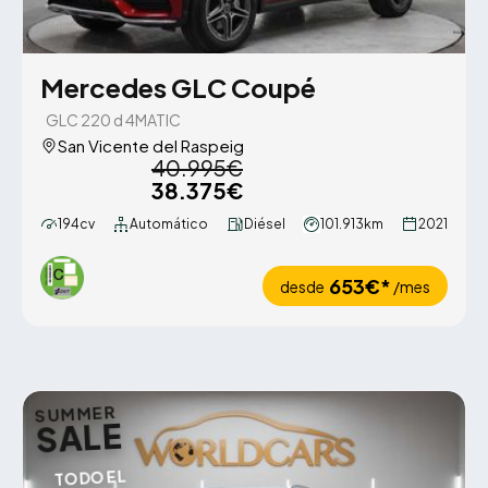
Mercedes GLC Coupé
GLC 220 d 4MATIC
San Vicente del Raspeig
40.995€
38.375€
194cv
Automático
Diésel
101.913km
2021
653€*
desde
/mes
SUMMER
SALE
TODO EL