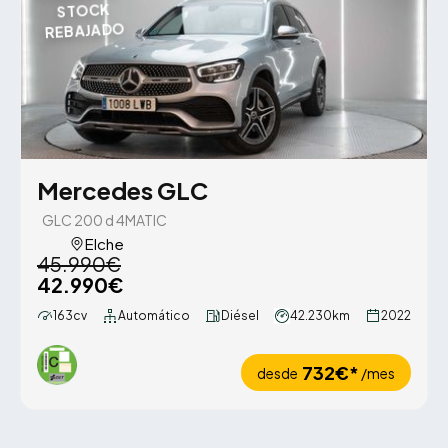
STOCK
REBAJADO
Mercedes GLC
GLC 200 d 4MATIC
Elche
45.990€
42.990€
163cv
Automático
Diésel
42.230km
2022
732€*
desde
/mes