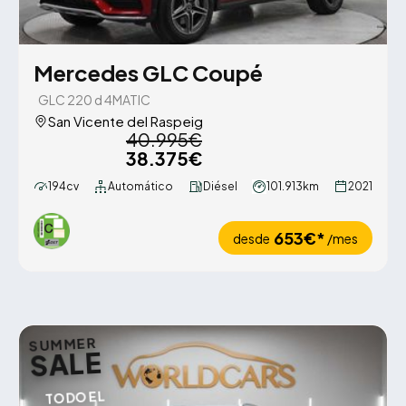
Mercedes GLC Coupé
GLC 220 d 4MATIC
San Vicente del Raspeig
40.995€
38.375€
194cv
Automático
Diésel
101.913km
2021
653€*
desde
/mes
SUMMER
SALE
TODO EL