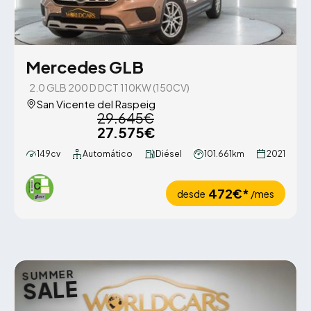
Mercedes GLB
2.0 GLB 200 D DCT 110KW (150CV)
San Vicente del Raspeig
29.645€
27.575€
149cv
Automático
Diésel
101.661km
2021
472€*
desde
/mes
SUMMER
SALE