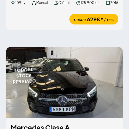
109cv
Manual
Diésel
125.900km
2015
629€*
desde
/mes
SUMMER
SALE
TODO EL
STOCK
REBAJADO
Mercedes Clase A