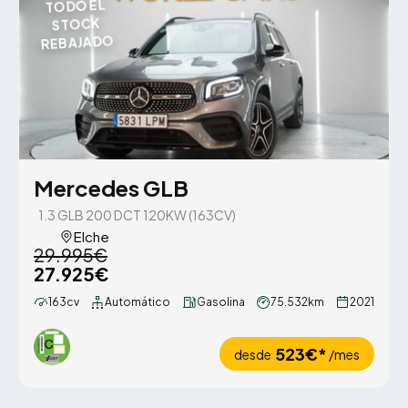
TODO EL
STOCK
REBAJADO
Mercedes GLB
1.3 GLB 200 DCT 120KW (163CV)
Elche
29.995€
27.925€
163cv
Automático
Gasolina
75.532km
2021
523€*
desde
/mes