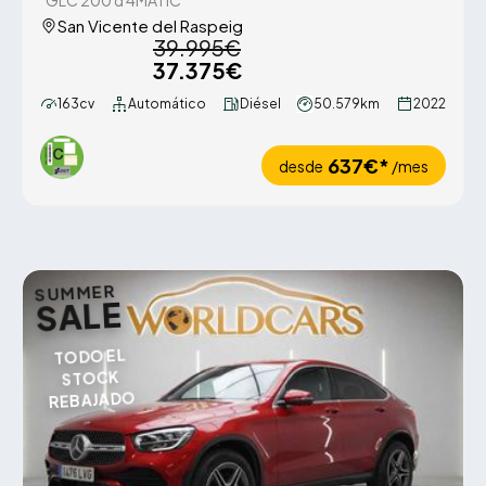
GLC 200 d 4MATIC
San Vicente del Raspeig
39.995€
37.375€
163cv
Automático
Diésel
50.579km
2022
637€*
desde
/mes
SUMMER
SALE
TODO EL
STOCK
REBAJADO