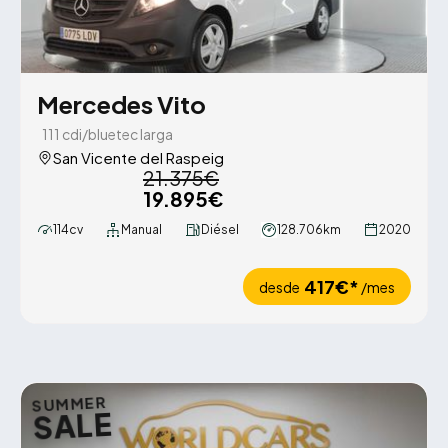
Mercedes Vito
111 cdi/bluetec larga
San Vicente del Raspeig
21.375€
19.895€
114cv
Manual
Diésel
128.706km
2020
417€*
desde
/mes
SUMMER
SALE