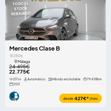
TODO EL
STOCK
REBAJADO
Mercedes Clase B
B 250 e
Málaga
24.495€
22.775€
217cv
Automático
Híbrido enchufable
79.438km
2021
427€*
desde
/mes