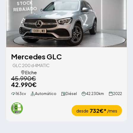
STOCK
REBAJADO
Mercedes GLC
GLC 200 d 4MATIC
Elche
45.990€
42.990€
163cv
Automático
Diésel
42.230km
2022
732€*
desde
/mes