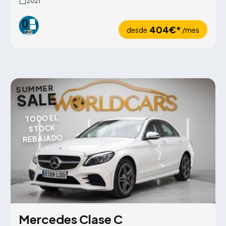
2021
404€*
desde
/mes
SUMMER
SALE
TODO EL
STOCK
REBAJADO
Mercedes Clase C