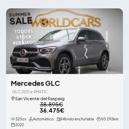
SUMMER
SALE
TODO EL
STOCK
REBAJADO
Mercedes GLC
GLC 300 e 4MATIC
San Vicente del Raspeig
38.895€
36.475€
320cv
Automático
Híbrido enchufable
50.292km
2022