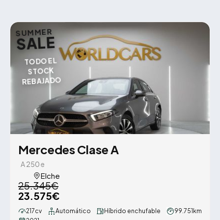
SUMMER
SALE
TODO EL
STOCK
REBAJADO
Mercedes Clase A
A 250 e
Elche
25.345€
23.575€
217cv
Automático
Híbrido enchufable
99.751km