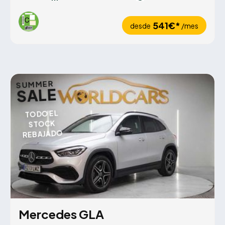
541€*
desde
/mes
SUMMER
SALE
TODO EL
STOCK
REBAJADO
Mercedes GLA