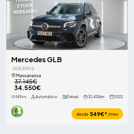
STOCK
REBAJADO
Mercedes GLB
GLB 200 d
Massanassa
37.145€
34.550€
149cv
Automático
Diésel
32.412km
2022
549€*
desde
/mes