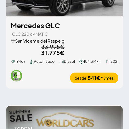
Mercedes GLC
GLC 220 d 4MATIC
San Vicente del Raspeig
33.995€
31.775€
194cv
Automático
Diésel
104.314km
2021
541€*
desde
/mes
SUMMER
SALE
TODO EL