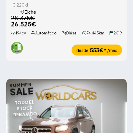
C 220 d
Elche
28.375€
26.525€
194cv
Automático
Diésel
74.443km
2019
553€*
desde
/mes
SUMMER
SALE
TODO EL
STOCK
REBAJADO