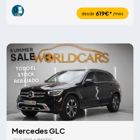
619€*
desde
/mes
SUMMER
SALE
TODO EL
STOCK
REBAJADO
Mercedes GLC