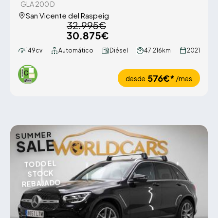
GLA 200 D
San Vicente del Raspeig
32.995€
30.875€
149cv
Automático
Diésel
47.216km
2021
576€*
desde
/mes
SUMMER
SALE
TODO EL
STOCK
REBAJADO