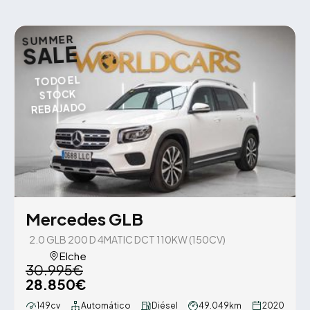
SUMMER
SALE
TODO EL
STOCK
REBAJADO
Mercedes GLB
2.0 GLB 200 D 4MATIC DCT 110KW (150CV)
Elche
30.995€
28.850€
149cv
Automático
Diésel
49.049km
2020