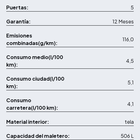
Puertas:
5
Garantía:
12 Meses
Emisiones
116,0
combinadas(g/km):
Consumo medio(l/100
4,5
km):
Consumo ciudad(l/100
5,1
km):
Consumo
4,1
carretera(l/100 km):
Material interior:
tela
Capacidad del maletero:
506 L