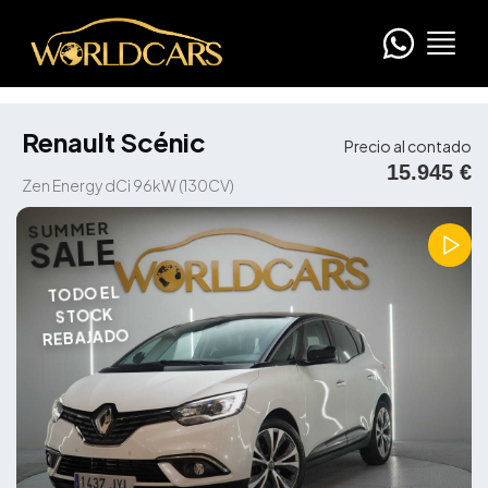
Renault Scénic
Precio al contado
15.945 €
Zen Energy dCi 96kW (130CV)
SUMMER
SALE
TODO EL
STOCK
REBAJADO