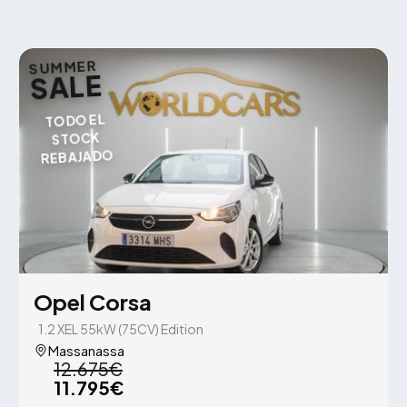
SUMMER
SALE
TODO EL
STOCK
REBAJADO
Opel Corsa
1.2 XEL 55kW (75CV) Edition
Massanassa
12.675€
11.795€