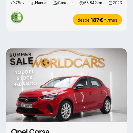
75cv
Manual
Gasolina
56.849km
2023
187€*
desde
/mes
SUMMER
SALE
TODO EL
STOCK
REBAJADO
Opel Corsa