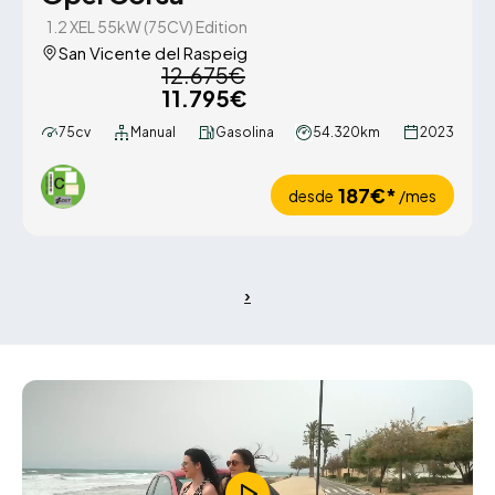
1.2 XEL 55kW (75CV) Edition
San Vicente del Raspeig
12.675€
11.795€
75cv
Manual
Gasolina
54.320km
2023
187€*
desde
/mes