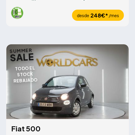
248€*
desde
/mes
SUMMER
SALE
TODO EL
STOCK
REBAJADO
Fiat 500