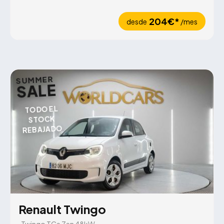
204€*
desde
/mes
SUMMER
SALE
TODO EL
STOCK
REBAJADO
Renault Twingo