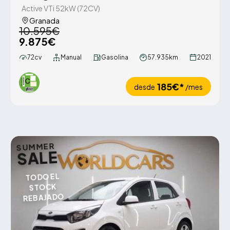
Active VTi 52kW (72CV)
Granada
10.595€
9.875€
72cv
Manual
Gasolina
57.935km
2021
185€*
desde
/mes
SUMMER
SALE
TODO EL
STOCK
REBAJADO