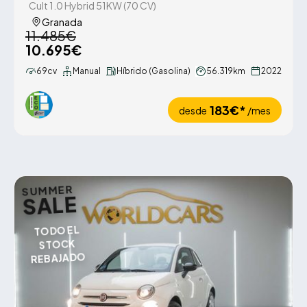
Cult 1.0 Hybrid 51KW (70 CV)
Granada
11.485€
10.695€
69cv
Manual
Híbrido (Gasolina)
56.319km
2022
183€*
desde
/mes
SUMMER
SALE
TODO EL
STOCK
REBAJADO