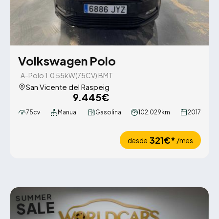
Volkswagen Polo
A-Polo 1.0 55kW(75CV) BMT
San Vicente del Raspeig
9.445€
75cv
Manual
Gasolina
102.029km
2017
321€*
desde
/mes
SUMMER
SALE