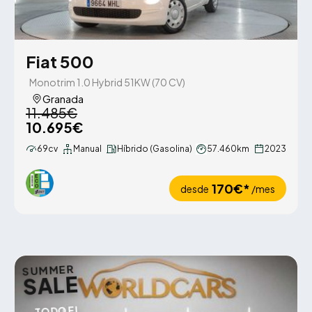
Fiat 500
Monotrim 1.0 Hybrid 51KW (70 CV)
Granada
11.485€
10.695€
69cv
Manual
Híbrido (Gasolina)
57.460km
2023
170€*
desde
/mes
SUMMER
SALE
TODO EL