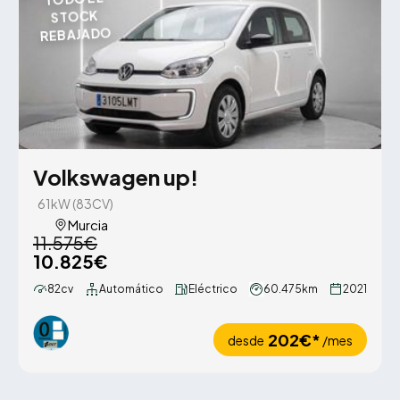
STOCK
REBAJADO
Volkswagen up!
61kW (83CV)
Murcia
11.575€
10.825€
82cv
Automático
Eléctrico
60.475km
2021
202€*
desde
/mes