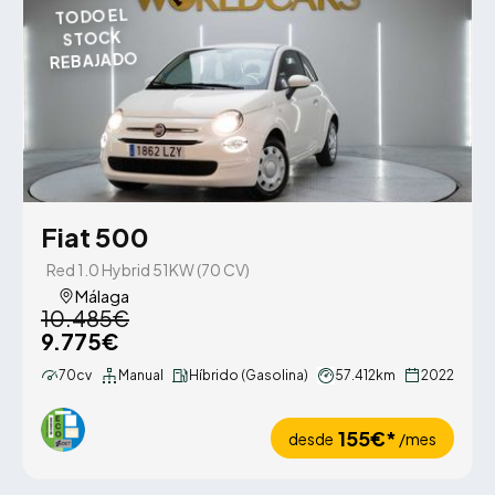
TODO EL
STOCK
REBAJADO
Fiat 500
Red 1.0 Hybrid 51KW (70 CV)
Málaga
10.485€
9.775€
70cv
Manual
Híbrido (Gasolina)
57.412km
2022
155€*
desde
/mes