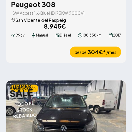
Peugeot 308
SW Access 1.6 BlueHDI 73KW (100CV)
San Vicente del Raspeig
8.945€
99cv
Manual
Diésel
188.358km
2017
304€*
desde
/mes
SUMMER
Gran ocasión
SALE
TODO EL
STOCK
REBAJADO