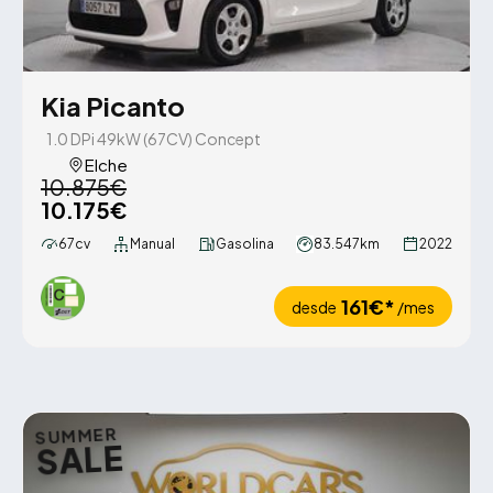
Kia Picanto
1.0 DPi 49kW (67CV) Concept
Elche
10.875€
10.175€
67cv
Manual
Gasolina
83.547km
2022
161€*
desde
/mes
SUMMER
SALE