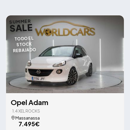
SUMMER
SALE
TODO EL
STOCK
REBAJADO
Opel Adam
1.4 XEL ROCKS
Massanassa
7.495€