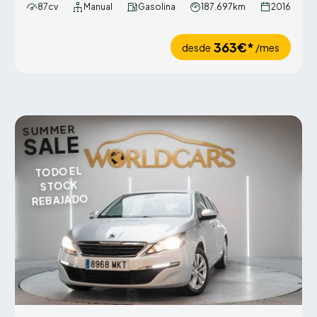
87cv
Manual
Gasolina
187.697km
2016
363€*
desde
/mes
SUMMER
SALE
TODO EL
STOCK
REBAJADO