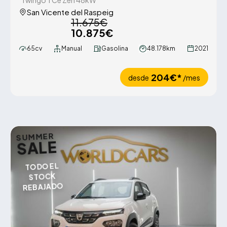
Twingo TCe Zen 48kW
San Vicente del Raspeig
11.675€
10.875€
65cv
Manual
Gasolina
48.178km
2021
204€*
desde
/mes
SUMMER
SALE
TODO EL
STOCK
REBAJADO