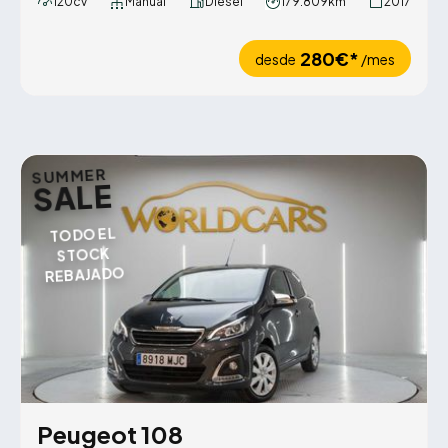
120cv
Manual
Diésel
179.809km
2017
280€*
desde
/mes
SUMMER
SALE
TODO EL
STOCK
REBAJADO
Peugeot 108