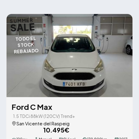
SUMMER
SALE
TODO EL
STOCK
REBAJADO
Ford C Max
1.5 TDCi 88kW (120CV) Trend+
San Vicente del Raspeig
10.495€