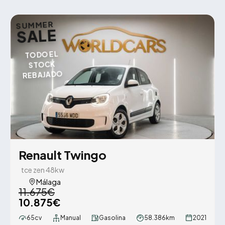
SUMMER
SALE
TODO EL
STOCK
REBAJADO
Renault Twingo
tce zen 48kw
Málaga
11.675€
10.875€
65cv
Manual
Gasolina
58.386km
2021