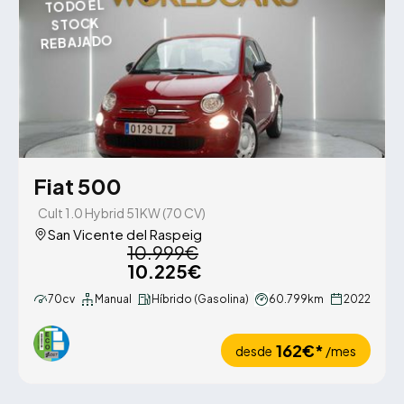
TODO EL
STOCK
REBAJADO
Fiat 500
Cult 1.0 Hybrid 51KW (70 CV)
San Vicente del Raspeig
10.999€
10.225€
70cv
Manual
Híbrido (Gasolina)
60.799km
2022
162€*
desde
/mes