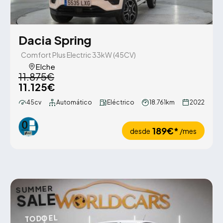
Dacia Spring
Comfort Plus Electric 33kW (45CV)
Elche
11.875€
11.125€
45cv
Automático
Eléctrico
18.761km
2022
189€*
desde
/mes
SUMMER
SALE
TODO EL