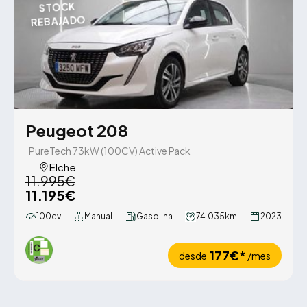
STOCK
REBAJADO
Peugeot 208
PureTech 73kW (100CV) Active Pack
Elche
11.995€
11.195€
100cv
Manual
Gasolina
74.035km
2023
177€*
desde
/mes