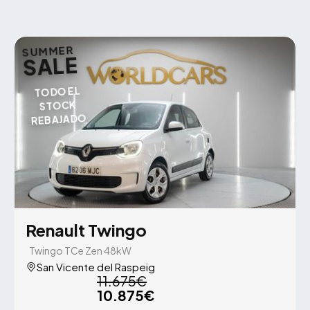
SUMMER
SALE
TODO EL
STOCK
REBAJADO
Renault Twingo
Twingo TCe Zen 48kW
San Vicente del Raspeig
11.675€
10.875€