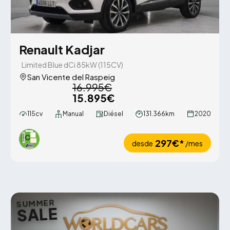
Renault Kadjar
Limited Blue dCi 85kW (115CV)
San Vicente del Raspeig
16.995€
15.895€
115cv
Manual
Diésel
131.366km
2020
297€*
desde
/mes
SUMMER
SALE