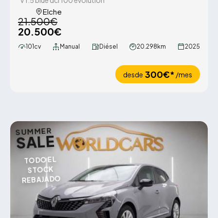
v 1.5 blue dci 100 evolution
Elche
21.500€
20.500€
101cv
Manual
Diésel
20.298km
2025
300€*
desde
/mes
SUMMER
SALE
TODO EL
STOCK
REBAJADO