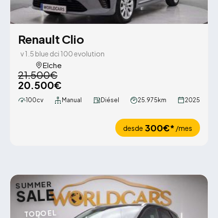
Renault Clio
v 1.5 blue dci 100 evolution
Elche
21.500€
20.500€
100cv
Manual
Diésel
25.975km
2025
300€*
desde
/mes
SUMMER
SALE
TODO EL