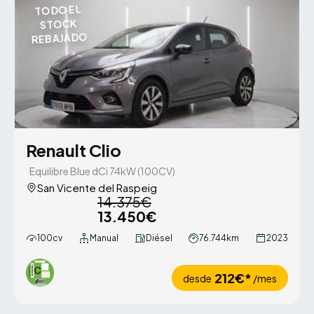
TODO EL
STOCK
REBAJADO
Renault Clio
Equilibre Blue dCi 74kW (100CV)
San Vicente del Raspeig
14.375€
13.450€
100cv
Manual
Diésel
76.744km
2023
212€*
desde
/mes