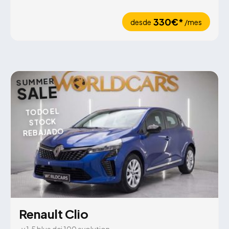
330€*
desde
/mes
SUMMER
SALE
TODO EL
STOCK
REBAJADO
Renault Clio