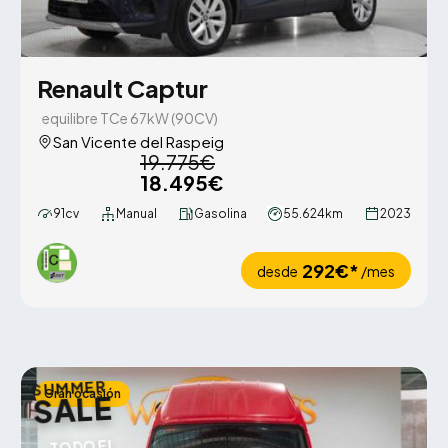
Renault Captur
equilibre TCe 67kW (90CV)
San Vicente del Raspeig
19.775€
18.495€
91cv
Manual
Gasolina
55.624km
2023
292€*
desde
/mes
SUMMER
Gran ocasión
SALE
TODO EL