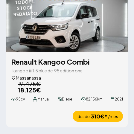
TODO EL
STOCK
REBAJADO
Renault Kangoo Combi
kangoo iii 1.5 blue dci 95 edition one
Massanassa
19.475€
18.125€
95cv
Manual
Diésel
82.156km
2021
310€*
desde
/mes