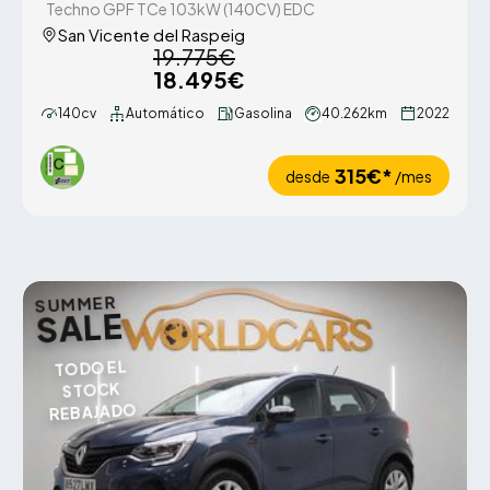
Techno GPF TCe 103kW (140CV) EDC
San Vicente del Raspeig
19.775€
18.495€
140cv
Automático
Gasolina
40.262km
2022
315€*
desde
/mes
SUMMER
SALE
TODO EL
STOCK
REBAJADO