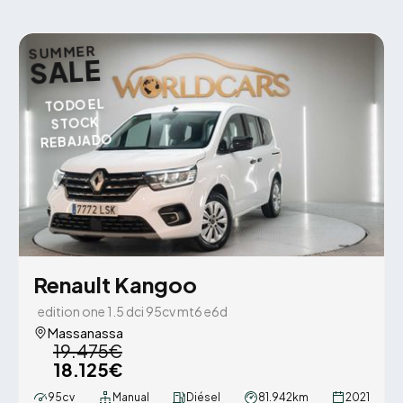
SUMMER
SALE
TODO EL
STOCK
REBAJADO
Renault Kangoo
edition one 1.5 dci 95cv mt6 e6d
Massanassa
19.475€
18.125€
95cv
Manual
Diésel
81.942km
2021