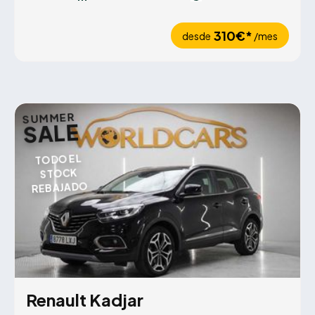
310€*
desde
/mes
SUMMER
SALE
TODO EL
STOCK
REBAJADO
Renault Kadjar