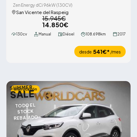
Zen Energy dCi 96kW (130CV)
San Vicente del Raspeig
15.945€
14.850€
130cv
Manual
Diésel
108.698km
2017
541€*
desde
/mes
SUMMER
Gran ocasión
SALE
TODO EL
STOCK
REBAJADO