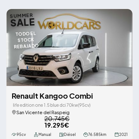
SUMMER
SALE
TODO EL
STOCK
REBAJADO
Renault Kangoo Combi
life edition one 1.5 blue dci 70kw(95cv)
San Vicente del Raspeig
20.745€
19.295€
95cv
Manual
Diésel
76.585km
2021