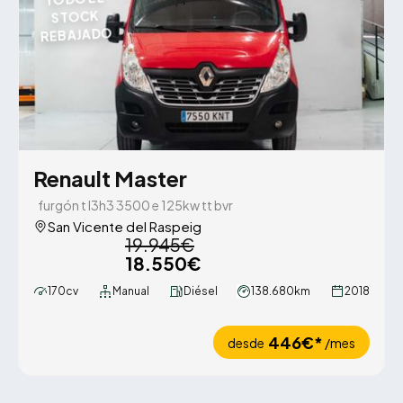
STOCK
REBAJADO
Renault Master
furgón t l3h3 3500 e 125kw tt bvr
San Vicente del Raspeig
19.945€
18.550€
170cv
Manual
Diésel
138.680km
2018
446€*
desde
/mes