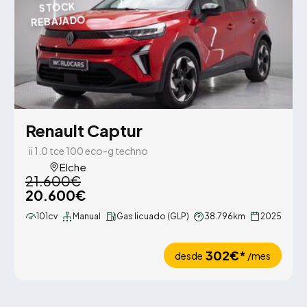
STOCK
REBAJADO
Renault Captur
ii 1.0 tce 100 eco-g techno
Elche
21.600€
20.600€
101cv
Manual
Gas licuado (GLP)
38.796km
2025
302€*
desde
/mes