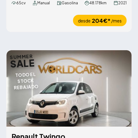
65cv
Manual
Gasolina
48.178km
2021
204€*
desde
/mes
SUMMER
SALE
TODO EL
STOCK
REBAJADO
Renault Twingo