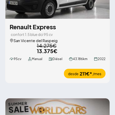
Renault Express
confort 1.5 blue dci 95 cv
San Vicente del Raspeig
14.275€
13.375€
95cv
Manual
Diésel
43.186km
2022
211€*
desde
/mes
SUMMER
SALE