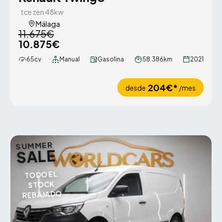
tce zen 48kw
Málaga
11.675€
10.875€
65cv
Manual
Gasolina
58.386km
2021
204€*
desde
/mes
SUMMER
SALE
TODO EL
STOCK
REBAJADO