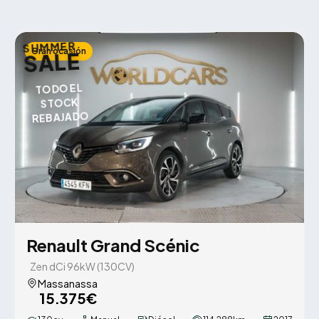
SUMMER
Gran ocasión
SALE
TODO EL
STOCK
REBAJADO
Renault Grand Scénic
Zen dCi 96kW (130CV)
Massanassa
15.375€