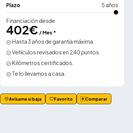
Plazo
5
años
Financiación desde
402
€
/ Mes *
Hasta 3 años de garantía máxima.
Vehículos revisados en 240 puntos.
Kilómetros certificados.
Te lo llevamos a casa.
Avísame si baja
Favorito
Comparar
VER MÁS +