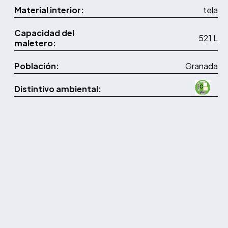
Material interior:
tela
Capacidad del
521 L
maletero:
Población:
Granada
Distintivo ambiental: