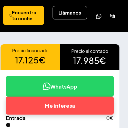
Encuentra
Llámanos
Powere
tu coche
by
Tran
Precio financiado
Precio al contado
17.125€
17.985€
WhatsApp
Me interesa
Entrada
0
€