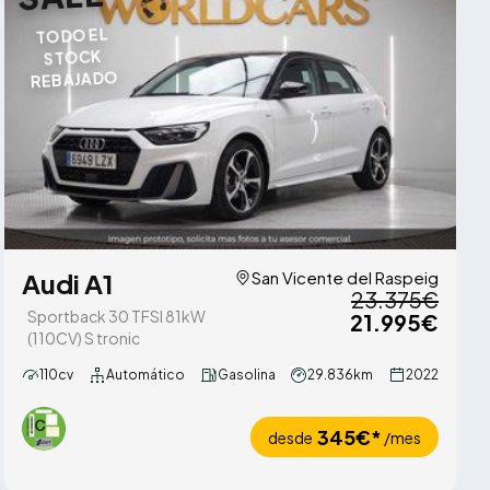
TODO EL
STOCK
REBAJADO
Audi A1
San Vicente del Raspeig
23.375€
Sportback 30 TFSI 81kW
21.995€
(110CV) S tronic
110cv
Automático
Gasolina
29.836km
2022
345€*
desde
/mes