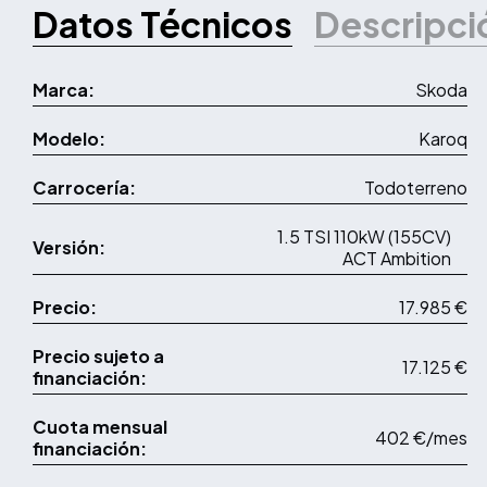
Datos Técnicos
Descripci
Marca:
Skoda
Modelo:
Karoq
Carrocería:
Todoterreno
1.5 TSI 110kW (155CV)
Versión:
ACT Ambition
Precio:
17.985 €
Precio sujeto a
17.125 €
financiación:
Cuota mensual
402 €/mes
financiación: