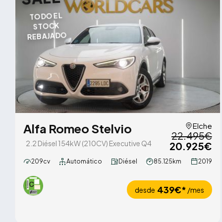
TODO EL
STOCK
REBAJADO
Alfa Romeo Stelvio
Elche
22.495€
2.2 Diésel 154kW (210CV) Executive Q4
20.925€
209cv
Automático
Diésel
85.125km
2019
439€*
desde
/mes