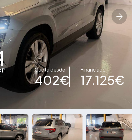
q
on
Cuota desde
Financiado
402€
17.125€