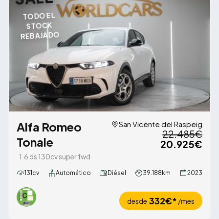
TODO EL
STOCK
REBAJADO
Alfa Romeo
San Vicente del Raspeig
22.485€
Tonale
20.925€
1.6 ds 130cv super fwd
131cv
Automático
Diésel
39.188km
2023
332€*
desde
/mes